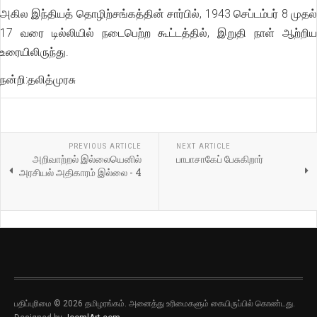
அகில இந்தியத் தொழிற்சங்கத்தின் சார்பில், 1943 செப்டம்பர் 8 முதல்
17 வரை டில்லியில் நடைபெற்ற கூட்டத்தில், இறுதி நாள் ஆற்றிய
உரையிலிருந்து.
நன்றி:தலித்முரசு
PREVIOUS ARTICLE
NEXT ARTICLE
அறிவாற்றல் இல்லையெனில்
பாபாசாகேப் பேசுகிறார்
அரசியல் அதிகாரம் இல்லை - 4
பதிப்புரிமை © 2026 தமிழரங்கம். அனைத்து உரிமைகளும் கையிருப்பில் கொண்டது.