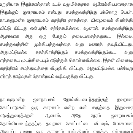
உறுதியாக இருந்தால்தான் உடல் வலுமிக்கதாக, ஆரோக்கியமானதாக
இருக்கும். ஜனநாயகம் என்பது, சமத்துவத்திற்கு மற்றொரு பெயர்.
நாடாளுமன்ற ஜனநாயகம் சுதந்திர தாகத்தை, விழைவைக் கிளர்த்தி
விட்டு விட்டது என்பதில் சந்தேகமில்லை. ஆனால், சமத்துவத்திற்கு
ஆதரவாக அது ஒரு போதும் தலையசைத்ததுகூட இல்லை.
சமத்துவத்தின் முக்கியத்துவத்தை அது உணரத் தவறிவிட்டது.
அதுமட்டுமல்ல, சுதந்திரத்திற்கும் சமத்துவத்திற்கும்கூட, அது
எத்தகைய முயற்சியையும் எடுத்துக் கொள்ளவில்லை. இதன் விளைவு,
சுதந்திரம் சமத்துவத்தை விழுங்கி விட்டது. அதுமட்டுமல்ல, பல்வேறு
ஏற்றத் தாழ்வுகள் தோன்றவும் வழிவகுத்து விட்டது.
நாடாளுமன்ற ஜனநாயகம் தோல்வியடைந்ததற்குத் தவறான
கோட்பாடுகள் ஒரு காரணம் என்ற என் கருத்தை இதுவரை
எடுத்துரைத்தேன். ஆனால், அதே நேரம் ஜனநாயகம்
தோல்வியடைந்ததற்கு தவறான கோட்பாட்டை விடவும், மோசமான
அமைப்பு முறை ஒரு காரணம் என்பதிலும் எனக்கு எள்ளளவும்