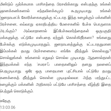
மீண்டும் மூர்க்கமாக பாசிசத்தை பிரசவிக்காது என்பதற்கு உங்கள்
ஞானக்கண்களால் எந்தவிளக்கமும் கூறமுடியாது. உங்கள்
'ஜனநாயக'க் கோரிக்கைகளுக்கு உட்படாத இந்த உழைக்கும் மக்களின்
பிரச்சனை, எவ்வாறு ஏகாதிபத்திய மேசைகளில் பேச்சு பொருளாக
அடங்கும்? அவ்வாறானால் இப்பேச்சுவார்த்தைகள் ஒருபகுதி
மக்களுக்கு மட்டுமே என்பதை ஏற்றுக் கொள்கிறீர்களா? உங்களது
பேச்சுக்கு எடுக்கமுடியாததும், ஜனநாயகத்துக்கு உட்படாததுமான
இம்மக்கள் தமது பிரச்சனையை எங்கே தீர்த்துக் கொள்வது?
சொல்லுங்கள். உங்களால் எதுவும் சொல்ல முடியாது. ஆதனால்தான்
இந்தமக்கள் எந்த 'சமரச'ப் பாதைகளிலும் தனது நலனைப்
பெறமுடியாது. ஒரே ஒரு பாதையான புரட்சியால் மட்டுமே தமது
கணக்கைத் தீர்த்துக் கொள்ள முடியுமல்லவா. அந்த பரந்துபட்ட
உழைக்கும் மக்களின் அதிகாரம் மட்டுமே பாசிசத்தை வீழ்த்தி இதை
பெற்றுக் கொடுக்கும்.
சுதேகு
13.03.06