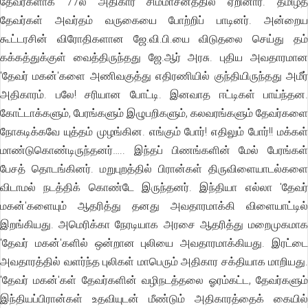
தேவர்களாக 77ல் அதிகார சிம்மாசனத்தில் ஏறினார். தமிழ்த்
தேவர்கள் அவர்தம் வருகையை போற்றிப் பாடினர். அன்றைய
கூட்டரசின் விரோதிகளான ஜே.வி.பி.யை விடுதலை செய்து தம்
கக்கத்துக்குள் வைத்திருந்தது ஜே.ஆர் அரசு. புதிய அவதாரமான
'தேவர் மகன்'களை அணிவகுத்து எதிரணியில் குந்தியிருந்தது அமீர்
அதிகாரம். பலே! சரியான போட்டி. இனவாத ஈட்டிகள் பாய்ந்தன.
கோட்டாக்களும், பேரங்களும் இழுபறிகளும், கலவரங்களும் தேவர்களை
நோகடிக்கவே யுத்தம் முழங்கின. எங்கும் போர்! எதிலும் போர்!! மக்கள்
மாண்டுகொண்டிருந்தனர்….. இந்தப் பிணங்களின் மேல் பேரங்கள்
பேசத் தொடங்கினர். மறுபுறத்தில் பிரான்கள் திருவிளையாடல்களை
விடாமல் நடத்திக் கொண்டே இருந்தனர். இந்தியா எல்லா 'தேவர்
மகன்'களையும் ஆதரித்து தனது அவதாரமாக்கி விளையாட்டில்
இறங்கியது. அமெரிக்கா நேரடியாக அரசை ஆதரித்து மறைமுகமாக
'தேவர் மகன்'களில் ஒன்றான புலியை அவதாரமாக்கியது. இரட்டை
அவதாரத்தில் வளர்ந்த புலிகள் மாபெரும் அதிகார சக்தியாக மாறியது.
'தேவர் மகன்'கள் தேவர்களின் வழிநடத்தலை ஓரம்கட்ட, தேவர்களும்
இந்தியப்பிரான்கள் உதவியுடன் மீண்டும் அதிகாரத்தைக் கையில்