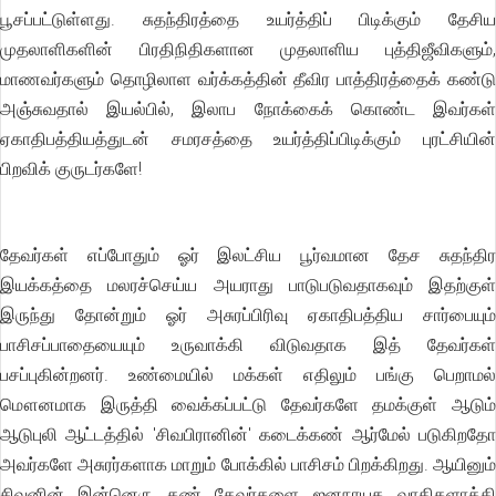
பூசப்பட்டுள்ளது. சுதந்திரத்தை உயர்த்திப் பிடிக்கும் தேசிய
முதலாளிகளின் பிரதிநிதிகளான முதலாளிய புத்திஜீவிகளும்,
மாணவர்களும் தொழிலாள வர்க்கத்தின் தீவிர பாத்திரத்தைக் கண்டு
அஞ்சுவதால் இயல்பில், இலாப நோக்கைக் கொண்ட இவர்கள்
ஏகாதிபத்தியத்துடன் சமரசத்தை உயர்த்திப்பிடிக்கும் புரட்சியின்
பிறவிக் குருடர்களே!
தேவர்கள் எப்போதும் ஓர் இலட்சிய பூர்வமான தேச சுதந்திர
இயக்கத்தை மலரச்செய்ய அயராது பாடுபடுவதாகவும் இதற்குள்
இருந்து தோன்றும் ஓர் அசுரப்பிரிவு ஏகாதிபத்திய சார்பையும்
பாசிசப்பாதையையும் உருவாக்கி விடுவதாக இத் தேவர்கள்
பசப்புகின்றனர். உண்மையில் மக்கள் எதிலும் பங்கு பெறாமல்
மௌனமாக இருத்தி வைக்கப்பட்டு தேவர்களே தமக்குள் ஆடும்
ஆடுபுலி ஆட்டத்தில் 'சிவபிரானின்' கடைக்கண் ஆர்மேல் படுகிறதோ
அவர்களே அசுரர்களாக மாறும் போக்கில் பாசிசம் பிறக்கிறது. ஆயினும்
சிவனின் இன்னெரு கண் தேவர்களை ஜனநாயக வாதிகளாக்கி