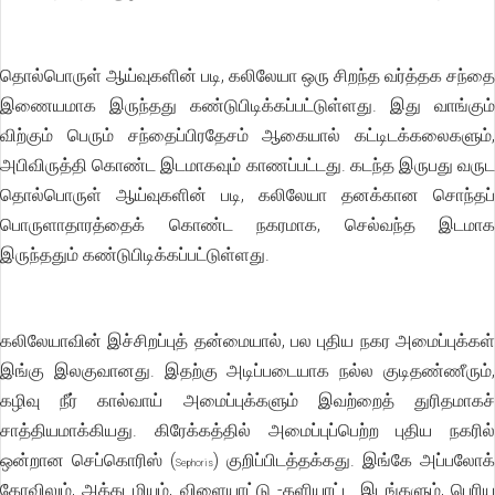
தொல்பொருள் ஆய்வுகளின் படி, கலிலேயா ஒரு சிறந்த வர்த்தக சந்தை
இணையமாக இருந்தது கண்டுபிடிக்கப்பட்டுள்ளது. இது வாங்கும்
விற்கும் பெரும் சந்தைப்பிரதேசம் ஆகையால் கட்டிடக்கலைகளும்,
அபிவிருத்தி கொண்ட இடமாகவும் காணப்பட்டது. கடந்த இருபது வருட
தொல்பொருள் ஆய்வுகளின் படி, கலிலேயா தனக்கான சொந்தப்
பொருளாதாரத்தைக் கொண்ட நகரமாக, செல்வந்த இடமாக
இருந்ததும் கண்டுபிடிக்கப்பட்டுள்ளது.
கலிலேயாவின் இச்சிறப்புத் தன்மையால், பல புதிய நகர அமைப்புக்கள்
இங்கு இலகுவானது. இதற்கு அடிப்படையாக நல்ல குடிதண்ணீரும்,
கழிவு நீர் கால்வாய் அமைப்புக்களும் இவற்றைத் துரிதமாகச்
சாத்தியமாக்கியது. கிரேக்கத்தில் அமைப்புப்பெற்ற புதிய நகரில்
ஒன்றான செப்கொரிஸ் (
) குறிப்பிடத்தக்கது. இங்கே அப்பலோக்
Sephoris
கோவிலும், அக்கடமியும், விளையாட்டு -களியாட்ட இடங்களும், பெரிய