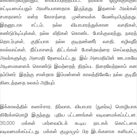
கொண்டுவருவதும், மையப்படுத்தப்பட்ட நிர்வாக ஒழுங்குக்குள்
கட்டியமைப்பதும் அவசியமானதாக இருந்தது. இதனால் அவர்கள்
சமாதானம் என்ற கோசத்தை முன்வைக்க வேண்டியிருந்தது.
இதனூடாக சட்டம், நல்ல வியாபாரத்துக்கான வசதிகள்,
கண்டுபிடிப்புக்கள், நல்ல வீதிகள் கொண்ட போக்குவரத்து, நகரத்
தொடர்புகள், குறிப்பாக நல்ல குடிதண்ணீர் வசதி, கழிவுநீர்
கால்வாய்கள், நீர்ப்பாசனத் திட்டங்கள் போன்றவற்றை செய்வதற்கு
அவர்களுக்கு அமைதி தேவைப்பட்டது. இவ் அமைதியின் ஊடாகவே
அடிமைகளைக் கொண்டு இவற்றைத் திறம்பட நிறைவேற்றலாம் என
நம்பினர். இதற்கு சான்றாக இம்மன்னன் காலத்திலேயே நல்ல குடிநீர்
கிடைத்ததை உலகம் அறியும்.
இக்காலத்தில் கலாச்சார, நிர்வாக, வியாபார (நுகர்வு) மொழியாக
கிரேக்கமொழி இருந்தது. புதிய பட்டணங்கள் வடிவமைக்கப்பட்டன.
30,000 மக்கள் பார்வையிடக் கூடிய நாடகக் கொட்டகை
வடிவமைக்கப்பட்டது. மக்கள் குழுமமும் பிற இடங்களாக களியாட்ட