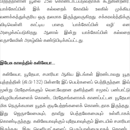
பிறந்தநாளான யூலை 25ல் கொண்டாடப்படுவதாகக் கூறுகின்றனர்.
யாக்கோப்பின் இக் கல்லறைக் கோவில் உலகில் முக்கிய
வணக்கத்துக்குரிய ஒரு தலமாக இருந்துவருகிறது. சக்கரவர்த்திக்கு
விடிவெள்ளி காட்டிய பாதை 'யாக்கோப்பின் வழி' என
அழைக்கப்படுகிறது. ஆனால் இன்று யாக்கோப்பின் கல்லறை
எருசலேமின் அகழ்வில் கண்டுபிடிக்கப்பட்டது.
இயேசு காலத்தில் கலிலேயா...
கலிலேயா, யூதேயா, சமாரியா ஆகிய இடங்கள் இரண்டாவது யூத
யுத்தத்தின் (கி.பி-132) பின்னரே இப் பெயர்களைப் பெற்றிருந்தன. இவ்
மூன்று பிரதேசங்களும் வௌ;வேறான தனித்தனி சமூகப் பண்பாட்டு
விழுமியங்களைக் கொண்ட பிரதேசங்களாகக் காணப்பட்டன. யூதேயா
மிக நெருக்கமான யூதக் குடியேற்றங்களைக் கொண்டதாக இருந்தது.
இது ஜெருசலேமையும், தாவீது பெத்தலேகமையும் உள்ளீடாகக்
கொண்டிருந்தது. கலிலேயாவுக்கும் யுதேயாவுக்கும் இடையில் சமாரியா
இருந்தது. இது வெளியாட்களைப் பெரும்பான்மையாகக் கொண்ட,