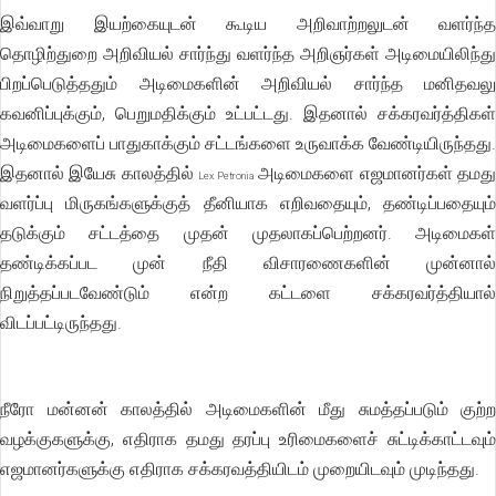
இவ்வாறு இயற்கையுடன் கூடிய அறிவாற்றலுடன் வளர்ந்த
தொழிற்துறை அறிவியல் சார்ந்து வளர்ந்த அறிஞர்கள் அடிமையிலிந்து
பிறப்பெடுத்ததும் அடிமைகளின் அறிவியல் சார்ந்த மனிதவலு
கவனிப்புக்கும், பெறுமதிக்கும் உட்பட்டது. இதனால் சக்கரவர்த்திகள்
அடிமைகளைப் பாதுகாக்கும் சட்டங்களை உருவாக்க வேண்டியிருந்தது.
இதனால் இயேசு காலத்தில்
அடிமைகளை எஜமானர்கள் தமத
Lex Petronia
வளர்ப்பு மிருகங்களுக்குத் தீனியாக எறிவதையும், தண்டிப்பதையும்
தடுக்கும் சட்டத்தை முதன் முதலாகப்பெற்றனர். அடிமைகள்
தண்டிக்கப்பட முன் நீதி விசாரணைகளின் முன்னால்
நிறுத்தப்படவேண்டும் என்ற கட்டளை சக்கரவர்த்தியால்
விடப்பட்டிருந்தது.
நீரோ மன்னன் காலத்தில் அடிமைகளின் மீது சுமத்தப்படும் குற்ற
வழக்குகளுக்கு, எதிராக தமது தரப்பு உரிமைகளைச் சுட்டிக்காட்டவும்
எஜமானர்களுக்கு எதிராக சக்கரவத்தியிடம் முறையிடவும் முடிந்தது.