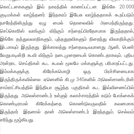
கொட்டகைகளும் இவ் நகரத்தில் காணப்பட்டன. இங்கே 20.000
குடிமக்கள் வாழ்ந்தனர். இந்நகரம் இயேசு வாழ்ந்ததாகக் கூறப்படும்
நசரேத்திலிருந்து ஏழு மைல் தொலைவில் அமைந்திருந்தது.
செப்கொரிஸ் வாங்கும் விற்கும் சந்தைப்பிரதேசமாக இருந்ததால்,
இங்கே தத்துவவாதிகளும், புத்ததுறவிகளும் நிறைந்து விவாதிக்கும்
இடமாவும் இருந்தது. இக்காலத்து சந்தைவடிவமானது ஆண், பெண்
வேறுபாடின்றி கூவி விற்கும் நடைமுறையைக் கொண்டதாகவும், புதிய
அன்றாட செய்திகள் கூட கூவல் மூலமே மக்களுக்கு பரிமாறப்பட்டது.
இம்மக்களுக்கு கிரேக்கமொழி ஒரு பிரச்சினையாக
இருந்திருக்கவில்லை. ஏனெனில் கி.மு 340களில் அலெஸ்சாண்டரின்
சாம்ராட்சியத்தில் இந்தியா சூழ்ந்த பகுதிகள் கூட இவ்விணைப்பில்
இருந்தது. அலெஸ்சாண்டர் உள்ளுர் கலாச்சாரத்தில் கடும் போக்கைக்
கொண்டிராமல் கிரேக்கத்தை கொண்டுவருவதில் கவனமாக
இருந்தார். இதனால் தான் அலெஸ்சாண்டர் இறந்ததும், செல்வம்
சரிந்து மூழ்கியது.