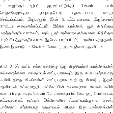
- பவுலுக்கும் ஏற்பட்ட முரண்பாட்டுக்குப் பின்னர் , பவுல்
ஜெருசலேமுக்குள் நுழைந்தபோது யூதச்சட்டப்படி கைது
செய்யப்பட்டார். இருப்பினும் இவர் ரோமப்பிரசையாக இருந்ததால்
ரோமிடம் கையளிக்கப்பட்டார். இங்கே யாக்கோப் யூத கிறிஸ்தவ
மதத்துக்குரியவராகவும், பவுல் யூதர் அல்லாதவருக்குமான கிறிஸ்தவ
பாரம்பரியத்துக்குரியவராக (இயேசு பாரம்பரியம்) முரண்பட்டிருந்தனர்.
இவை இரண்டும் 700களின் பின்னர் முற்றாக இணைந்துவிட்டன.
கி.பி 813ல் கார்ல் சக்கரவத்திக்கு ஒரு விடிவெள்ளி யாக்கோப்பின்
கல்லறைக்கான பாதையைக் காட்டியதாகவும், (இது யேசு பிறந்தபோது
அவ்விடத்தை விடிவெள்ளி காட்டியதாக கூறியது போல) , இதன்
உதவியுடன் சக்கரவத்தி யாக்கோப்பின் கல்லறையை ஸ்பானியாவில்
கணடறிந்ததாகவும், பின்னர் அக் கல்லறையின் மேல் ஒரு கோவிலைக்
கட்டியதாகவும் கூறினர். இக்கோவிலே ஸ்பானியாவிலுள்ள 'சென்.
யாக்கொப் சந்தியோகு தேவாலயம்' ஆகும். இது யாக்கொப்பின்