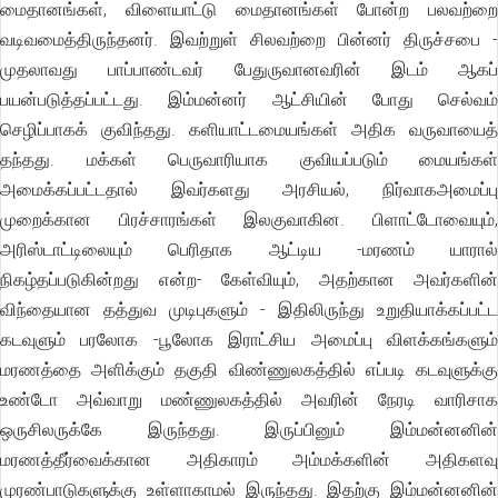
மைதானங்கள், விளையாட்டு மைதானங்கள் போன்ற பலவற்றை
வடிவமைத்திருந்தனர். இவற்றுள் சிலவற்றை பின்னர் திருச்சபை -
முதலாவது பாப்பாண்டவர் பேதுருவானவரின் இடம் ஆகப்
பயன்படுத்தப்பட்டது. இம்மன்னர் ஆட்சியின் போது செல்வம்
செழிப்பாகக் குவிந்தது. களியாட்டமையங்கள் அதிக வருவாயைத்
தந்தது. மக்கள் பெருவாரியாக குவியப்படும் மையங்கள்
அமைக்கப்பட்டதால் இவர்களது அரசியல், நிர்வாகஅமைப்பு
முறைக்கான பிரச்சாரங்கள் இலகுவாகின. பிளாட்டோவையும்,
அரிஸ்டாட்டிலையும் பெரிதாக ஆட்டிய -மரணம் யாரால்
நிகழ்தப்படுகின்றது என்ற- கேள்வியும், அதற்கான அவர்களின்
விந்தையான தத்துவ முடிபுகளும் - இதிலிருந்து உறுதியாக்கப்பட்ட
கடவுளும் பரலோக -பூலோக இராட்சிய அமைப்பு விளக்கங்களும்
மரணத்தை அளிக்கும் தகுதி விண்ணுலகத்தில் எப்படி கடவுளுக்கு
உண்டோ அவ்வாறு மண்ணுலகத்தில் அவரின் நேரடி வாரிசாக
ஒருசிலருக்கே இருந்தது. இருப்பினும் இம்மன்னனின்
மரணத்தீர்வைக்கான அதிகாரம் அம்மக்களின் அதிகளவு
முரண்பாடுகளுக்கு உள்ளாகாமல் இருந்தது. இதற்கு இம்மன்னனின்