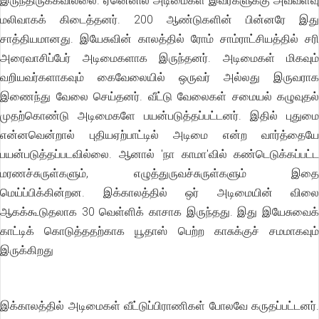
இருந்திருக்கவில்லை. ஏனெனில் அடிமைகள் இவர்களுக்கு அவ்வளவு
மலிவாகக் கிடைத்தனர். 200 ஆண்டுகளின் பின்னரே இது
சாத்தியமானது. இயேசுவின் காலத்தில் ரோம் சாம்ராட்சியத்தில் சரி
அரைவாசிப்பேர் அடிமைகளாக இருந்தனர். அடிமைகள் மிகவும்
வறியவர்களாகவும் கைவேலையில் ஒருவர் அல்லது இருவராக
இணைந்து வேலை செய்தனர். வீட்டு வேலைகள் சமையல் கழுவுதல்
முதற்கொண்டு அடிமைகளே பயன்படுத்தப்பட்டனர். இதில் புதுமை
என்னவென்றால் புதியஏற்பாட்டில் அடிமை என்ற வார்த்தையே
பயன்படுத்தப்படவில்லை. ஆனால் 'நா காமா'வில் கண்டெடுக்கப்பட்ட
மரணச்சுருள்களும், எழுத்துருவச்சுருள்களும் இதை
மெய்ப்பிக்கின்றன. இக்காலத்தில் ஒர் அடிமையின் விலை
ஆகக்கூடுதலாக 30 வெள்ளிக் காசாக இருந்தது. இது இயேசுவைக்
காட்டிக் கொடுத்ததற்காக யூதாஸ் பெற்ற காசுக்குச் சமமாகவும்
இருக்கிறது
இக்காலத்தில் அடிமைகள் வீட்டுப்பிராணிகள் போலவே கருதப்பட்டனர்.