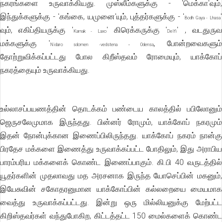
நகரங்களை உருவாக்கியது. முஸ்லீம்களுக்கு - 'மெக்கா'வும்,
இந்துக்களுக்கு - 'கங்கை, யமுனை'யும், புத்தர்களுக்கு - '
Bodh Gaya - Lhasa
வும், எகிப்தியருக்கு '
' கிரெக்கருக்கு '
' , வடதுருவ
Karnak - Laxo
Delfi
மக்களுக்கு '
, போன்றவைகளும
Nidaro sdomen -vedstena
-
Odensa
தோற்றுவிக்கப்பட்டது போல கிறீஸ்தவம் ரோமையும், யாக்கோப்
நகரத்தையும் உருவாக்கியது.
உல்லாசப்பயணத்தின் தொடக்கம் பண்டைய காலத்தில் பபிலோனும்
ஜெருசலேமுமாக இருந்தது. பின்னர் ரோமும், யாக்கோப் நகரமும்
இதன் நோன்புக்கான இணைப்பிலிருந்தது. யாக்கோப் நகரம் நான்கு
பிரதேச மக்களை இணைத்து உருவாக்கப்பட்ட போதிலும், இது அராபிய
பாரம்பரிய மக்களைக் கொண்ட இணைப்பாகும். கி.பி 40 வருடத்தில்
யூதர்களின் முதலாவது மத அரசனாக இருந்த யோசெப்பின் மகனும்,
இயேசுவின் சகோதரனுமான யாக்கோப்பின் கல்லறையை மையமாக
வைத்து உருவாக்கப்பட்டது. இன்று ஒரு மில்லியனுக்கு மேற்பட்ட
கிறிஸ்தவர்கள் வந்துபோகிற, கிட்டத்தட்ட 150 மைல்களைக் கொண்ட