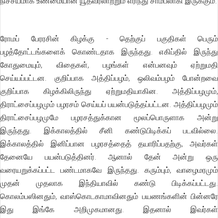
நிச்சயமாக உண்மையான யூதவரலாற்றும் எரிந்து சாம்பலாகி இருக்கும்.
ரோமப் பேரரசின் கிழக்கு - தெற்குப் பகுதிகள் பெரும்
பழத்தோட்டங்களைக் கொண்டதாக இருந்தது. எகிப்தில் இருந்து
கோதுமையும், விதைகள், பழங்கள் என்பனவும் ஏற்றுமதி
செய்யப்பட்டன. குறிப்பாக அத்திப்பழம், ஒலிவம்பழம் போன்றவை
குறிப்பாக கிழக்கிலிருந்து ஏற்றுமதியாகின. அத்திப்பழமும்,
திராட்சைப்பழமும் பழரசம் செய்யப் பயன்படுத்தப்பட்டன. அத்திப்பழமும்
திராட்சைப்பழமுமே பழரசத்துக்கான மூலப்பொருளாக அன்று
இருந்தது. இக்காலத்தில் சீனி கண்டுபிடிக்கப் படவில்லை.
இக்காலத்தில் இனிப்பான பழரசத்தைத் தயாரிப்பதற்கு, அவர்கள்
தேனையே பயன்படுத்தினர். ஆனால் தேன் அன்று ஒரு
வரையறுக்கப்பட்ட பண்டமாகவே இருந்தது. கரும்பும், வாழைமரமும்
முதன் முதலாக இந்தியாவில் கண்டு பிடிக்கப்பட்டது.
கொலம்பஸினதும், வாஸ்கொடகாமாவினதும் பயணங்களின் பின்னரே
இது இங்கே அறிமுகமானது. இதனால் இவர்கள்