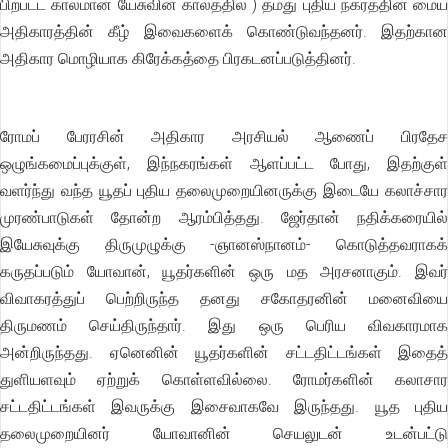
பிற்பட்ட காலமான யேசுவின் காலத்தில் ) தமது புதிய நகரத்தின் மைய
அதிகாரத்தின் கீழ் இவைகளைக் கொண்டுவந்தனர். இதற்கான
அதிகார மொழியாக கிரேக்கத்தை பிரகடனப்படுத்தினர்.
ரோமப் பேரரசின் அதிகார அரசியல் ஆணைப் பிரதேச
ஒழுங்கமைப்புக்குள், இந்நகரங்கள் ஆளப்பட்ட போது, இதற்குள்
வளர்ந்து வந்த யூதப் புதிய தலைமுறையினருக்கு இடையே கலாச்சார
முரண்பாடுகள் தோன்ற ஆரம்பித்தது. ஜேர்தான் நதிக்கரையில்
இயேசுவுக்கு திருமுழுக்கு -ஞானஸ்நானம்- கொடுத்தவராகக்
கருதப்படும் யோவான், யூதர்களின் ஒரு மத அரசனாகும். இவர்
விவாகரத்துப் பெற்றிருந்த தனது சகோதரனின் மனைவியை
திருமணம் செய்திருந்தார். இது ஒரு பெரிய விவகாரமாக
அன்றிருந்தது. ஏனெனின் யூதர்களின் சட்டதிட்டங்கள் இதைத்
துளியளவும் ஏற்றுக் கொள்ளவில்லை. ரோமர்களின் கலாசார
சட்டதிட்டங்கள் இவருக்கு இசைவாகவே இருந்தது. யூத புதிய
தலைமுறையினர் யோவானின் செயலுடன் உடன்பட்டு