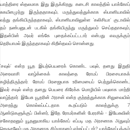
யாத்திரை ஸ்தலமாக இது இருக்கிறது. கடைசி காலத்தில் யாக்கோப்
சுகயீனமுற்று இருந்ததாகவும், மருத்துவத்துக்காக ஸ்பானியாவில்
வந்து தங்கியிருந்ததாகவும், ஸ்பானியாவிலுள்ள 'கலிசியா' குடாவில்
தம் நண்பனுடன் படகில் தங்கியிருந்து மருத்துவம் செய்ததாகவும்,
இதன்பின் அவர் எங்கே புதைக்கப்பட்டடார் என்பது எவருக்கும்
தெரியாமல் இருந்ததாகவும் கிறீஸ்தவம் சொன்னது.
'சவுல்' என்ற யூத இயற்பெயரைக் கொண்ட பவுல், தனது இறுதி
அரைவாசி வாழ்க்கைக் காலத்தை ரோமப் பிரசையாகக்
கழித்திருந்தார். ரோமப் பிரஜையாக உரிமையைப் பெற்றுக்கொண்ட
இவர் சவுல் என்ற தனது பெயரை கிரேக்க மொழியில் பவுலாக மாற்றி
வாழ்ந்தார். இயேசு யூதரின் அரசன் என்ற குற்றத்துக்காக சிலுவையில்
அறைந்து கொல்லப்பட்டதாக கூறப்படும் காலத்துக்கு 7
ஆண்டுகளுக்குப் பின்னர், இதே ரோமர்களின் பேரரசில் - இயேசுவின்
சகோதரனும் யூதனுமாகிய யாக்கோப் எப்படி மத அரசனாக அதுவும்
ஜெருசலேம் மத அரசனாக சிம்மாசனம் ஏற்றப்பட்டார்? யாக்கோப்புக்கும்