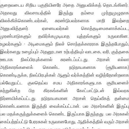
குறைவடைய சிறிய பகுதியினரே அதை அனுபவிக்கத் தொடங்கினர்.
அதாவது விவசாயத்தில் இருந்து தம்மை முற்றுமுழுதாக
விலக்கிக்கொண்டவர்கள், சுரண்டுபவர்களாக மாறி இவற்றை
அனுபவித்தனர். ஏனையவர்கள் கொத்தடிமைகளாக்கப்பட,
முரண்பாடுகளும் தவிர்க்கமுடியாத யுத்தங்களும் உருவாகின.
உழவர்களும் - அடிமைகளும் நிலச் சொந்தக்காரராக இருந்தபோதும்,
இவர்களது உழைப்பும் அதனூடான உற்பத்தியும் வாடகை, வரி, குத்தகை
ஊடாக நிலப்பிரபுக்களால் சுரண்டப்பட்டது. அரசன் எல்லா
அதிகாரங்களைக் கொண்ட நடுநாயகனாக (சூரியனாக)
கொண்டிருக்க, நிலப்பிரபுக்கள் ஆளும் வர்க்கத்தின் வழித்தோன்றலாக
பல்வேறுபட்ட குலதெய்வ சமய அதிகாரங்களுடாக சூரியனைச்
சுற்றுகின்ற பிற கிரகங்களின் கோட்பாட்டுடன் இவ்வரசு
நிர்ணயிக்கப்பட்டது. நடுநாயகமான அரசன் தெய்வீகத் தன்மை
கொண்டவனாக இருத்தி வைக்கப்பட்டான். பல அரசர்களின் இருப்பு
பல மதக்கருத்துக்களைக் கொண்ட இருப்பாக இருந்தது. பல அரசுகள்
கைப்பற்றப்பட்டு பேரரசுகள் உருவானபோது, ஆதிக்கத்தில் வரும் அரசன்