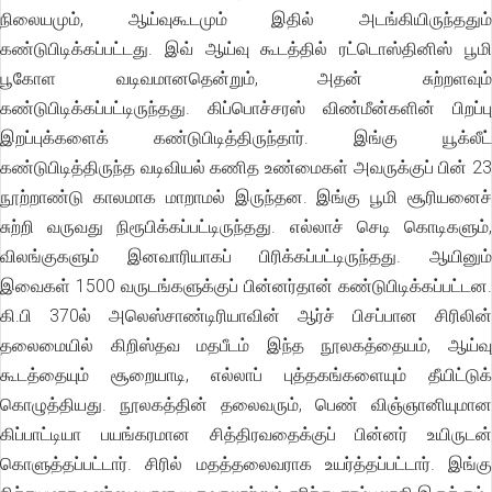
நிலையமும், ஆய்வுகூடமும் இதில் அடங்கியிருந்ததும்
கண்டுபிடிக்கப்பட்டது. இவ் ஆய்வு கூடத்தில் ரட்டொஸ்தினிஸ் பூமி
பூகோள வடிவமானதென்றும், அதன் சுற்றளவும்
கண்டுபிடிக்கப்பட்டிருந்தது. கிப்பொச்சரஸ் விண்மீன்களின் பிறப்பு
இறப்புக்களைக் கண்டுபிடித்திருந்தார். இங்கு யூக்லீட்
கண்டுபிடித்திருந்த வடிவியல் கணித உண்மைகள் அவருக்குப் பின் 23
நூற்றாண்டு காலமாக மாறாமல் இருந்தன. இங்கு பூமி சூரியனைச்
சுற்றி வருவது நிரூபிக்கப்பட்டிருந்தது. எல்லாச் செடி கொடிகளும்,
விலங்குகளும் இனவாரியாகப் பிரிக்கப்பட்டிருந்தது. ஆயினும்
இவைகள் 1500 வருடங்களுக்குப் பின்னர்தான் கண்டுபிடிக்கப்பட்டன.
கி.பி 370ல் அலெஸ்சாண்டிரியாவின் ஆர்ச் பிசப்பான சிரிலின்
தலைமையில் கிறிஸ்தவ மதபீடம் இந்த நூலகத்தையம், ஆய்வு
கூடத்தையும் சூறையாடி, எல்லாப் புத்தகங்களையும் தீயிட்டுக்
கொழுத்தியது. நூலகத்தின் தலைவரும், பெண் விஞ்ஞானியுமான
கிப்பாட்டியா பயங்கரமான சித்திரவதைக்குப் பின்னர் உயிருடன்
கொளுத்தப்பட்டார். சிரில் மதத்தலைவராக உயர்த்தப்பட்டார். இங்கு