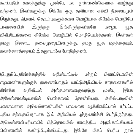
கூறப்படும் காலத்துக்கு முன்பே, பல நூற்றாண்டுகளாக வாழ்ந்து
வந்தனர். இவர்களுக்கு இங்கே ஒரு தனியான கல்வி நிலையமும்
இருந்தது. ஆனால் தொடர்புகளுக்கான மொழியாக கிரேக்க மொழியே
பாவனையில் இருந்தது. இங்கிருந்தவர்களே பழைய யூத
விவிலியங்களை கிரேக்க மொழியில் மொழிபெயர்த்தனர். இவர்கள்
தமது இளைய தலைமுறையினருக்கு, தமது யூத மதத்தையும்,
கலாச்சாரத்தையும் இதனூடாவே போதித்தனர்.
(பி.குறிப்பு)கிரேக்கத்தில் அரிஸ்டாட்டில் மற்றும் பிளாட்டொவின்
எஜமானர்களுக்குத் துணைபோகும் வரட்டுஅறிவியல் சாதனைகளில்
கிரேக்க அறிவியல் அஸ்தமானமாகுவதற்கு முன்பு இந்த
அலேஸ்சாண்டியாவில் பொற்காலம் தோன்றியது. அரிஸ்டாடிலின்
மாணவரான அலெஸ்சாண்டரின் பரவலான ஆக்கிரமிப்பால் ஏற்பட்ட
பதிய சந்தையினூடாக இவ் அறிவியல் புத்துணர்ச்சி பெற்றிருந்தது.
அலெஸ்சான்டிரியாவில் பித்தொலமிஸ் காலத்திய அருங்காட்சியகம்
பின்னாளில் கண்டுபிடிக்கப்பட்டது. இங்கே மிகப் பெரிய நூல்