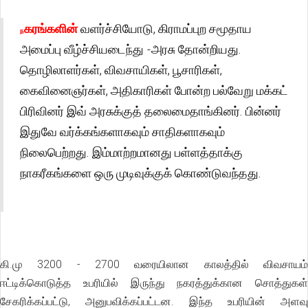
கரங்களின்
வளர்ச்சியோடு, கிராமப்புற சமூதாய
ந
அமைப்பு வீழ்ச்சியடைந்து -அரசு தோன்றியது.
தொழிலாளர்கள், விவசாயிகள், பூசாரிகள்,
கைவினைஞர்கள், அதிகாரிகள் போன்ற பல்வேறு மக்கட்
பிரிவினர் இவ் அரசுக்குத் தலைமைதாங்கினர். பின்னர்
இதுவே வர்க்கங்களாகவும் சாதிகளாகவும்
நிலைபெற்றது. இம்மாற்றமானது பள்ளத்தாக்கு
நாகரீகங்களை ஒரு முடிவுக்குக் கொண்டுவந்தது.
கி.மு 3200 - 2700 வரையிலான காலத்தில் விவசாயம்
ஈட்டிக்கொடுத்த உபரியில் இருந்து நகரத்துக்கான சொத்துகள்
சேகரிக்கப்பட்டு, அனுபவிக்கப்பட்டன. இந்த உபரியின் அளவு