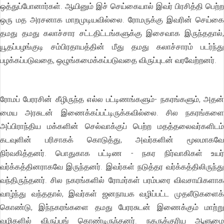
ஒத்துப்போனார்கள். ஆயினும் இச் செய்கையால் இவர் பிரசித்தி பெற்ற
ஒரு மத அரசனாக மாறமுடியவில்லை. ரோமருக்கு இவரின் செய்கை
தமது தமது கலாச்சார சட்டதிட்டங்களுக்கு இசைவாக இருந்ததால்,
யூதப்பழங்குடி சம்பிரதாயத்தின் மீது தமது கலாச்சாரம் படர்ந்து
பழக்கப்படுவதை, ஒழுங்கமைக்கப்படுவதை விருப்புடன் வரவேற்றனர்.
ரோமப் பேரரசின் கீழிருந்த எல்ல பட்டிணங்களும்- நகரங்களும், அதன்
மைய அரசுடன் இணைக்கப்பட்டிருக்கவில்லை. சில நகரங்களை
அப்பிராந்திய மக்களின் செல்வாக்குப் பெற்ற மதத்தலைவர்களிடம்
கடவுளின் பரிசாகக் கொடுத்து, அவர்களின் மூலமாகவே
நிர்வகித்தனர். பொதுகாக பட்டிண - நகர நிர்வாகிகள் உயர்
வர்க்கத்தினராகவே இருந்தனர். இவர்கள் நடுத்தர வர்க்கத்திலிருந்து
வந்திருந்தனர். சில நகரங்களில் ரோமர்கள் பரம்பரை விவசாயிகளாக
வாழ்ந்து வந்ததால், இவர்கள் ஜனநாயக வழிப்பட்ட முதலீடுகளைக்
கொண்டு, இந்நகரங்களை தமது பேரரசுடன் இணைக்கும் மாற்று
வழிகளில் விருப்பங் கொண்டிருந்தனர். நகருக்குரிய ஆளுமை