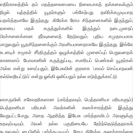
எதிர்காலத்தில் தம் மதத்தலைமையை நிலையாகத் தக்கவைக்கும்
நிழல் யுத்தத்தில் யூதர்களும் பங்கேற்பது தவிர்க்கமுடியாத
யதார்த்தமாவே இருந்தது. கிரேக்க ரோம சிந்தனைகளில் இருந்தும்,
ஏனைய மதக் கருத்துக்களில் இருந்தும் நடைமுறைப்
பிரச்சனைக்கான தீர்வுகளைத் தேடுவதும், புதிய சமுதாயமாக
மாறுவதும் யூதசிந்தனைக்கும் அவசியமானதாகவே இருந்தது. இங்கே
உடனடிச் சமூகச் சீர்திருத்தம் ஒழுக்கத்தில் முனைப்புப் பெறுவதைக்
காணலாம். யோவானின் கருத்துப்படி, சமாரியப் பெண்கள் யூதர்கள்
அல்ல என்று உரைப்பதும், இயேசுவின் குரலாக 'பாவம் செய்யாதவன்
கல்லெறியட்டும்' என்று ஓங்கி ஒலிப்பதும் நல்ல எடுத்துக்காட்டு.
லாசருவின் சகோதரிகளான (மார்த்தாவும், பெத்தானியா மரியாளும்)
பெத்தானியா மரியாள் அவர்களின் கலாச்சாரத்தில் இருந்து
வேறுபட்டபோது, அதை ஆதரித்த இயேசு மார்த்தாவிடம் அவளுக்கு
உதவும்படியும், அவள் நல்ல பகுதியையே தேர்ந்தெடுத்ததாகக்
கூறுவதும் பைபிளில் பார்க்கமுடியும். ரோம கிரேக்க கலாச்சாரத்தை