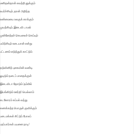
மனிதன்தான் எவற்றி னுக்கும்
உயர்ச்சியும், தான் அறிந்த
உண்மையை உலகுக் காக்கும்
முயற்சியும், இடைவி டாமல்
முன்னேற்றச் செயலைச் செய்யும்
பயிற்சியும் உடையான் என்று
பட்டணம் எடுத்துக் காட்டும்.
நடுவினிற் புகையின் வண்டி
ஓடிடும் நடைப் பாதைக்குள்
இடைவிடா தோடும் 'தம்மில்
இயங்கிடும் ஊர்தி' யெல்லாம்
கடலோரம் கப்பல் வந்து
கணக்கற்ற பொருள் குவிக்கும்
படைமக்கள் சிட்டுப் போலப்
பறப்பார்கள் பயனை நாடி!