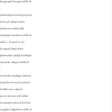
வெறுப்புறும் செயலும் கண்டேன்.
உண்மைக்கும் பொய்க்கும் ஒப்பும்
உயர்வழக் கறிஞர் தம்மை
விண்வரை வளர்ந்த நீதி
மன்றத்தில் விளங்கக் கண்டேன்;
புண்பட்ட பெருமக் கட்குப்
பொதுநலம் தேடு கின்ற
திண்மைசேர் மன்றிற் சென்றேன்
அவரையே அங்கும் கண்டேன்.
மாலைப்போ தென்னும் அன்னை,
உழைப்பினால் மடிவார் தம்மைச்
சாலிலே சாரா யத்தால்
தாலாட்டும் கடையின் உள்ளே
காலத்தைக் களியாற் போக்கக்
கருதுவோர் இருக்கக் கண்டேன்,