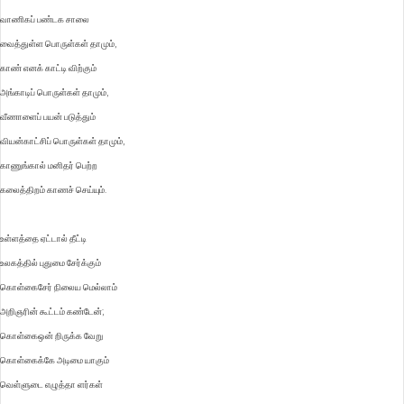
வாணிகப் பண்டக சாலை
வைத்துள்ள பொருள்கள் தாமும்,
காண் எனக் காட்டி விற்கும்
அங்காடிப் பொருள்கள் தாமும்,
வீணாளைப் பயன் படுத்தும்
வியன்காட்சிப் பொருள்கள் தாமும்,
காணுங்கால் மனிதர் பெற்ற
கலைத்திறம் காணச் செய்யும்.
உள்ளத்தை ஏட்டால் தீட்டி
உலகத்தில் புதுமை சேர்க்கும்
கொள்கைசேர் நிலைய மெல்லாம்
அறிஞரின் கூட்டம் கண்டேன்;
கொள்கைஒன் றிருக்க வேறு
கொள்கைக்கே அடிமை யாகும்
வெள்ளுடை எழுத்தா ளர்கள்