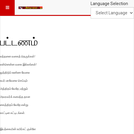
Language Selection
பட்டணம்
எத்தனை வகைத் தெருக்கள்!
என்னென்ன வகை இல்லங்கள்!
ஒத்திடும் சுண்ண வேலை
உயர் மரவேலை செய்யும்
அத்திறம் வேறே; மற்றும்
அவரவர்க் கமைந்த தான
கைத்திறம் வேறே என்று
காட்டின கட்டிடங்கள்.
இயற்கையின் உயிர்கட் குள்ளே