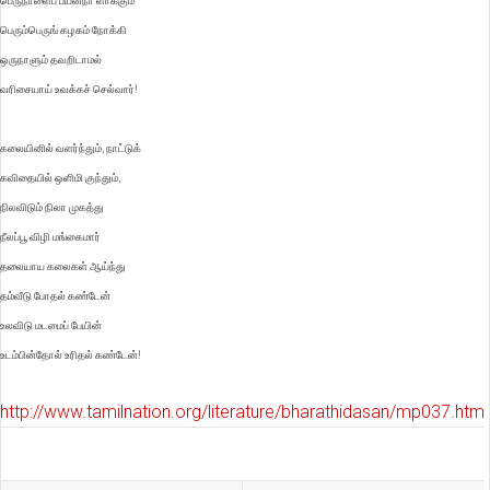
பெருநாளைப் பயன்நா ளாக்கும்
பெரும்பெருங் கழகம் நோக்கி
ஒருநாளும் தவறிடாமல்
வரிசையாய் உவக்கச் செல்வார்!
கலையினில் வளர்ந்தும், நாட்டுக்
கவிதையில் ஒளிமி குந்தும்,
நிலவிடும் நிலா முகத்து
நீலப்பூ விழி மங்கைமார்
தலையாய கலைகள் ஆய்ந்து
தம்வீடு போதல் கண்டேன்
உலவிடு மடமைப் பேயின்
உடம்பின்தோல் உரிதல் கண்டேன்!
http://www.tamilnation.org/literature/bharathidasan/mp037.htm