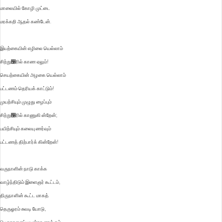
மாலையில் கோழி முட்டை
மரக்கறி ஆதல் கண்டேன்.
இயற்கையின் எழிலை யெல்லாம்
சிற்று஡ரில் காண ஏலும்!
செயற்கையின் அழகை யெல்லாம்
பட்டணம் தெரியக் காட்டும்!
முயற்சியும் முழுது ழைப்பும்
சிற்று஡ரில் காணுகி ன்றேன்;
பயிற்சியும் கலையு ணர்வும்
பட்டணத் திற்பார்க் கின்றேன்!
வருநாளின் நாடு காக்க
வாழ்ந்திடும் இளைஞர் கூட்டம்,
திருநாளின் கூட்ட மாகத்
தெருஓரம் சுவடி யோடு,