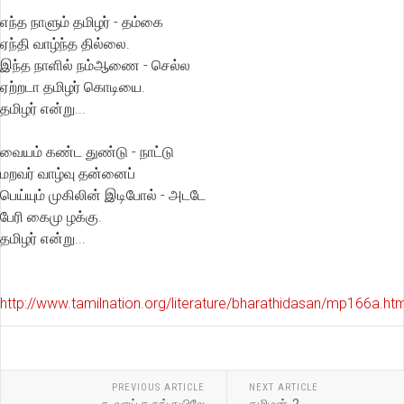
எந்த நாளும் தமிழர் - தம்கை
ஏந்தி வாழ்ந்த தில்லை.
இந்த நாளில் நம்ஆணை - செல்ல
ஏற்றடா தமிழர் கொடியை.
தமிழர் என்று...
வையம் கண்ட துண்டு - நாட்டு
மறவர் வாழ்வு தன்னைப்
பெய்யும் முகிலின் இடிபோல் - அடடே
பேரி கைமு ழக்கு.
தமிழர் என்று...
http://www.tamilnation.org/literature/bharathidasan/mp166a.h
PREVIOUS ARTICLE
NEXT ARTICLE
கூவாய் கருங்குயிலே
தமிழன்-2