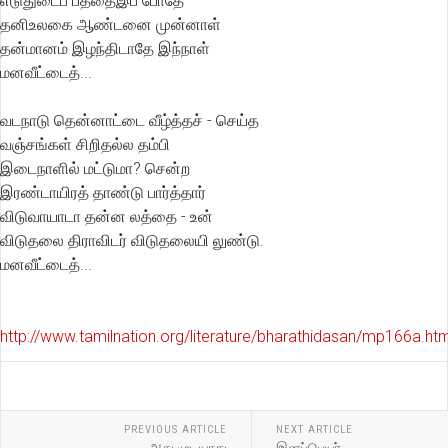
எடுதுடைப் பத்தைஇப் போதே
தனிஉலகை ஆண்டனை முன்னாள்
தன்மானம் இழந்திடாதே இந்நாள்
மனவீட்டைத்...
வடநாடு தென்னாட்டை வீழ்த்தச் - செய்த
வஞ்சங்கள் சிறிதல்ல தம்பி
இடைநாளில் மட்டுமா? சென்ற
இரண்டாயிரத் தாண்டு பார்த்தார்
விடுவாயாடா தன்ன லத்தை - உன்
விடுதலை திராவிடர் விடுதலையி லுண்டு.
மனவீட்டைத்...
http://www.tamilnation.org/literature/bharathidasan/mp166a.h
PREVIOUS ARTICLE
NEXT ARTICLE
அது முடியாது
இனப்பெயர்