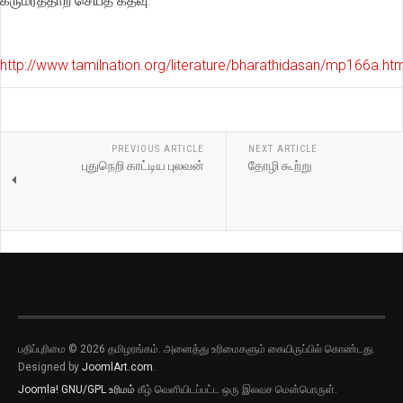
கருமரத்தாற் செய்த கதவு.
http://www.tamilnation.org/literature/bharathidasan/mp166a.h
PREVIOUS ARTICLE
NEXT ARTICLE
புதுநெறி காட்டிய புலவன்
தோழி கூற்று
பதிப்புரிமை © 2026 தமிழரங்கம். அனைத்து உரிமைகளும் கையிருப்பில் கொண்டது.
Designed by
JoomlArt.com
.
Joomla!
GNU/GPL உரிமம்
கீழ் வெளியிடப்பட்ட ஒரு இலவச மென்பொருள்.