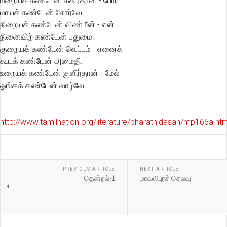
மறையக் கண்டேன் கதிர்தான் - போய்
மாயக் கண்டேன் சோர்வே!
நிறையக் கண்டேன் விண்மீன் - என்
நினைவிற் கண்டேன் புதுமை!
குறையக் கண்டேன் வெப்பம் - எனைக்
கூடக் கண்டேன் அமைதி!
உறையக் கண்டேன் குளிர்தான் - மேல்
ஓங்கக் கண்டேன் வாழ்வே!
http://www.tamilnation.org/literature/bharathidasan/mp166a.h
PREVIOUS ARTICLE
NEXT ARTICLE
தென்றல்-1
மாவலிபுரச் செலவு