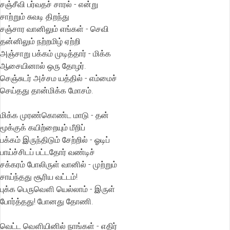
சஞ்சீவி பர்வதச் சாரல் - என்று
சாற்றும் சுவடி திறந்து
சஞ்சார வானிலும் எங்கள் - செவி
தன்னிலும் நற்றமிழ் ஏற்றி
அஞ்சாறு பக்கம் முடித்தார் - மிக்க
ஆசையினால் ஒரு தோழர்.
செஞ்சுடர் அச்சம யத்தில் - எம்மைச்
செய்தது தான்மிக்க மோசம்.
மிக்க முரண்கொண்ட மாடு - தன்
மூக்குக் கயிற்றையும் மீறிப்
பக்கம் இருந்திடும் சேற்றில் - ஓடிப்
பாய்ச்சிடப் பட்டதோர் வண்டிச்
சக்கரம் போலிருள் வானில் - முற்றும்
சாய்ந்தது சூரிய வட்டம்!
புக்க பெருவௌி யெல்லாம் - இருள்
போர்த்தது! போனது தோணி.
வெட்ட வௌியினில் நாங்கள் - எதிர்