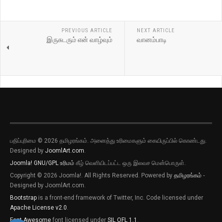
PREVIOUS ARTICLE
NEXT ARTICLE
இருசுடரும் என் வாழ்வும்
வானம்பாடி
பதிப்புரிமை © 2026 தமிழரங்கம். அனைத்து உரிமைகளும் கையிருப்பில் கொண்டது.
Designed by
JoomlArt.com
.
Joomla!
GNU/GPL உரிமம்
கீழ் வெளியிடப்பட்ட ஒரு இலவச மென்பொருள்.
Copyright © 2026 Joomla!. All Rights Reserved. Powered by
தமிழரங்கம்
-
Designed by JoomlArt.com.
Bootstrap
is a front-end framework of Twitter, Inc. Code licensed under
Apache License v2.0
.
Font Awesome
font licensed under
SIL OFL 1.1
.