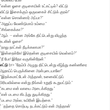
"மெல்லப் பேசு!"
"என்ன ஓசை குடிசையின் உட்கட்டில்? விட்டு
விட்டு இசைக்கும் ஒருவகைச் சிட்டுக் குரல்!"
"என்ன சொன்னார் அப்பா?"
"அனுப்ப வேண்டுமாம் உம்மை."
"சிங்கைக்கா?"
"ஆம். -- என்ன அங்கே திட்டென்று விழுந்த
உடலின் ஓசை!"
"நாலு நாட்கள் நீடிக்கலாமா?"
"இன்றைக்கே! இதென்ன குடிசையில் வெள்ளம்?"
"நீ போ! இதோ வருகின்றேன்."
எட்டு
br> "தேம்பி அழுது திட்டென்று வீழ்ந்து கண்ணீரை
ஆறாய்ப் பெருக்கினை அன்புடையாளே!"
"இறக்கமாட்டேன் அத்தான், உனைவிட்டுப்
பிரியவில்லை என்று நீங்கள் உறுதி கூறுமட்டும்."
"கடமை என் வாயை அடைக்கிறது."
"என் மடமை கிடந்து துடிக்கிறது."
"மடமை அல்ல; உயிரின் இயற்கை."
" `தந்தை சொற்படி நடக்கட்டும் என் அத்தான்'