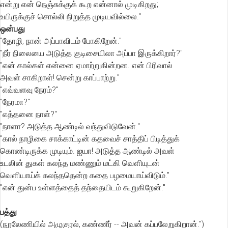
என்று என் நெஞ்சுக்குக் கூற என்னால் முடிகிறது;
உயிருக்குச் சொல்லி நிறுத்த முடியவில்லை."
ஒன்பது
"தோழி, நான் அப்பாவிடம் போகிறேன்."
"நீர் நிலையை அடுத்த குடிசையிலா அப்பா இருக்கிறார்?"
"என் கால்கள் என்னை ஏமாற்றுகின்றன. என் பிரிவால்
அவள் சாகிறாள்! சென்று காப்பாற்று."
"எவ்வளவு நேரம்?"
"நேரமா?"
"எத்தனை நாள்?"
"நாளா? அடுத்த ஆண்டில் வந்துவிடுவேன்."
"கால் நாழிகை சாக்காட்டின் கதவைச் சாத்திப் பிடித்துக்
கொண்டிருக்க முடியும். ஐயா! அடுத்த ஆண்டில் அவள்
உடலின் துகள் கலந்த மண்ணும் மட்கி வௌியுடன்
வௌியாய்க் கலந்ததென்ற கதை பழமையாய்விடும்."
"என் துன்ப உள்ளத்தைத் தந்தையிடம் கூறுகிறேன்."
பத்து
(நூலேணியில் அழுகுரல், கண்ணீர் -- அவன் கப்பலேறுகிறான்.")