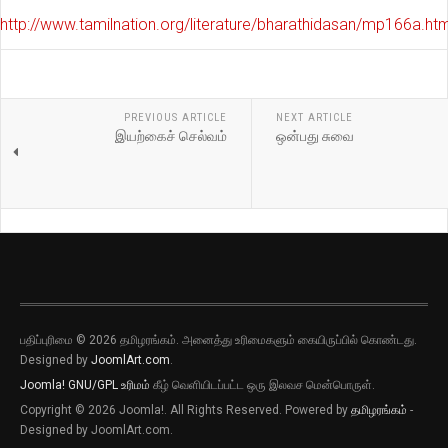
http://www.tamilnation.org/literature/bharathidasan/mp166a.h
PREVIOUS ARTICLE
NEXT ARTICLE
இயற்கைச் செல்வம்
ஒன்பது சுவை
பதிப்புரிமை © 2026 தமிழரங்கம். அனைத்து உரிமைகளும் கையிருப்பில் கொண்டது.
Designed by
JoomlArt.com
.
Joomla!
GNU/GPL உரிமம்
கீழ் வெளியிடப்பட்ட ஒரு இலவச மென்பொருள்.
Copyright © 2026 Joomla!. All Rights Reserved. Powered by
தமிழரங்கம்
-
Designed by JoomlArt.com.