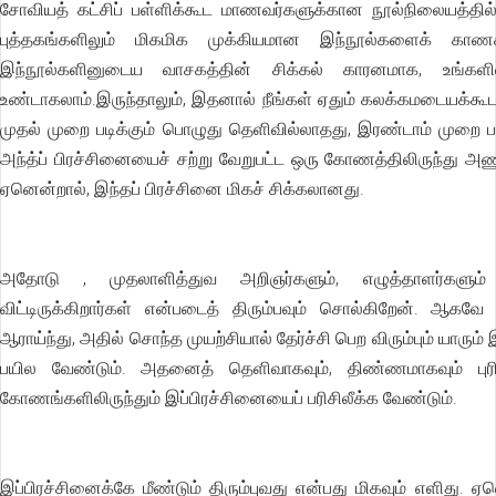
சோவியத் கட்சிப் பள்ளிக்கூட மாணவர்களுக்கான நூல்நிலையத்தில் உ
புத்தகங்களிலும் மிகமிக முக்கியமான இந்நூல்களைக் காணக
இந்நூல்களினுடைய வாசகத்தின் சிக்கல் காரனமாக, உங்களில
உண்டாகலாம்.இருந்தாலும், இதனால் நீங்கள் ஏதும் கலக்கமடையக்கூடாத
முதல் முறை படிக்கும் பொழுது தெளிவில்லாதது, இரண்டாம் முறை பட
அந்த்ப் பிரச்சினையைச் சற்று வேறுபட்ட ஒரு கோணத்திலிருந்து அண
ஏனென்றால், இந்தப் பிரச்சினை மிகச் சிக்கலானது.
அதோடு , முதலாளித்துவ அறிஞர்களும், எழுத்தாளர்களும்
விட்டிருக்கிறார்கள் என்படைத் திரும்பவும் சொல்கிறேன். ஆக
ஆராய்ந்து, அதில் சொந்த முயற்சியால் தேர்ச்சி பெற விரும்பும் யார
பயில வேண்டும். அதனைத் தெளிவாகவும், திண்ணமாகவும் புரிந
கோணங்களிலிருந்தும் இப்பிரச்சினையைப் பரிசிலீக்க வேண்டும்.
இப்பிரச்சினைக்கே மீண்டும் திரும்புவது என்பது மிகவும் எளிது. 