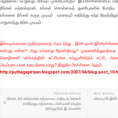
ஆற்றலைப் பெறுவது மிகவும் முக்கியமாகும். இப்பிரச்சினையைப் ப
நீங்கள் கற்றால்தான், உங்கள் கொள்கைத் துணிபுகளில் போத
உங்களை நீங்கள் கருத முடியும் . யாரையும் எதிர்த்து எந்த நேரத்தி
பாதுகாத்து நிற்க முடியும்.
இச்சுருக்கமான குறிப்புகளைத் தொடர்ந்து , இனி நான் இப்பிரச்ச
என்பது என்ன? அது எவ்வாறு தோன்றியது? முதலாளித்துவத்தை 
தொழிலாளி வர்க்கத்தின் கட்சியான கம்யூனிஸ்டுக் கட்சி, அ
அடிப்படையான உறவு நிலை யாது? இதுவே பிரச்சினை ஆகும்.
http://puthagapiriyan.blogspot.com/2007/04/blog-post_10.
PREVIOUS ARTICLE
NEXT ARTICLE
பிரெடெரிக் எங்கெல்ஸ் எத்தகைய அறிவு சுடர்விளக்
விளாடிமிர் இலீச
கவிந்தது; எத்தகைய அன்புமலர் நெஞ்சு
நின்றது!1வி. இ. லெனின்