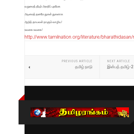
வறுமைத் தீயும் அலறிப் புறமேக
அடிமைத் தனமே துகள் துகளாக
ஆடுந் தாயவள் நாளும் வாழிய!
உவகை உவகை!
http://www.tamilnation.org/literature/bharathidas
PREVIOUS ARTICLE
NEXT ARTICLE
தமிழ் நாடு
இன்பத் தமிழ்-2