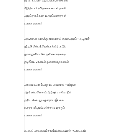
தூளா கிடவரு கதிர்வேல் ஒருகையில்
அடுநீள் விழியிற் கனலைப் பெருக்கி
ஆடும் திறல்கண் டோடும் பகைதான்
உவகை உவகை!
அகலொளி விளக்கு நிலவினில் அவள்ஆடும் -- ஆடிநின்
றந்தமி ழின்பத் தென்பாங்கிற் பாடும்
துகளறு விண்மீன் துளிகள் பறக்கத்
துடிஇடை நெளியும் துணைவிழி உலவும்
உவகை உவகை!
அறிவே உயிராய் அதுவே அவளாகி -- மற்றுள
அறமென்ப வெலாம் அழியும் எனவோதிக்
குறியும் செயலும் ஒன்றாய் இயலக்
கூத்தாடுந் தாய் பார்த்திடு தோறும்
உவகை உவகை!
மடமைப் பகைமையும் சாகப் பின்வருமோர் --கொடிதாம்