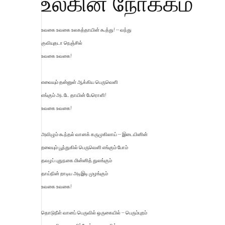
உலகின் நோக்கம்
உவகை உவகை உலகத்தாயின் கூத்து! -- வந்து
குவியுதடா நெஞ்சில்
உவகை உவகை!
எவையும் தன்னுள் ஆக்கிய பெருவெளி
எங்கும் அடடே தாயின் பேரொளி!
உவகை உவகை!
அவிழும் கூந்தல் வானக் கருமுகிலாய் -- இடையினின்
றலையும் பூந்துகில் பெருவெளி எங்கும் போம்
தவழப் புதுநகை மின்னித் துலங்கும்
தாய்நின் றாடிய அடிஇடி முழங்கும்
உவகை உவகை!
தொடுநீள் வானப் பெருவில் ஒருகையில் -- பெரும்புறம்