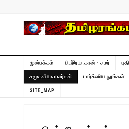
முன்பக்கம்
பி.இரயாகரன் - சமர்
பு
சமூகவியலாளர்கள்
மார்க்ஸிய நூல்கள்
SITE_MAP