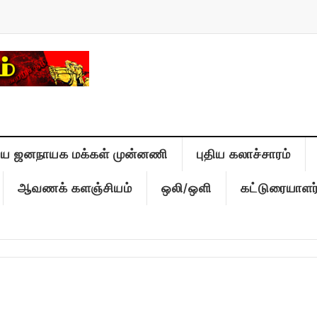
திய ஜனநாயக மக்கள் முன்னணி
புதிய கலாச்சாரம்
ஆவணக் களஞ்சியம்
ஒலி/ஒளி
கட்டுரையாளர