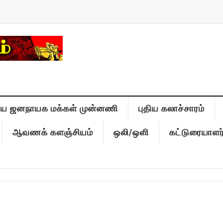
திய ஜனநாயக மக்கள் முன்னணி
புதிய கலாச்சாரம்
ஆவணக் களஞ்சியம்
ஒலி/ஒளி
கட்டுரையாளர