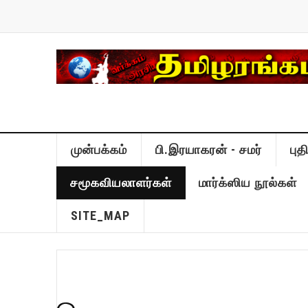
முன்பக்கம்
பி.இரயாகரன் - சமர்
பு
சமூகவியலாளர்கள்
மார்க்ஸிய நூல்கள்
SITE_MAP