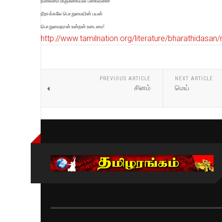
நிலைமை மிஞ்சுகையில் பகைவனை
நீறாக்கலே பொறுமையின் பயன்
பொறுமைதான் உன்றன் உடைமை!
http://www.tamilnation.org/literature/bharathidas
PREVIOUS ARTICLE
NEXT ARTICLE
சினம்
மெய்