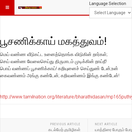
Language Selection
பூசணிக்காய் மகத்துவம்!
மெய் வண்ண வீடுகட்ட உனைத்தொங்க விடுகின் றார்கள்;
செய் வண்ண வேலைசெய்து திருமாடம் முடிக்கின் றாய்நீ!
பொய் வண்ணப் பூசணிக்காய்! கறியுனைச் செய்துண் டேன்;உன்
கைவண்ணம் அங்கு கண்டேன்; கறிவண்ணம் இங்கு கண்டேன்!
http://www.tamilnation.org/literature/bharathidasan/mp165put
PREVIOUS ARTICLE
NEXT ARTICLE
கடல்மேற் குமிழிகள்
யாத்திரை போகும் போத