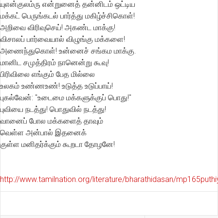
யுஎன்குலம்ரு என்றுனைத் தன்னிடம் ஒட்டிய
மக்கட் பெருங்கடல் பார்த்து மகிழ்ச்சிகொள்!
அறிவை விரிவுசெய்! அகண்ட மாக்கு!
விசாலப் பார்வையால் விழுங்கு மக்களை!
அணைந்துகொள்! உன்னைச் சங்கம மாக்கு.
மானிட சமுத்திரம் நானென்று கூவு!
பிரிவிலை எங்கும் பேத மில்லை
உலகம் உண்ணஉண்! உடுத்த உடுப்பாய்!
புகல்வேன்: "உடைமை மக்களுக்குப் பொது!"
புவியை நடத்து! பொதுவில் நடத்து!
வானைப் போல மக்களைத் தாவும்
வெள்ள அன்பால் இதனைக்
குள்ள மனிதர்க்கும் கூறடா தோழனே!
http://www.tamilnation.org/literature/bharathidasan/mp165put