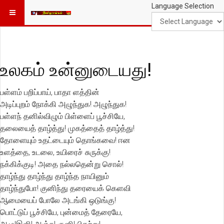
Language Selection
உலகம் உன்னுடையது!
பள்ளம் பறிப்பாய், பாதா ளத்தின்
அடிப்புறம் நோக்கி அழுந்துக! அழுந்துக!
பள்ளந் தனில்விழும் பிள்ளைப் பூச்சியே,
தலையைத் தாழ்த்து! முகத்தைத் தாழ்த்து!
தோளையும் உதட்டையும் தொங்கவை! ஈன
உளத்தை, உடலை, உயிரைச் சுருக்கு!
நக்கிக்குடி! அதை நல்லதென்று சொல்!
தாழ்ந்து தாழ்ந்து தாழ்ந்த நாயினும்
தாழ்ந்துபோ! குனிந்து தரையைக் கெளவி
ஆமையைப் போலே அடங்கி ஒடுங்கு!
பொட்டுப் பூச்சியே, புன்மைத் தேரையே,