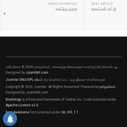
PREVIOUS ARTICLE
NEXT ARTICLE
சாய்ந்த தராசு
உலகப்பன் பாட்டு
பதிப்புரிமை © 2026 தமிழரங்கம். அனைத்து உரிமைகளும் கையிருப்பில் கொண்டது.
Designed by
JoomlArt.com
.
Joomla!
GNU/GPL உரிமம்
கீழ் வெளியிடப்பட்ட ஒரு இலவச மென்பொருள்.
Copyright © 2026 Joomla!. All Rights Reserved. Powered by
தமிழரங்கம்
-
Designed by JoomlArt.com.
Bootstrap
is a front-end framework of Twitter, Inc. Code licensed under
Apache License v2.0
.
Font Awesome
font licensed under
SIL OFL 1.1
.