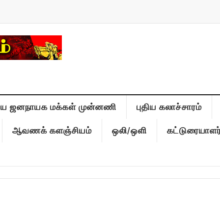
திய ஜனநாயக மக்கள் முன்னணி
புதிய கலாச்சாரம்
ஆவணக் களஞ்சியம்
ஒலி/ஒளி
கட்டுரையாளர