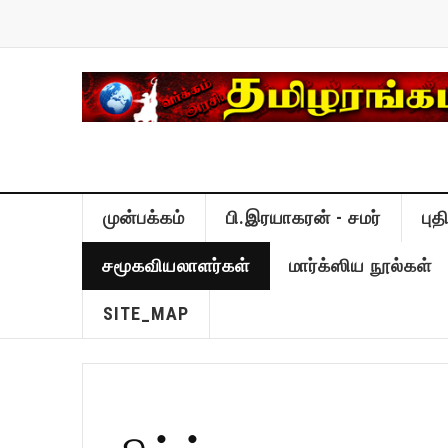
முன்பக்கம்
பி.இரயாகரன் - சமர்
பு
சமூகவியலாளர்கள்
மார்க்ஸிய நூல்கள்
SITE_MAP