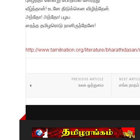
புகழ்ந்தா ளென்று பொறாமல் சோர்ந்து
வீழ்ந்தான்! உடனே திடுக்கென விழித்தேன்.
அந்தோ! அந்தோ! பழய
நைந்த தமிழரொடு நானிருந்தேனே!
http://www.tamilnation.org/literature/bharathidas
PREVIOUS ARTICLE
NEXT ARTIC
உலக ஒற்றுமை
சங்க நாதம்