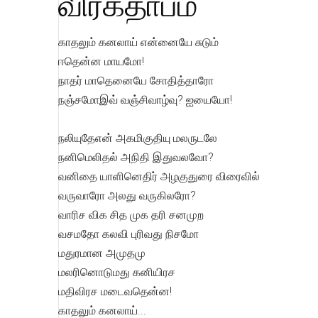
விரகதாபம்
காதலும் கனலாய் என்னையே சுடும்
ஈதென்ன மாயமோ!
நாதர் மாதெனையே சோதித்தாரோ
நஞ்சமோஇவ் வஞ்சிவாழ்வு? ஐயையோ!
நலியுதேஎன் அகமிகுதியு மலருடலே
நனிமெலிதல் அநிதி இதுவலவோ?
வனிதை யாளினெதிர் அழகுதுரை விரைவில்
வருவாரோ அலது வருகிலரோ?
வாரிச விக சித முக தரி சனமுற
வசமதோ கலவி புரிவது நிசமோ
மதுரமான அமுதமு
மலரினொடுமது கனியிரச
மதிவிரச மடைவதென்ன!
காதலும் கனலாய்...