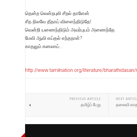
தென்ற லென்றபுலி சீறல் தாளேன்
சீத நிலவே தீதாய் விளைந்திடுதே!
வென்றி யணைந்திடும் அவர்புயம் அணைந்தே
மேவி ஆவி எய்தல் எந்தநாள்?
காதலும் கனலாய்...
http://www.tamilnation.org/literature/bharathidas
PREVIOUS ARTICLE
NEXT ARTIC
தமிழ்ப் பேறு
தலைவி காத