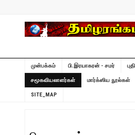
முன்பக்கம்
பி.இரயாகரன் - சமர்
பு
சமூகவியலாளர்கள்
மார்க்ஸிய நூல்கள்
SITE_MAP