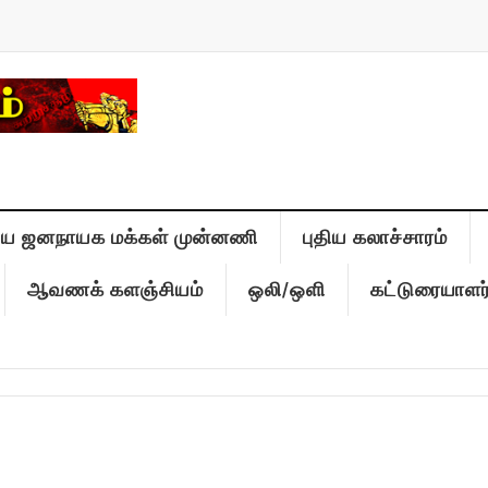
திய ஜனநாயக மக்கள் முன்னணி
புதிய கலாச்சாரம்
ஆவணக் களஞ்சியம்
ஒலி/ஒளி
கட்டுரையாளர