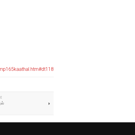
an/mp165kaathal.htm#dt118
LE
ல்