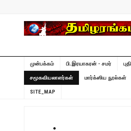
முன்பக்கம்
பி.இரயாகரன் - சமர்
பு
சமூகவியலாளர்கள்
மார்க்ஸிய நூல்கள்
SITE_MAP