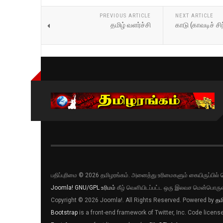
PREVIOUS ARTICLE
NEXT ARTICLE
தமிழ் வளர்ச்சி
காடு (காவடிச் சி
பதிப்புரிமை © 2026 தமிழரங்கம். அனைத்து உரிமைகளும் கையிருப்பி
Joomla!
GNU/GPL உரிமம்
கீழ் வெளியிடப்பட்ட ஒரு இலவச மென்பொருள
Copyright © 2026 Joomla!. All Rights Reserved. Powered by
தம
Bootstrap
is a front-end framework of Twitter, Inc. Code licen