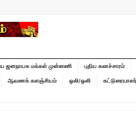
திய ஜனநாயக மக்கள் முன்னணி
புதிய கலாச்சாரம்
ஆவணக் களஞ்சியம்
ஒலி/ஒளி
கட்டுரையாளர