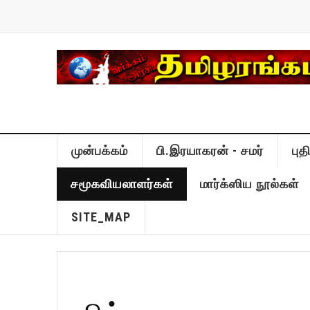
முன்பக்கம்
பி.இரயாகரன் - சமர்
பு
சமூகவியலாளர்கள்
மார்க்ஸிய நூல்கள்
SITE_MAP