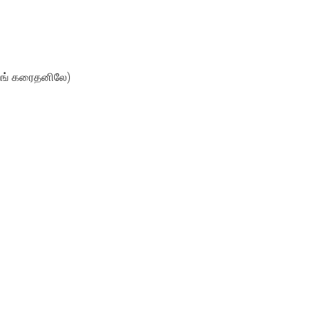
றங் கரைதனிலே)