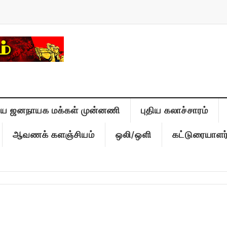
திய ஜனநாயக மக்கள் முன்னணி
புதிய கலாச்சாரம்
ஆவணக் களஞ்சியம்
ஒலி/ஒளி
கட்டுரையாளர