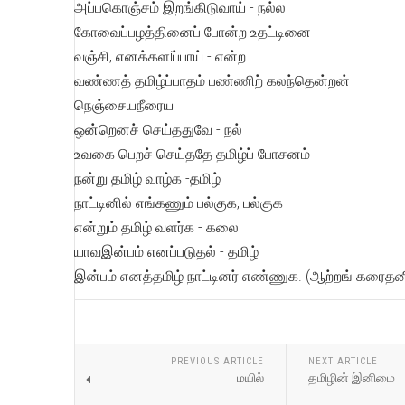
அப்பகொஞ்சம் இறங்கிடுவாய் - நல்ல
கோவைப்பழத்தினைப் போன்ற உதட்டினை
வஞ்சி, எனக்களiப்பாய் - என்ற
வண்ணத் தமிழ்ப்பாதம் பண்ணிற் கலந்தென்றன்
நெஞ்சையநீரைய
ஒன்றெனச் செய்ததுவே - நல்
உவகை பெறச் செய்ததே தமிழ்ப் போசனம்
நன்று தமிழ் வாழ்க -தமிழ்
நாட்டினில் எங்கணும் பல்குக, பல்குக
என்றும் தமிழ் வளர்க - கலை
யாவஇன்பம் எனப்படுதல் - தமிழ்
இன்பம் எனத்தமிழ் நாட்டினர் எண்ணுக. (ஆற்றங் கரைத
PREVIOUS ARTICLE
NEXT ARTICLE
மயில்
தமிழின் இனிமை