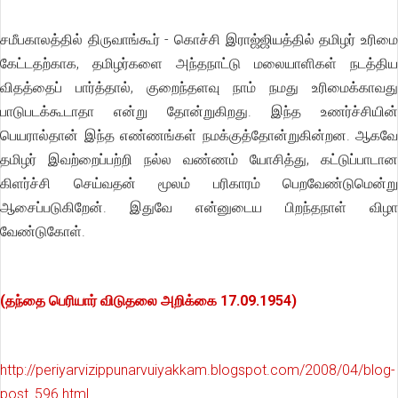
சமீபகாலத்தில் திருவாங்கூர் - கொச்சி இராஜ்ஜியத்தில் தமிழர் உரிமை
கேட்டதற்காக, தமிழர்களை அந்தநாட்டு மலையாளிகள் நடத்திய
விதத்தைப் பார்த்தால், குறைந்தளவு நாம் நமது உரிமைக்காவது
பாடுபடக்கூடாதா என்று தோன்றுகிறது. இந்த உணர்ச்சியின்
பெயரால்தான் இந்த எண்ணங்கள் நமக்குத்தோன்றுகின்றன. ஆகவே
தமிழர் இவற்றைப்பற்றி நல்ல வண்ணம் யோசித்து, கட்டுப்பாடான
கிளர்ச்சி செய்வதன் மூலம் பரிகாரம் பெறவேண்டுமென்று
ஆசைப்படுகிறேன். இதுவே என்னுடைய பிறந்தநாள் விழா
வேண்டுகோள்.
(தந்தை பெரியார் விடுதலை அறிக்கை 17.09.1954)
http://periyarvizippunarvuiyakkam.blogspot.com/2008/04/blog-
post_596.html