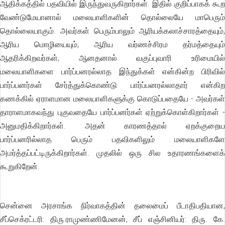
ஆதிக்கத்தில் பதவியில் இருந்துவருகிறார்கள். இதில் குறிப்பாகக் கூற
வேண்டுமேயானால் மலையாளிகளின் தொல்லையே மாபெரும்
தொல்லையாகும். அவர்கள் பெரும்பாலும் ஆரியக்கலாச்சாரத்தையும்,
ஆரிய மொழியையும், ஆரிய வர்ணச்சிரம தர்மத்தையும்
ஆதரிக்கிறவர்கள், ஆனதனால் வகுப்புவாரி உரிமையில்
மலையாளிகளை பார்ப்பனரல்லாத இந்துக்கள் என்கின்ற பிரிவில்
பார்ப்பனர்கள் சேர்த்துக்கொண்டு பார்ப்பனரல்லாதார் என்கிற
கணக்கில் ஏராளமான மலையாளிகளுக்கு கொடுப்பதையே - அவர்கள்
தாராளமாகவந்து புகுவதையே பார்ப்பனர்கள் ஏற்றுக்கொள்கிறார்கள் -
அனுமதிக்கிறார்கள். அதன் காரணத்தால் ஏறக்குறைய
பார்ப்பனரில்லாத பெரும் பதவிகளிலும் மலையாளிகளே
அமர்த்தப்பட்டிருக்கிறார்கள். முதலில் ஒரு சில உதாரணங்களைக்
கூறுகிறேன்.
சென்னை அரசாங்க நிர்வாகத்தின் தலைமைப் பீடாதிபதியான,
சீப்செக்ரட்டரி: திரு.ராமுண்ணிமேனன், சீப் எஞ்சினியர்: திரு. கே.