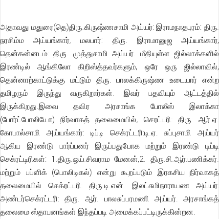
அதாவது மதுரை(தெ)திரு.கிருஷ்ணசாமி அய்யர்: இராமநாதபுரம்: திரு.
நரசிம்ம அய்யங்கார், மலபார்: திரு. இராமானுஜ அய்யங்கார்,
தென்கன்னடம்: திரு. முத்துசாமி அய்யர். மீதியுள்ள ஜில்லாக்களில்
இரண்டில் ஆங்கிலோ கிறிஸ்த்தவர்களும், ஒரே ஒரு ஜில்லாவில்,
தென்னாற்காட்டுக்கு மட்டும் திரு. பாலக்கிருஷ்ண உடையார் என்ற
தமிழரும் இருந்து வருகிறார்கள். இவர் பதவியும் ஆட்டத்தில்
இருக்கிறது.இவை தவிர அரசாங்க போலீஸ் இலாக்கா
(போர்ட்போலியோ) நிர்வாகத் தலைமையில், செரட்டரி: திரு. ஆர்.ஏ.
கோபால்சாமி அய்யங்கார்: டிப்டி செக்ரட்டரி:டி.ஏ. சுப்புசாமி அய்யர்
ஆகிய இரண்டு பார்ப்பனர் இருப்பதுபோக மற்றும் இரண்டு டிப்டி
செக்ரட்டிரிகள்: 1.திரு.ஒய்.சிவராம மேனன்,2. திரு.சி.ஆர்.பணிக்கர்.
மற்றும் பப்ளிக் (பொலிடிகல்) என்று கூறப்படும் இரகசிய நிர்வாகத்
தலைமையில் செக்ரட்டரி: திரு.டி.என். இலட்சுமிநாராயண அய்யர்:
அண்டர்செக்ரட்டரி: திரு. ஆர். பாலசுப்பரமணி அய்யர். அரசாங்கத்
தலைமை ஸ்தாபனங்கள் இந்தப்படி அமைக்கப்பட்டிருக்கின்றன.