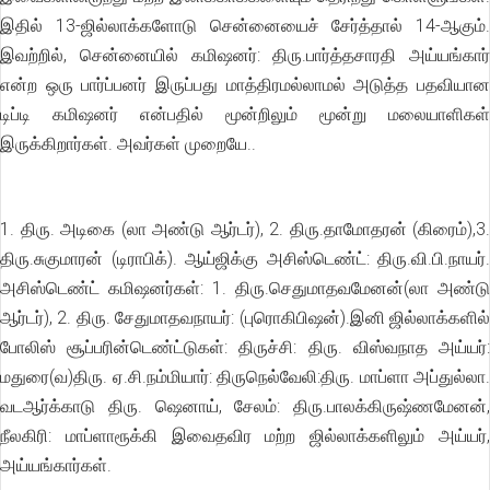
இதில் 13-ஜில்லாக்களோடு சென்னையைச் சேர்த்தால் 14-ஆகும்.
இவற்றில், சென்னையில் கமிஷனர்: திரு.பார்த்தசாரதி அய்யங்கார்
என்ற ஒரு பார்ப்பனர் இருப்பது மாத்திரமல்லாமல் அடுத்த பதவியான
டிப்டி கமிஷனர் என்பதில் மூன்றிலும் மூன்று மலையாளிகள்
இருக்கிறார்கள். அவர்கள் முறையே..
1. திரு. அடிகை (லா அண்டு ஆர்டர்), 2. திரு.தாமோதரன் (கிரைம்),3.
திரு.சுகுமாரன் (டிராபிக்). ஆய்ஜிக்கு அசிஸ்டெண்ட்: திரு.வி.பி.நாயர்.
அசிஸ்டெண்ட் கமிஷனர்கள்: 1. திரு.செதுமாதவமேனன்(லா அண்டு
ஆர்டர்), 2. திரு. சேதுமாதவநாயர்: (புரொகிபிஷன்).இனி ஜில்லாக்களில்
போலிஸ் சூப்பரின்டெண்ட்டுகள்: திருச்சி: திரு. விஸ்வநாத அய்யர்:
மதுரை(வ)திரு. ஏ.சி.நம்மியார்: திருநெல்வேலி:திரு. மாப்ளா அப்துல்லா.
வடஆர்க்காடு திரு. ஷெனாய், சேலம்: திரு.பாலக்கிருஷ்ணமேனன்,
நீலகிரி: மாப்ளாரூக்கி இவைதவிர மற்ற ஜில்லாக்களிலும் அய்யர்,
அய்யங்கார்கள்.