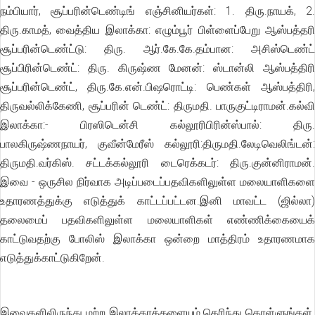
நம்பியார், சூப்பரின்டெண்டிங் எஞ்சினியர்கள்: 1. திரு.நாயக், 2.
திரு.காமத், வைத்திய இலாக்கா: எழும்பூர் பிள்ளைப்பேறு ஆஸ்பத்தரி
சூப்பரின்டெண்ட்டு: திரு. ஆர்.கே.கே.தம்பான: அசிஸ்டெண்ட்
சூப்பிரின்டெண்ட்: திரு. கிருஷ்ண மேனன்: ஸ்டான்லி ஆஸ்பத்திரி
சூப்பரின்டெண்ட், திரு.கே.என்.பிஷரொட்டி: பெண்கள் ஆஸ்பத்திரி,
திருவல்லிக்கேணி, சூப்பரின் டெண்ட்: திருமதி. பாருகுட்டிராமன்.கல்வி
இலாக்கா:- பிரஸிடென்சி கல்லூரிபிரின்ஸ்பால்: திரு.
பாலகிருஷ்ணநாயர், குவீன்மேரீஸ் கல்லூரி:திருமதி.லேடிவெலிங்டன்:
திருமதி.வர்கிஸ். சட்டக்கல்லூரி டைரெக்கடர்: திரு.குன்னிராமன்.
இவை - ஒருசில நிர்வாக அடிப்படைப்பதவிகளிலுள்ள மலையாளிகளை
உதாரணத்துக்கு எடுத்துக் காட்டப்பட்டன.இனி மாவட்ட (ஜில்லா)
தலைமைப் பதவிகளிலுள்ள மலையாளிகள் எண்ணிக்கையைக்
காட்டுவதற்கு போலிஸ் இலாக்கா ஒன்றை மாத்திரம் உதாரணமாக
எடுத்துக்காட்டுகிறேன்.
இவைகளிலிருந்து மற்ற இலாக்காக்களையும் தெரிந்து கொள்ளுங்கள்.