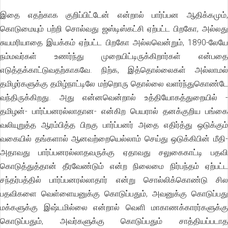
இதை எதற்காக குறிப்பிட்டேன் என்றால் பார்ப்பன ஆதிக்கமும்,
கொடுமையும் பற்றி சொல்வது ஜஸ்டிஸ்கட்சி ஏற்பட்ட பிறகோ, அல்லது
சுயமரியாதை இயக்கம் ஏற்பட்ட பிறகோ அல்லவென்றும், 1890-லேயே
நம்மவர்கள் உணர்ந்து முறையிட்டிருக்கிறார்கள் என்பதை
எடுத்தக்காட்டுவதற்காகவே. நிற்க, இத்தொல்லைகள் அல்லாமல்
தமிழர்களுக்கு தமிழ்நாட்டிலே மற்றொரு தொல்லை வளர்ந்துகொண்டே
வந்திருக்கிறது. அது என்னவென்றால் உத்தியோகத்துறையில் -
தமிழன்- பார்ப்பனரல்லாதான- என்கிற பெயரால் தனக்குறிய பங்கை
வலியுறுத்த ஆரம்பித்த பிறகு பார்ப்பனர் அதை எதிர்த்து ஒடுக்கும்
வகையில் தங்களால் ஆனவற்றையெல்லாம் செய்து ஒடுக்கிபின் மீதி-
அதாவது பார்ப்பனரல்லாதவருக்கு ஏதாவது சலுகைகாட்டி பதவி
கொடுத்துத்தான் தீரவேண்டும் என்ற நிலைமை நிர்பந்தம் ஏற்பட்ட
சந்தர்பத்தில் பார்ப்பனரல்லாதார் என்று சொல்லிக்கொண்டு சில
பதவிகளை வெள்ளையனுக்கு கொடுப்பதும், அவனுக்கு கொடுப்பது
மக்களுக்கு இஷ்டமில்லை என்றால் வெளி மாகாணக்காரர்களுக்கு
கொடுப்பதும், அவர்களுக்கு கொடுப்பதும் சாத்தியப்படாத