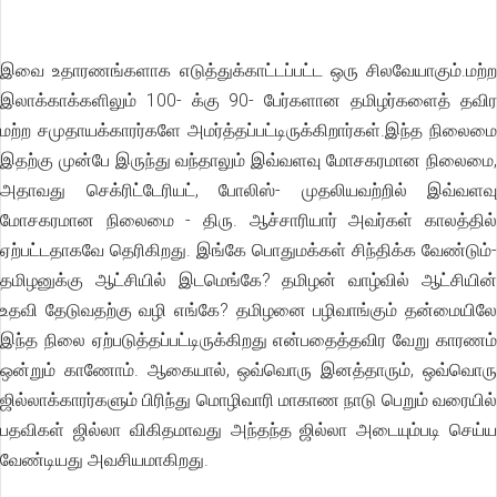
இவை உதாரணங்களாக எடுத்துக்காட்டப்பட்ட ஒரு சிலவேயாகும்.மற்ற
இலாக்காக்களிலும் 100- க்கு 90- பேர்களான தமிழர்களைத் தவிர
மற்ற சமுதாயக்காரர்களே அமர்த்தப்பட்டிருக்கிறார்கள்.இந்த நிலைமை
இதற்கு முன்பே இருந்து வந்தாலும் இவ்வளவு மோசகரமான நிலைமை,
அதாவது செக்ரிட்டேரியட், போலிஸ்- முதலியவற்றில் இவ்வளவு
மோசகரமான நிலைமை - திரு. ஆச்சாரியார் அவர்கள் காலத்தில்
ஏற்பட்டதாகவே தெரிகிறது. இங்கே பொதுமக்கள் சிந்திக்க வேண்டும்-
தமிழனுக்கு ஆட்சியில் இடமெங்கே? தமிழன் வாழ்வில் ஆட்சியின்
உதவி தேடுவதற்கு வழி எங்கே? தமிழனை பழிவாங்கும் தன்மையிலே
இந்த நிலை ஏற்படுத்தப்பட்டிருக்கிறது என்பதைத்தவிர வேறு காரணம்
ஒன்றும் காணோம். ஆகையால், ஒவ்வொரு இனத்தாரும், ஒவ்வொரு
ஜில்லாக்காரர்களும் பிரிந்து மொழிவாரி மாகாண நாடு பெறும் வரையில்
பதவிகள் ஜில்லா விகிதமாவது அந்தந்த ஜில்லா அடையும்படி செய்ய
வேண்டியது அவசியமாகிறது.