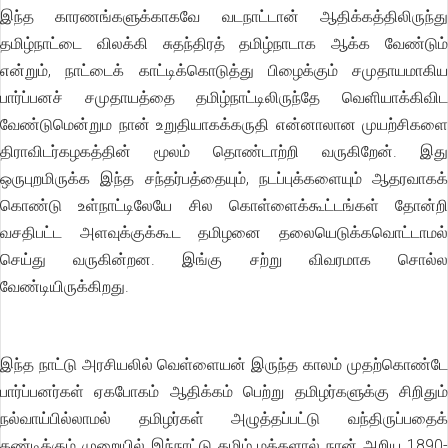
இந்த காரணங்களுக்காகவே வடநாட்டான் ஆதிக்கத்திலிருந்து
தமிழ்நாட்டை விலக்கி சுதந்திரத் தமிழ்நாடாக ஆக்க வேண்டும்
என்றும், நாட்டைக் காட்டிக்கொடுத்து பிழைக்கும் சமுதாயமாகிய
பார்ப்பனச் சமுதாயத்தை தமிழ்நாட்டிலிருந்தே வெளியாக்கிவிட
வேண்டுமென்றும நான் உறுதியாகக்கருதி என்னாலான முயற்சிகளை
திராவிடர்கழகத்தின் மூலம் தொண்டாற்றி வருகிறேன். இது
ஒருபுறமிருக்க இந்த சந்தர்பத்தையும், நடப்புக்களையும் ஆதரவாகக்
கொண்டு உள்நாட்டிலேயே சில கொள்ளைக்கூட்டங்கள் தோன்றி
வசதிபட்ட அளவுக்குக்கூட தமிழனை தலையெடுக்கவொட்டாமல்
செய்து வருகின்றன. இங்கு சற்று விவரமாக சொல்ல
வேண்டியிருக்கிறது.
இந்த நாட்டு அரசியலில் வெள்ளையன் இருந்த காலம் முதற்கொண்டே
பார்ப்பனர்கள் ஏகபோகம் ஆதிக்கம் பெற்று தமிழர்களுக்கு சிறிதும்
நல்வாய்பில்லாமல் தமிழர்கள் அழுத்தப்பட்டு வந்திருப்பதைக்
கண்டிக்கும் முறையில் இந்நாட்டு தமிழ் மக்களால் நான் அறிய 1890-