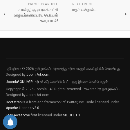
PREVIOUS ARTICLE
NEXT ARTICLE
கான்பூர் குடியரசுக் கட்சி
மதம் என்றால்...
ஊழியர்களிடையே பெரியார்
உரையாடல்!
பதிப்புரிமை © 2026 தமிழரங்கம். அனைத்து உரிமைகளும் கையிருப்பில் கொண்டது.
Designed by
JoomlArt.com
.
Joomla!
GNU/GPL உரிமம்
கீழ் வெளியிடப்பட்ட ஒரு இலவச மென்பொருள்.
Copyright © 2026 Joomla!. All Rights Reserved. Powered by
தமிழரங்கம்
-
Designed by JoomlArt.com.
Bootstrap
is a front-end framework of Twitter, Inc. Code licensed under
Apache License v2.0
.
Font Awesome
font licensed under
SIL OFL 1.1
.