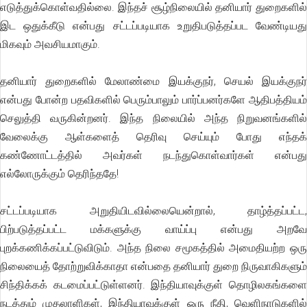
எடுத்துக்கொள்வதில்லை. இந்தச் சூழ்நிலையில் தனியார் துறைகளில்
இட ஒதுக்கீடு என்பது சட்டப்படியாக உறுதிபடுத்தப்பட வேண்டியது
மிகவும் அவசியமாகும்.
தனியார் துறைகளில் மேலாண்மை இயக்குநர், செயல் இயக்குநர்
என்பது போன்ற பதவிகளில் பெரும்பாலும் பார்ப்பனர்களே ஆதிபத்தியம்
செலுத்தி வருகின்றனர். இந்த நிலையில் அந்த நிறுவனங்களில்
வேலைக்கு ஆள்களைத் தெரிவு செய்யும் போது எந்தக்
கண்ணோட்டத்தில் அவர்கள் நடந்துகொள்வார்கள் என்பது
எல்லோருக்கும் தெரிந்ததே!
சட்டப்படியாக அறுதியிடவில்லையென்றால், தாழ்த்தப்பட்ட,
பிற்படுத்தப்பட்ட மக்களுக்கு வாய்ப்பு என்பது அறவே
புறக்கணிக்கப்பட்டுவிடும். அந்த நிலை சமூகத்தில் அமைதியற்ற ஒரு
நிலையைத் தோற்றுவிக்காதா என்பதை தனியார் துறை நிருவாகிகளும்
சிந்திக்கக் கடமைப்பட்டுள்ளனர். இந்தியாவுக்குள் தொழிலகங்களை
நடத்தும் முதலாளிகள், இந்தியாவுக்குள் ஒரு நீதி, வெளிநாடுகளில்