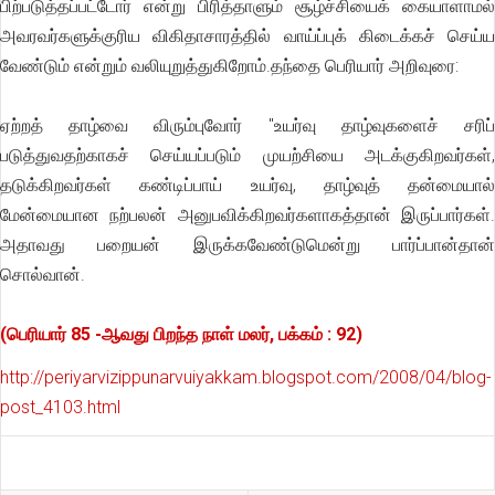
பிற்படுத்தப்பட்டோர் என்று பிரித்தாளும் சூழ்ச்சியைக் கையாளாமல்
அவரவர்களுக்குரிய விகிதாசாரத்தில் வாய்ப்புக் கிடைக்கச் செய்ய
வேண்டும் என்றும் வலியுறுத்துகிறோம்.தந்தை பெரியார் அறிவுரை:
ஏற்றத் தாழ்வை விரும்புவோர் "உயர்வு தாழ்வுகளைச் சரிப்
படுத்துவதற்காகச் செய்யப்படும் முயற்சியை அடக்குகிறவர்கள்,
தடுக்கிறவர்கள் கண்டிப்பாய் உயர்வு, தாழ்வுத் தன்மையால்
மேன்மையான நற்பலன் அனுபவிக்கிறவர்களாகத்தான் இருப்பார்கள்.
அதாவது பறையன் இருக்கவேண்டுமென்று பார்ப்பான்தான்
சொல்வான்.
(பெரியார் 85 -ஆவது பிறந்த நாள் மலர், பக்கம் : 92)
http://periyarvizippunarvuiyakkam.blogspot.com/2008/04/blog-
post_4103.html