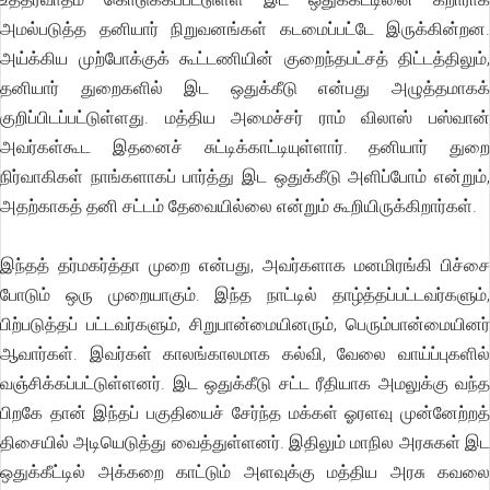
அமல்படுத்த தனியார் நிறுவனங்கள் கடமைப்பட்டே இருக்கின்றன.
அய்க்கிய முற்போக்குக் கூட்டணியின் குறைந்தபட்சத் திட்டத்திலும்,
தனியார் துறைகளில் இட ஒதுக்கீடு என்பது அழுத்தமாகக்
குறிப்பிடப்பட்டுள்ளது. மத்திய அமைச்சர் ராம் விலாஸ் பஸ்வான்
அவர்கள்கூட இதனைச் சுட்டிக்காட்டியுள்ளார். தனியார் துறை
நிர்வாகிகள் நாங்களாகப் பார்த்து இட ஒதுக்கீடு அளிப்போம் என்றும்,
அதற்காகத் தனி சட்டம் தேவையில்லை என்றும் கூறியிருக்கிறார்கள்.
இந்தத் தர்மகர்த்தா முறை என்பது, அவர்களாக மனமிரங்கி பிச்சை
போடும் ஒரு முறையாகும். இந்த நாட்டில் தாழ்த்தப்பட்டவர்களும்,
பிற்படுத்தப் பட்டவர்களும், சிறுபான்மையினரும், பெரும்பான்மையினர்
ஆவார்கள். இவர்கள் காலங்காலமாக கல்வி, வேலை வாய்ப்புகளில்
வஞ்சிக்கப்பட்டுள்ளனர். இட ஒதுக்கீடு சட்ட ரீதியாக அமலுக்கு வந்த
பிறகே தான் இந்தப் பகுதியைச் சேர்ந்த மக்கள் ஓரளவு முன்னேற்றத்
திசையில் அடியெடுத்து வைத்துள்ளனர். இதிலும் மாநில அரசுகள் இட
ஒதுக்கீட்டில் அக்கறை காட்டும் அளவுக்கு மத்திய அரசு கவலை