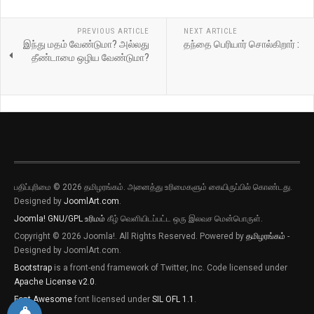
PREVIOUS ARTICLE
NEXT ARTICLE
இந்து மதம் வேண்டுமா? அல்லது
தந்தை பெரியார் சொல்கிறார் :
தீண்டாமை ஒழிய வேண்டுமா?
பதிப்புரிமை © 2026 தமிழரங்கம். அனைத்து உரிமைகளும் கையிருப்பில் கொண்டது.
Designed by
JoomlArt.com
.
Joomla!
GNU/GPL உரிமம்
கீழ் வெளியிடப்பட்ட ஒரு இலவச மென்பொருள்.
Copyright © 2026 Joomla!. All Rights Reserved. Powered by
தமிழரங்கம்
-
Designed by JoomlArt.com.
Bootstrap
is a front-end framework of Twitter, Inc. Code licensed under
Apache License v2.0
.
Font Awesome
font licensed under
SIL OFL 1.1
.