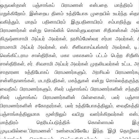
ஒருவன்தான் பஞ்சாங்கப் பிராமணன் என்பதை மாத்திரம் ந
மறுக்கிறோம். இன்றைய தினம் உத்தியோக முறையில் உயர்ந்த ஸ்த
வகித்தும், மாதம் பதினாயிரம் இருபதினாயிரம் சம்பாதித்து வ
பிராமணர்கள் என்று சொல்லிக் கொள்ளுபவரான சிறீமான்கள் அல்
கிருஷ்ணசாமி அய்யர் அவர்கள், நரசிம்மேஸ்வர சர்மா அவர்கள், சி
ராமசாமி அய்யர் அவர்கள், எஸ். சீனிவாசய்யங்கார் அவர்கள், டி.
வெங்கிட்டராம சாஸ்திரிகள், மகா மகாகனம் பட்டம் பெற்ற சிறீன
சாஸ்திரிகள், சர். சிவசாமி அய்யர் அவர்கள் முதலியவர்கள் உட்பட 
சாதாரண உத்தியோகப் பிராமணர்களும், அரசியல் பிராமணர்கள
சன்னிதானங்கள், மடாதிபதிகள், மகந்துகள் என்று சொல்லத்தகுந்
வைதீகப் பிராமணர்களும், சிலர் பஞ்சாங்கப் பிராமணர்களின் சந்ததி
சிலர் பஞ்சாங்கப் பிராமணர்களின் பிள்ளைகள், பலர் பஞ்சாங
பிராமணர்களின் சகோதரர்கள், பலர் உத்தியோகத்திலும், வைதீகத்தில
பஞ்சாங்கத்திலுமாக மூன்றிலும் வயிறு வளர்க்கிறவர்கள் என
மாத்திரம் தெரியப்படுத்திக் கொள்ளாமல் இரு
முடியவில்லை."பிராமணன்" உண்மையிலேயே இந்த 'இழி தொழிலா