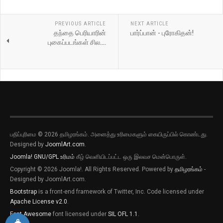
PREVIOUS ARTICLE
NEXT ARTICLE
தந்தை பெரியாரின்
பார்ப்பான் - புரோகிதன்!
புகைப்படங்கள் சில....
பதிப்புரிமை © 2026 தமிழரங்கம். அனைத்து உரிமைகளும் கையிருப்பில் கொண்டது.
Designed by
JoomlArt.com
.
Joomla!
GNU/GPL உரிமம்
கீழ் வெளியிடப்பட்ட ஒரு இலவச மென்பொருள்.
Copyright © 2026 Joomla!. All Rights Reserved. Powered by
தமிழரங்கம்
-
புதிய இடுகைகளுக்கான அறிவிப்புகளை
Designed by JoomlArt.com.
பெறவிரும்பின் விருப்பு அழுத்தியை அழுத்தி
Bootstrap
is a front-end framework of Twitter, Inc. Code licensed under
தெரிவிக்கவும்
Apache License v2.0
.
புதிய இடுகைகளுக்கான அறிவிப்புகளை
Font Awesome
font licensed under
SIL OFL 1.1
.
பெறவிரும்பின் விருப்பு அழுத்தியை அழுத்தி