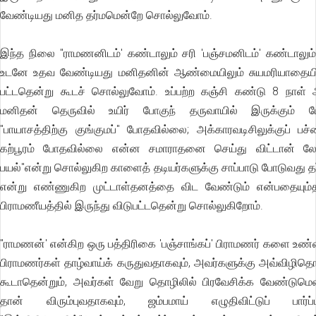
வேண்டியது மனித தர்மமென்றே சொல்லுவோம்.
இந்த நிலை "ராமணனிடம்' கண்டாலும் சரி 'பஞ்சமனிடம்' கண்டாலும்
உடனே உதவ வேண்டியது மனிதனின் ஆண்மையிலும் சுயமரியாதையி
பட்டதென்று கூடச் சொல்லுவோம். உப்பற்ற கஞ்சி கண்டு 8 நாள
மனிதன் தெருவில் உயிர் போகுந் தருவாயில் இருக்கும் ப
"பாயாசத்திற்கு குங்குமப்" போதவில்லை; அக்காரவடிசிலுக்குப் பச்
கற்பூரம் போதவில்லை என்ன சமாராதனை செய்து விட்டான் லோ
பயல்"என்று சொல்லுகிற காளைத் தடியர்களுக்கு சாப்பாடு போடுவது தர
என்று எண்ணுகிற முட்டாள்தனத்தை விட வேண்டும் என்பதையும்
பிராமணீயத்தில் இருந்து விடுபட்டதென்று சொல்லுகிறோம்.
"ராமணன்' என்கிற ஒரு பத்திரிகை 'பஞ்சாங்கப்' பிராமணர் களை உண்
பிராமணர்கள் தாழ்வாய்க் கருதுவதாகவும், அவர்களுக்கு அவ்விழிதொ
கூடாதென்றும், அவர்கள் வேறு தொழிலில் பிரவேசிக்க வேண்டுமெ
தான் விரும்புவதாகவும், ஜம்பமாய் எழுதிவிட்டுப் பார்ப்