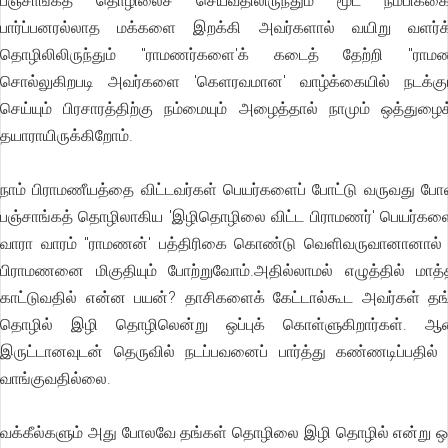
பஞ்சாங்கத் தொழிலைச் செய்வதிலிருந்தும் மூட நம்பிக்கை
பார்ப்பனரல்லாத மக்களை இறக்கி அவர்களால் வயிறு வளர்க்
தொழிலிலிருந்தும் "ராமணர்களை'க் கடைத் தேற்றி "ராம
சொல்லுகிறபடி அவர்களை 'கெளரவமான' வாழ்க்கையில் நடக்கும
செய்யும் பிரசாரத்திற்கு நம்மையும் அழைத்தால் நாமும் ஒத்துழைக
தயாராயிருக்கிறோம்.
நாம் பிராமணீயத்தை விட்டவர்கள் பெயர்களைப் போட்டு வருவது பே
பஞ்சாங்கத் தொழிலாகிய 'இழிதொழிலை விட்ட பிராமணர்' பெயர்களை
வாரா வாரம் "ராமணன்' பத்திரிகை கொண்டு வெளிவருவானானால் 
பிராமணனை மிகுதியும் போற்றுவோம்.அதில்லாமல் எழுத்தில் மாத்த
காட்டுவதில் என்ன பயன்? தாசிகளைக் கேட்டால்கூட அவர்கள் தங
தொழில் இழி தொழிலென்று ஒப்புக் கொள்ளுகிறார்கள். ஆ
இருட்டானவுடன் தெருவில் நடப்பவனைப் பார்த்து கண்ணடிப்பதில் 
வாங்குவதில்லை.
வக்கீல்களும் அது போலவே தங்கள் தொழிலை இழி தொழில் என்று ஒப்