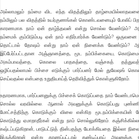
அல்லாமலும் நம்மை விட எந்த விதத்திலும் தாழ்மையில்லாதவனை
நம்மிலும் பல விதத்தில் உயர்குணங்கள் கொண்டவனையும் போலிப் பிற
காரணமாக நாம் ஏன் தாழ்ந்தவன் என்று சொல்ல வேண்டும்? 
நம்மைக் கும்பிடும்படி ஏன் நாம் எதிர்பார்க்க வேண்டும்? ஒருவனை 
தொட்டால் தோஷம் என்று நாம் ஏன் நினைக்க வேண்டும்? 
இப்பேர்ப்பட்டதான அஞ்ஞானத்தை, மூட நம்பிக்கையை, கொடும
அகம்பாவத்தை, கொலை பாதகத்தை, வஞ்சகத் தத்துவத
ஒழிப்பதல்லாமல் பிச்சை எடுக்கும் பார்ப்பனர் மேல் துவேஷங் கொ
செய்வதல்ல என்பதை உறுதியாய்த் தெரிவித்துக் கொள்ளுகிறோம்.
உதாரணமாக, பார்ப்பனனுக்கு பிச்சைக் கொடுப்பதை நாம் வேண்டாமெ
சொல்ல வரவில்லை. ஆனால் அவனுக்குக் கொடுப்பது புண்ணி
மோட்சத்திற்கு கொடுக்கும் விலை என்கிற மூடநம்பிக்கையின் பே
கொடுத்து ஏமாறாதீர்கள் என்று நாம் சொல்லுகிறோம். கஞ்சிக்கில்ல
கஷ்டப்படுகிறான், பாடுபட்டுத் தின்பதற்கு யோக்கியதை இல்லா நிலை
இருக்கிறான் என்று காணப்பட்டால் கண்டிப்பாய் அவனுக்கு