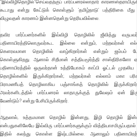
"இவ்விழிதொழில்"செய்வதற்குப் பார்ப்பனரல்லாதார் காரணஸ்தராயிருக
கூடாது என்று கேட்டுக் கொள்ளும் 'தமிழ்நாடு' பத்திரிகை மீது 
விழுவதன் காரணம் இன்னதென்று தெரியவில்லை.
தவிர பார்ப்பனர்களில் இவ்விழி தொழிலில் ஜீவித்து வருபவர
பதினாயிரத்திலொருவர்கூட இல்லை என்றும், மற்றவர்கள் எல்
கெளரவமான தொழிலில் வாழ்கிறார்கள் என்றும் ஜம்பம் பே
கொள்ளுகிறது. ஆனால் சிறீமான் சத்தியமூர்த்தி சாஸ்திரிகளோ 
பதினாயிரத்தில் ஒருவர்தான் உத்தியோகம் காப்பி ஓட்டல் முதலிய
தொழில்களில் இருக்கிறார்கள்; மற்றவர்கள் எல்லாம் மகா பரிச
பிராமணீயத் தொழிலாகிய பஞ்சாங்கத் தொழிலில் இருக்கிறார்
அவர்களிடத்தில் பார்ப்பனரல் லாதாருக்குத் துவேஷம் ஏன் இர
வேண்டும்? என்று பேசியிருக்கிறார்.
ஆதலால், உத்தமமான தொழில் இன்னது, இழி தொழில் இன்
என்பதுகளிலேயே இவ்விரு பார்ப்பனர்களுக்கும் வித்தியாசமிருப்பதால் 
இதில் கலந்து கொள்ள இஷ்டமில்லை. ஆனாலும் பதினாயிரத்