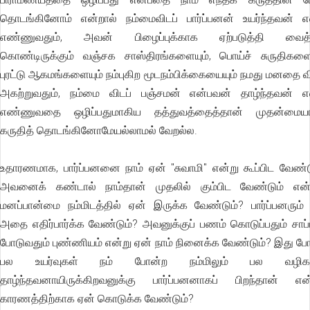
தொடங்கினோம் என்றால் நம்மைவிடப் பார்ப்பனன் உயர்ந்தவன் எ
எண்ணுவதும், அவன் பிழைப்புக்காக ஏற்படுத்தி வைத்த
கொண்டிருக்கும் வஞ்சக சாஸ்திரங்களையும், பொய்ச் சுருதிகளைய
புரட்டு ஆகமங்களையும் நம்புகிற மூடநம்பிக்கையையும் நமது மனதை வி
அகற்றுவதும், நம்மை விடப் பஞ்சமன் என்பவன் தாழ்ந்தவன் எ
எண்ணுவதை ஒழிப்பதுமாகிய தத்துவத்தைத்தான் முதன்மையா
கருதித் தொடங்கினோமேயல்லாமல் வேறல்ல.
உதாரணமாக, பார்ப்பனனை நாம் ஏன் "சுவாமி" என்று கூப்பிட வேண்ட
அவனைக் கண்டால் நாம்தான் முதலில் கும்பிட வேண்டும் என்
மனப்பான்மை நம்மிடத்தில் ஏன் இருக்க வேண்டும்? பார்ப்பனரும்
அதை எதிர்பார்க்க வேண்டும்? அவனுக்குப் பணம் கொடுப்பதும் சாப்
போடுவதும் புண்ணியம் என்று ஏன் நாம் நினைக்க வேண்டும்? இது பே
பல உயர்வுகள் நம் போன்ற நம்மிலும் பல வழிகள
தாழ்ந்தவனாயிருக்கிறவனுக்கு பார்ப்பனனாகப் பிறந்தான் என
காரணத்திற்காக ஏன் கொடுக்க வேண்டும்?