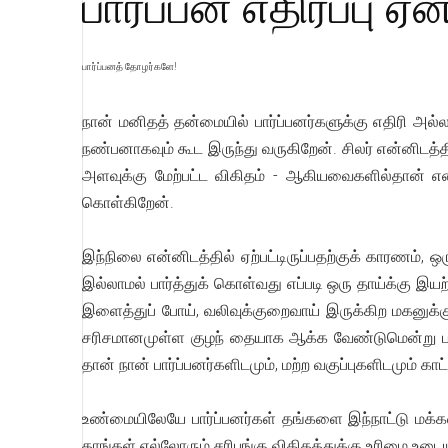
பார்ப்பன எதிர்ப்பு ஏன
பார்ப்பனத் தோழர்களே!
நான் மனிதத் தன்மையில் பார்ப்பனர்களுக்கு எதிரி அல்ல
நண்பனாகவும் கூட இருந்து வருகிறேன். சிலர் என்னிடத்தி
அளவுக்கு மேற்பட்ட விகிதம் - ஆகியவைகளில்தான் எனக்
கொள்கிறேன்.
இந்நிலை என்னிடத்தில் ஏற்பட்டிருப்பதற்குக் காரணம், 
இல்லாமல் பார்த்துக் கொள்வது எப்படி ஒரு தாய்க்கு இ
இளைத்துப் போய், வலிவுக்குறைவாய் இருக்கிற மகன
சரிசமானமுள்ள குழந் தையாக ஆக்க வேண்டுமென்று பா
தான் நான் பார்ப்பனர்களிடமும், மற்ற வகுப்புகளிடமும் கா
உண்மையிலேயே பார்ப்பனர்கள் தங்களை இந்நாட்டு மக்கள் எ
தாங்கள் எல்லோரும் சரிபங்கு விகிதத்துக்கு உரிமை உடைய