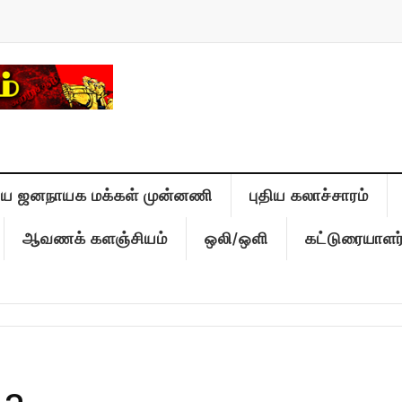
திய ஜனநாயக மக்கள் முன்னணி
புதிய கலாச்சாரம்
ஆவணக் களஞ்சியம்
ஒலி/ஒளி
கட்டுரையாளர