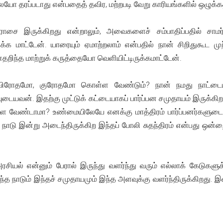
யோ தரப்படாது என்பதைத் தவிர, மற்றபடி வேறு காரியங்களில் ஒழுக்கத
ராசை இருக்கிறது என்றாலும், அவைகளைச் சம்பாதிப்பதில் சாமர
மாட்டேன். யாரையும் ஏமாற்றலாம் என்பதில் நான் சிறிதுகூட முற்
றிந்த மாற்றுக் கருத்தையோ வெளியிட்டிருக்கமாட்டேன்.
ம் விரோதமோ, குரோதமோ கொள்ள வேண்டும்? நான் நமது நாட்டையும்
டையவன். இதற்கு முட்டுக் கட்டையாகப் பார்ப்பன சமுதாயம் இருக்கி
ொள்ள வேண்டாமா? உண்மையிலேயே எனக்கு மாத்திரம் பார்ப்பனர்களுட
் நாடு இன்று அடைந்திருக்கிற இந்தப் போலி சுதந்திரம் என்பது ஒன்றைத
, அரசியல் என்னும் பேரால் இருந்து வளர்ந்து வரும் எல்லாக் கேடுகள
இந்த நாடும் இந்தச் சமுதாயமும் இந்த அளவுக்கு வளர்ந்திருக்கிறது.