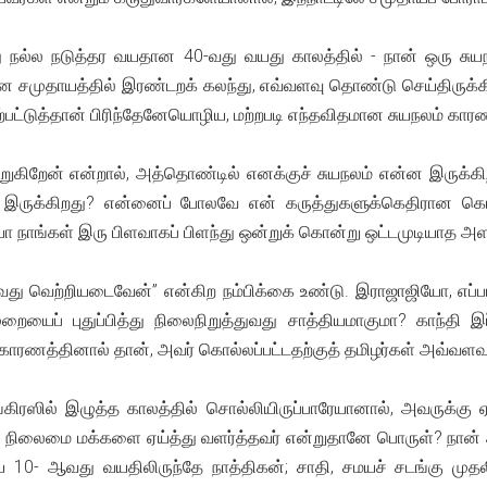
 நல்ல நடுத்தர வயதான 40-வது வயது காலத்தில் - நான் ஒரு சுயநலம
்பன சமுதாயத்தில் இரண்டறக் கலந்து, எவ்வளவு தொண்டு செய்திருக்கிறே
ி ஏற்பட்டுத்தான் பிரிந்தேனேயொழிய, மற்றபடி எந்தவிதமான சுயநலம் கா
ாற்றுகிறேன் என்றால், அத்தொண்டில் எனக்குச் சுயநலம் என்ன இரு
்ன இருக்கிறது? என்னைப் போலவே என் கருத்துகளுக்கெதிரான க
ியோ நாங்கள் இரு பிளவாகப் பிளந்து ஒன்றுக் கொன்று ஒட்டமுடியாத அ
து வெற்றியடைவேன்” என்கிற நம்பிக்கை உண்டு. இராஜாஜியோ, எப்
யைப் புதுப்பித்து நிலைநிறுத்துவது சாத்தியமாகுமா? காந்தி இப்
 காரணத்தினால் தான், அவர் கொல்லப்பட்டதற்குத் தமிழர்கள் அவ்வள
ல் இழுத்த காலத்தில் சொல்லியிருப்பாரேயானால், அவருக்கு ஏற்பட்
நிலைமை மக்களை ஏய்த்து வளர்த்தவர் என்றுதானே பொருள்? நான் 
 10- ஆவது வயதிலிருந்தே நாத்திகன்; சாதி, சமயச் சடங்கு முதலி