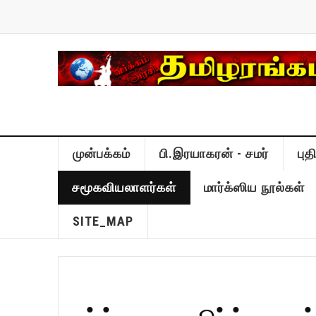
முன்பக்கம்
பி.இரயாகரன் - சமர்
பு
சமூகவியலாளர்கள்
மார்க்ஸிய நூல்கள்
SITE_MAP