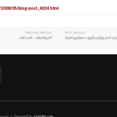
m/2008/05/blog-post_6024.html
PREVIOUS ARTICLE
NEXT ARTICLE
பார்ப்பான் - புரோகிதன்!
பிறவி ஜாதியை ஒழிப்பதற்கு நாம் நா
ல் கொண்டது. Designed by
JoomlArt.com
.