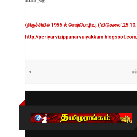
போன்றதே.
(திருச்சியில் 1956-ல் சொற்பொழிவு, (‘விடுதலை’,25.10
http://periyarvizippunarvuiyakkam.blogspot.co
தந