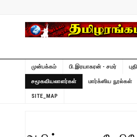
முன்பக்கம்
பி.இரயாகரன் - சமர்
பு
சமூகவியலாளர்கள்
மார்க்ஸிய நூல்கள்
SITE_MAP