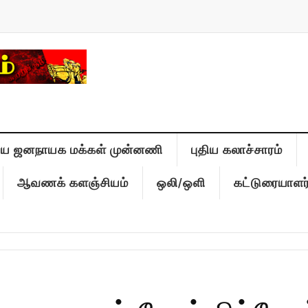
திய ஜனநாயக மக்கள் முன்னணி
புதிய கலாச்சாரம்
ஆவணக் களஞ்சியம்
ஒலி/ஒளி
கட்டுரையாளர