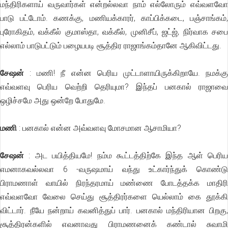
மந்திரிகளாய் வருவார்கள் என்றல்லவா நாம் எல்லோரும் எவ்வளவோ
பாடு பட்டோம். கணக்கு, மணியக்காரர், காப்பிக்கடை, பஞ்சாங்கம்,
புரோகிதம், வக்கீல் குமாஸ்தா, வக்கீல், முனிசீப், ஜட்ஜ், நிர்வாக சபை
எல்லாம் பாடுபட்டும் பழையபடி சூத்திர ராஜாங்கம்தானே ஆகிவிட்டது.
சேஷன்
: மணி! நீ என்ன பெரிய முட்டாளாயிருக்கிறாயே. நமக்கு
எவ்வளவு பெரிய வெற்றி தெரியுமா? இந்தப் பனகால் ராஜாவை
ஒழிச்சமே அது ஒன்றே போதுமே.
மணி
: பனகால் என்ன அவ்வளவு மோசமான ஆசாமியா?
சேஷன்
: அட பயித்தியமே! நம்ம கூட்டத்திற்கே இந்த ஆள் பெரிய
எமனாகவல்லவா 6 -வருஷமாய் வந்து உட்கார்ந்துக் கொண்டு
பிராமணாள் வாயில் நிரந்தரமாய் மண்ணை போடத்தக்க மாதிரி
எவ்வளவோ வேலை செய்து சூத்திரர்களை யெல்லாம் கை தூக்கி
விட்டார். நீயே நன்றாய் கவனித்துப் பார். பனகால் மந்திரியான பிறகு,
சூத்திரன்களில் எவனாவது பிராமணனைக் கண்டால் சுவாமி