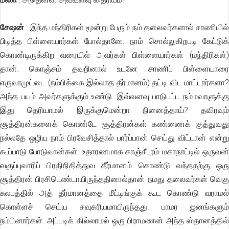
சேஷன்
: இந்த மந்திரிகள் மூன்று பேரும் நம் தலைவர்களால் சாணியில்
பிடித்த பிள்ளையார்கள் போல்தானே. நாம் சொல்லுகிறபடி கேட்டுக்
கொண்டிருக்கிற வரையில் அவர்கள் பிள்ளையார்கள் (மந்திரிகள்)
தான். கொஞ்சம் தவறினால் உடனே சாணிப் பிள்ளையாரை
எருவாமுட்டை (நம்பிக்கை இல்லாத தீர்மானம்) தட்டி விட மாட்டார்களா?
அந்த பயம் அவர்களுக்கும் உண்டு. இவ்வளவு பாடுபட்ட நம்மவாளுக்கு
இது தெரியாமல் இருக்குமென்றா நினைத்தாய்? தவிரவும்
சூத்திரன்களைக் கொண்டே சூத்திரன்கள் கண்ணைக் குத்துவது
நல்லதே ஒழிய நாம் பிரவேசித்தால் பார்ப்பான் செய்து விட்டான் என்று
கூப்பாடு போடுவான்கள். உதாரணமாக காஞ்சீபுரம் மகாநாட்டில் ஒருவன்
வகுப்புவாரிப் பிரதிநிதித்துவ தீர்மானம் கொண்டு வந்ததற்கு ஒரு
சூத்திரன் பிரசிடெண்டாயிருந்ததினால்தான் நமது தலைவர்கள் வெகு
சுலபத்தில் அத் தீர்மானத்தை மீட்டிங்குக் கூட கொண்டு வராமல்
கொள்ளச் செய்ய சவுகரியமாயிருந்தது. பாமர ஜனங்களும்
நம்பினார்கள். அப்படிக் கில்லாமல் ஒரு பிராமணன் அந்த ஸ்தானத்தில்