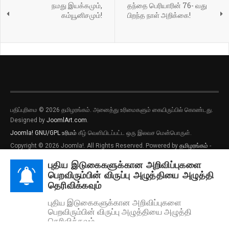
நமது இயக்கமும்,
தந்தை பெரியாரின் 76- வது
கம்யூனிசமும்!
பிறந்த நாள் அறிக்கை!
பதிப்புரிமை © 2026 தமிழரங்கம். அனைத்து உரிமைகளும் கையிருப்பில் கொண்டது.
புதிய இடுகைகளுக்கான அறிவிப்புகளை
Designed by
JoomlArt.com
.
பெறவிரும்பின் விருப்பு அழுத்தியை அழுத்தி
தெரிவிக்கவும்
Joomla!
GNU/GPL உரிமம்
கீழ் வெளியிடப்பட்ட ஒரு இலவச மென்பொருள்.
Copyright © 2026 Joomla!. All Rights Reserved. Powered by
தமிழரங்கம்
-
புதிய இடுகைகளுக்கான அறிவிப்புகளை
Designed by JoomlArt.com.
பெறவிரும்பின் விருப்பு அழுத்தியை அழுத்தி
தெரிவிக்கவும்
Bootstrap
is a front-end framework of Twitter, Inc. Code licensed under
Apache License v2.0
.
Font Awesome
font licensed under
SIL OFL 1.1
.
தற்போது வேண்டாம்
ஆம்
by PushAlert