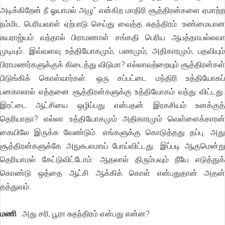
அடிக்கிறேன் நீ ஓயாமல் அழு" என்கிற மாதிரி சூத்திரன்களை ஏமாற்ற
நம்மிட பெரியவாள் ஏற்பாடு செய்து வைத்த சுதந்திரம். உண்மையான
சுயராஜ்யம் வந்தால் பிராமணாள் சங்கதி பெரிய ஆபத்தாயல்லவா
முடியும். இவ்வளவு உத்தியோகமும், பணமும், அதிகாரமும், பதவியும்
பிராமணர்களுக்குக் கிடைத்து விடுமா? எல்லாவற்றையும் சூத்திரன்கள்
பிடுங்கிக் கொள்வார்கள். ஒரு சப்பட்டை மந்திரி உத்தியோகப்
பனகாலால் எத்தனை சூத்திரன்களுக்கு உத்தியோகம் வந்து விட்டது.
இரட்டை ஆட்சியை ஒழிப்பது என்பதன் இரகசியம் உனக்குத்
தெரியாதா? எல்லா உத்தியோகமும் அதிகாரமும் வெள்ளைக்காரன்
கையிலே இருக்க வேண்டும். எங்களுக்கு கொடுத்தது தப்பு. அது
சூத்திரன்களுக்கே அநுகூலமாய் போய்விட்டது. இப்படி ஆகுமென்று
தெரியாமல் கேட்டுவிட்டோம். ஆதலால் திரும்பவும் நீயே எடுத்துக்
கொண்டு ஒத்தை ஆட்சி ஆக்கிக் கொள் என்பதுதான் அதன்
தத்துவம்.
மணி
: அது சரி, பூரா சுதந்திரம் என்பது என்ன?