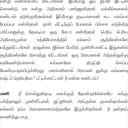
என்று வணக்கமாய் கேட்பார்கள். இப்போது ஓய் ஐயரே இட்டிலி
கொண்டு வா என்று அதிகாரம் பண்ணுகிறான். வக்கீல்களைக்
கண்டால் நடுங்குகிறவர்கள் இப்போது குடியானவன் கூட வாய்யா
போய்யா என்கிறான். தாசி வீட்டிற்குப் போனால் பிச்சை எடுக்கிற
பார்ப்பானுக்கு தேவடியா ஒரு கேடா என்கிறாள். பெரிய பெரிய
அதிகாரமுள்ள உத்தியோகத்தில் எல்லாம் சூத்திரன்களே
வந்துவிட்டார்கள். தாலுக்கா, ஜில்லா போர்டு, முனிசிபாலிட்டி இதுகளில்
சூத்திரன்களே நிறைந்து விட்டார்கள். ஒரு பிராமணன் அந்தஸ்துக்கு
வரவேண்டுமானால் எவ்வளவோ திருப்தி செய்ய
வேண்டியதாயிருக்கிறது. பனகாலினால் பிராமண னுக்கு எவ்வளவு
கஷ்டம் தெரியுமோ? பட்டிக்காட்டான் நீ என்ன கண்டாய்!
மணி
: நீ சொல்லுகிறபடி எனக்குத் தோன்றவில்லையே. எங்கு
பார்த்தாலும் முனிசீப்புகள், ஜட்ஜூகள், அங்குள்ள குமாஸ்தாக்கள்
எல்லாம் நம்ம பிராமணாளாகத்தானே இருக்கிறார்கள். நீ நன்றாய்
கவனித்து பாரு.