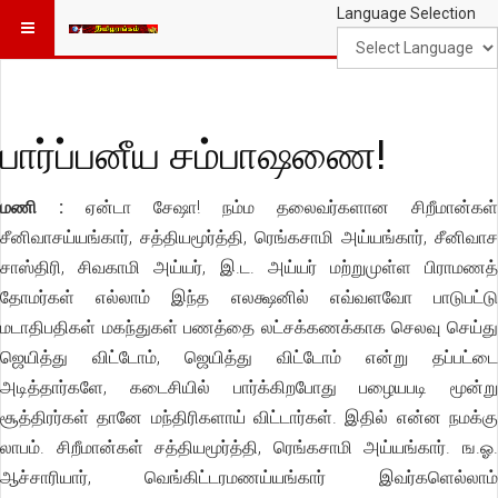
Language Selection
பார்ப்பனீய சம்பாஷணை!
மணி :
ஏன்டா சேஷா! நம்ம தலைவர்களான சிறீமான்கள்
சீனிவாசய்யங்கார், சத்தியமூர்த்தி, ரெங்கசாமி அய்யங்கார், சீனிவாச
சாஸ்திரி, சிவகாமி அய்யர், இ.ட. அய்யர் மற்றுமுள்ள பிராமணத்
தோமர்கள் எல்லாம் இந்த எலக்ஷனில் எவ்வளவோ பாடுபட்டு
மடாதிபதிகள் மகந்துகள் பணத்தை லட்சக்கணக்காக செலவு செய்து
ஜெயித்து விட்டோம், ஜெயித்து விட்டோம் என்று தப்பட்டை
அடித்தார்களே, கடைசியில் பார்க்கிறபோது பழையபடி மூன்று
சூத்திரர்கள் தானே மந்திரிகளாய் விட்டார்கள். இதில் என்ன நமக்கு
லாபம். சிறீமான்கள் சத்தியமூர்த்தி, ரெங்கசாமி அய்யங்கார். ங.ஓ.
ஆச்சாரியார், வெங்கிட்டரமணய்யங்கார் இவர்களெல்லாம்