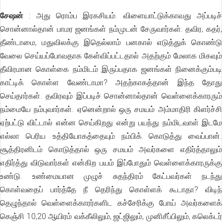
சேஷன்
: அது ரொம்ப இரகசியம். விளையாட்டுக்காவது அப்படிச்
சொன்னால்தான் பாமர ஜனங்கள் நம்முடன் சேருவார்கள். தவிர, கதர்,
தீண்டாமை, மதுவிலக்கு இதெல்லாம் பனகால் எடுத்துக் கொண்டு
வேலை செய்யப்போவதாக கேள்விப்பட்டதால் அதற்கும் மேலாக மிகவும்
தீவிரமான கொள்கை நம்மிடம் இருப்பதாக ஜனங்கள் நினைக்கும்படி
காட்டிக் கொள்ள வேண்டாமா? அதற்காகத்தான் இந்த தோது
செய்தார்கள். தவிரவும் இப்படிச் சொன்னால்தான் வெள்ளைக்காரரும்
நம்மையே நம்புவார்கள். ஏனென்றால் ஒரு சமயம் அம்மாதிரி கிளர்ச்சி
ஏற்பட்டு விட்டால் என்ன செய்கிறது என்று பயந்து நம்மிடவாள் இடமே
எல்லா பெரிய உத்தியோகத்தையும் நம்பிக் கொடுத்து வைப்பான்.
சூத்திரனிடம் கொடுத்தால் ஒரு சமயம் அவர்களை எதிர்த்தாலும்
எதிர்த்து விடுவார்கள் என்கிற பயம் இப்போதும் வெள்ளைக்காரருக்கு
உண்டு. உண்மையான முழுச் சுதந்திரம் கேட்பவர்கள் நடந்து
கொள்வதைப் பார்த்தே நீ தெரிந்து கொள்ளக் கூடாதா? விடிந்
தெழுந்தால் வெள்ளைக்காரர்களிட கச்சேரிக்கு போய் அவர்களைக்
கெஞ்சி 10,20 ஆயிரம் வக்கீலிலும், ஜட்ஜிலும், முனிசீப்பிலும், கலெக்டர்