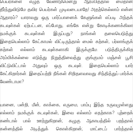
பெயர்களை எழுத வேண்டுமென்று ஆரம்பித்தால் மைதான்
தீர்ந்துவிடுமே தவிர பெயர்கள் முடிவடையாதே! அதற்கெல்லாம் என்ன
ஆதாரம்? யாராவது ஒரு பார்ப்பானைக் கேளுங்கள் எப்படி அந்தக்
கடவுள்கள் ஏற்பட்டன, எப்போது, எங்கே என்று கோடிக்கணக்கிலா
நமக்குக் கடவுள்கள் இருப்பது? நாங்கள் தலையெடுத்து
இதையெல்லாம் கேட்காமல் விட்டிருந்தால் மைல் கற்கள், பர்லாங்குக்
கற்கள் எல்லாம் கடவுள்களாகி இருக்குமே. படுத்திருக்கிற
அம்மிக்கல்லை எடுத்து நிறுத்திவைத்து குங்குமம் மஞ்சள் பூசி
விட்டுவிட்டால் அதுவும் ஒரு கடவுள். இதையெல்லாம் யார்
கேட்கிறார்கள். இதைப்பற்றி நீங்கள் சிறிதளவாவது சிந்தித்துப் பார்க்க
வேண்டாமா?
யானை, பன்றி, மீன், காக்கை, எருமை, பாம்பு இந்த உருவமுள்ளது
எல்லாம் நமக்குக் கடவுள்கள், இவை எல்லாம் எதற்காக? புற்றைக்
கண்டால் பால் ஊற்றுகிறான்; கழுகு ஆகாயத்தில் பறந்தால்
கன்னத்தில் அடித்துக் கொள்கிறான்; மாட்டைப் பார்த்தால்