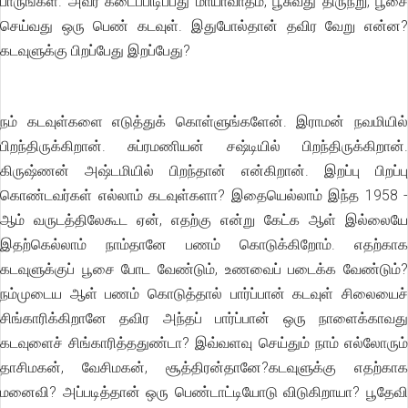
பாருங்கள். அவர் கடைப்பிடிப்பது மாயாவாதம், பூசுவது திருநீறு, பூசை
செய்வது ஒரு பெண் கடவுள். இதுபோல்தான் தவிர வேறு என்ன?
கடவுளுக்கு பிறப்பேது இறப்பேது?
நம் கடவுள்களை எடுத்துக் கொள்ளுங்களேன். இராமன் நவமியில்
பிறந்திருக்கிறான். சுப்ரமணியன் சஷ்டியில் பிறந்திருக்கிறான்.
கிருஷ்ணன் அஷ்டமியில் பிறந்தான் என்கிறான். இறப்பு பிறப்பு
கொண்டவர்கள் எல்லாம் கடவுள்களா? இதையெல்லாம் இந்த 1958 -
ஆம் வருடத்திலேகூட ஏன், எதற்கு என்று கேட்க ஆள் இல்லையே
இதற்கெல்லாம் நாம்தானே பணம் கொடுக்கிறோம். எதற்காக
கடவுளுக்குப் பூசை போட வேண்டும், உணவைப் படைக்க வேண்டும்?
நம்முடைய ஆள் பணம் கொடுத்தால் பார்ப்பான் கடவுள் சிலையைச்
சிங்காரிக்கிறானே தவிர அந்தப் பார்ப்பான் ஒரு நாளைக்காவது
கடவுளைச் சிங்காரித்ததுண்டா? இவ்வளவு செய்தும் நாம் எல்லோரும்
தாசிமகன், வேசிமகன், சூத்திரன்தானே?கடவுளுக்கு எதற்காக
மனைவி? அப்படித்தான் ஒரு பெண்டாட்டியோடு விடுகிறாயா? பூதேவி