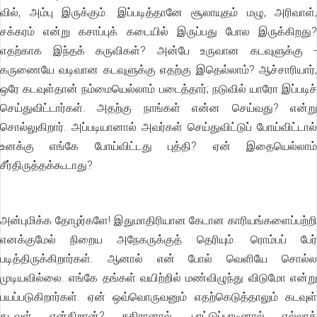
வில், அம்பு இருக்கும். இப்படித்தானே சூலாயுதம் மழு, அரிவாள்,
சக்கரம் என்று கசாப்புக் கடையில் இருப்பது போல இருக்கிறது?
எதற்காக இந்தக் கருவிகள்? அன்பே உருவான கடவுளுக்கு -
கருணையே வடிவான கடவுளுக்கு எதற்கு இதெல்லாம்? ஆச்சாரியார்,
ஒரே கடவுள்தான் நம்மையெல்லாம் படைத்தார்; நடுவில் யாரோ இப்படிச்
செய்துவிட்டார்கள். அதற்கு நாங்கள் என்ன செய்வது? என்று
சொல்லுகிறார். அப்படியானால் அவர்கள் செய்துவிட்டுப் போய்விட்டால்
உனக்கு எங்கே போய்விட்டது புத்தி? ஏன் இதையெல்லாம்
சீர்திருத்தக்கூடாது?
அன்புமிக்க தோழர்களே! இதுமாதிரியான கேடான காரியங்களைப்பற்றி
எனக்குமேல் நிறைய அநேகருக்குத் தெரியும். ரொம்பப் பேர்
படித்திருக்கிறார்கள். ஆனால் என் போல் வெளியே சொல்ல
முடியவில்லை. எங்கே தங்கள் வயிற்றில் மண்விழுந்து விடுமோ என்று
பயப்படுகிறார்கள். ஏன் ஒவ்வொருவனும் எதற்கெடுத்தாலும் கடவுள்
கடவுள் என்கிறான்? சதிரானால், பாட்டுப்பாடினால் எல்லாக்