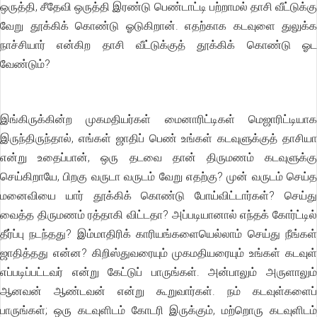
ஒருத்தி, சீதேவி ஒருத்தி இரண்டு பெண்டாட்டி பற்றாமல் தாசி வீட்டுக்கு
வேறு தூக்கிக் கொண்டு ஓடுகிறான். எதற்காக கடவுளை துலுக்க
நாச்சியார் என்கிற தாசி வீட்டுக்குத் தூக்கிக் கொண்டு ஓட
வேண்டும்?
இங்கிருக்கின்ற முகமதியர்கள் மைனாரிட்டிகள் மெஜாரிட்டியாக
இருந்திருந்தால், எங்கள் ஜாதிப் பெண் உங்கள் கடவுளுக்குத் தாசியா
என்று உதைப்பான், ஒரு தடவை தான் திருமணம் கடவுளுக்கு
செய்கிறாயே, பிறகு வருடா வருடம் வேறு எதற்கு? முன் வருடம் செய்த
மனைவியை யார் தூக்கிக் கொண்டு போய்விட்டார்கள்? செய்து
வைத்த திருமணம் ரத்தாகி விட்டதா? அப்படியானால் எந்தக் கோர்ட்டில்
தீர்ப்பு நடந்தது? இம்மாதிரிக் காரியங்களையெல்லாம் செய்து நீங்கள்
ஜாதித்தது என்ன? கிறிஸ்துவரையும் முகமதியரையும் உங்கள் கடவுள்
எப்படிப்பட்டவர் என்று கேட்டுப் பாருங்கள். அன்பாலும் அருளாலும்
ஆனவன் ஆண்டவன் என்று கூறுவார்கள். நம் கடவுள்களைப்
பாருங்கள்; ஒரு கடவுளிடம் கோடரி இருக்கும், மற்றொரு கடவுளிடம்