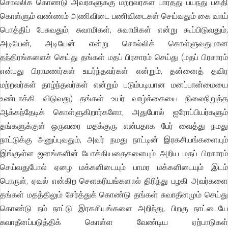
சொல்லிக் கொண்டு அவர்களுக்கு மற்றவர்கள் பார்த்து பயந்து பக்தி
கொள்ளும் வண்ணம் அணிவிடை பணிவிடைகள் செய்வதும் கை வாய்
பொத்திப் பேசுவதும், சுவாமிகள், சுவாமிகள் என்று கூப்பிடுவதும்,
அடியேன், அடியேன் என்று சொல்லிக் கொள்ளுவதுமான
தந்திரங்களைச் செய்து தங்கள் மதப் பிரசாரம் செய்து (மதப் பிரசாரம்
என்பது பிராமணர்கள் உயர்ந்தவர்கள் என்றும், தன்னைத் தவிர
மற்றவர்கள் தாழ்ந்தவர்கள் என்றும் படும்படியான மனப்பான்மையை
உண்டாக்கி விடுவது) தங்கள் உயர் வாழ்க்கையை நிலைநிறுத்த
ஆக்கந்தேடிக் கொள்ளுகிறார்களோ, அதுபோல் ஐரோப்பியர்களும்
தங்களுக்குள் ஒருவரை மதக்குரு என்பதாக பேர் வைத்து நமது
நாட்டுக்கு அனுப்புவதும், அவர் நமது நாட்டின் இரகசியங்களையும்
இங்குள்ள ஜனங்களின் யோக்கியதைகளையும் அறிய மதப் பிரசாரம்
செய்வதுபோல் ஏழை மக்களிடையும் பாமர மக்களிடையும் இடம்
பொருள், ஏவல் என்கிற செளகரியங்களால் திரிந்து பழகி அவர்களை
தங்கள் மதத்திலும் சேர்த்துக் கொண்டு தங்கள் சுவாதீனமும் செய்து
கொண்டு நம் நாட்டு இரகசியங்களை அறிந்து, பிறகு நாட்டையே
சுவாதீனப்படுத்திக் கொள்ள வேண்டிய ஏற்பாடுகள்