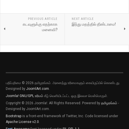
PREVIOUS ARTICLE
NEXT ARTICLE
கடவுளுக்கு எதற்காக
இந்து மதத்தில் தீண்டாமை!
மனைவி?
பதிப்புரிமை © 2026 தமிழரங்கம். அனைத்து உரிமைகளும் கையிருப்பில் கொண்டது.
Designed by
JoomlArt.com
.
Joomla!
GNU/GPL உரிமம்
கீழ் வெளியிடப்பட்ட ஒரு இலவச மென்பொருள்.
Copyright © 2026 Joomla!. All Rights Reserved. Powered by
தமிழரங்கம்
-
புதிய இடுகைகளுக்கான அறிவிப்புகளை
Designed by JoomlArt.com.
பெறவிரும்பின் விருப்பு அழுத்தியை அழுத்தி
Bootstrap
is a front-end framework of Twitter, Inc. Code licensed under
தெரிவிக்கவும்
Apache License v2.0
.