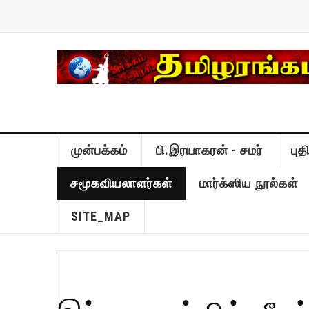
முன்பக்கம்
பி.இரயாகரன் - சமர்
பு
சமூகவியலாளர்கள்
மார்க்ஸிய நூல்கள்
SITE_MAP