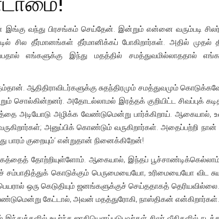
ண்டாமை!
இங்கு வந்து பிரசங்கம் செய்தேன். இன்றும் என்னை வரும்படி சிலர
ில் சில தீர்மானங்கள் தீர்மானிக்கப் போகிறார்கள். அதில் முதல
்பதால் எங்களுக்கு இந்து மதத்தில் சமத்துவமில்லாததால் எங்க
ம்தான். ஆதிதிராவிடர்களுக்கு சுதந்திரமும் சமத்துவமும் கொடுக்கவே
றும் சொல்கின்றனர். அதோடல்லாமல் இரத்தக் குறியிட்ட சிவப்புக் கட
 மதத்தை அடியோடு அழிக்க வேண்டுமென்று பார்க்கிறாய். ஆகையால், 
ும் வருகிறார்கள்; அனுப்பிக் கொண்டும் வருகிறார்கள். அதைப்பற்றி நா
து பாரம் குறையும்’ என்றுதான் நினைக்கிறேன்!
த்தைத் தோற்றியுள்ளோம். ஆகையால், இந்தப் பூச்சாண்டிக்கெல்லாம் 
் சம்பாதித்துக் கொடுக்கும் பெருமையையோ, உரிமையையோ விட சுயம
ெயரால் ஒரு கெடுதியும் ஜனங்களுக்குச் செய்ததாகத் தெரியவில்லை. ஜா
ண்டுமென்று கேட்டால், அவன் மதத்துரோகி, நாஸ்திகன் என்கிறார்கள்
இந்துக்களில் உயர்ந்த ஜாதியெனப்படுபவர்கள் சிலர் வீதிகளில் நட