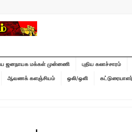
திய ஜனநாயக மக்கள் முன்னணி
புதிய கலாச்சாரம்
ஆவணக் களஞ்சியம்
ஒலி/ஒளி
கட்டுரையாளர