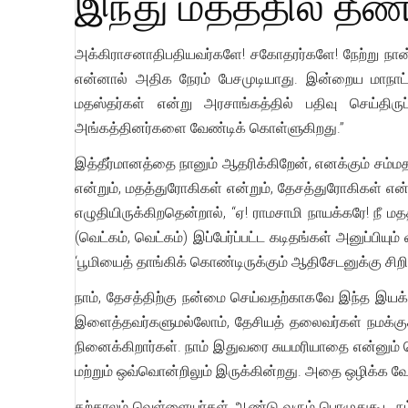
இந்து மதத்தில் தீ
அக்கிராசனாதிபதியவர்களே! சகோதரர்களே! நேற்று நான் 
என்னால் அதிக நேரம் பேசமுடியாது. இன்றைய மாநாட்ட
மதஸ்தர்கள் என்று அரசாங்கத்தில் பதிவு செய்திருப
அங்கத்தினர்களை வேண்டிக் கொள்ளுகிறது.”
இத்தீர்மானத்தை நானும் ஆதரிக்கிறேன், எனக்கும் சம்மத
என்றும், மதத்துரோகிகள் என்றும், தேசத்துரோகிகள் என்
எழுதியிருக்கிறதென்றால், “ஏ! ராமசாமி நாயக்கரே! நீ
(வெட்கம், வெட்கம்) இப்பேர்ப்பட்ட கடிதங்கள் அனுப்பிய
‘பூமியைத் தாங்கிக் கொண்டிருக்கும் ஆதிசேடனுக்கு சிறி
நாம், தேசத்திற்கு நன்மை செய்வதற்காகவே இந்த இயக்க
இளைத்தவர்களுமல்லோம், தேசியத் தலைவர்கள் நமக்குச
நினைக்கிறார்கள். நாம் இதுவரை சுயமரியாதை என்னும் ப
மற்றும் ஒவ்வொன்றிலும் இருக்கின்றது. அதை ஒழிக்க வே
தற்காலம் வெள்ளையர்கள் ஆண்டு வரும் பொழுதுகூட நம் 