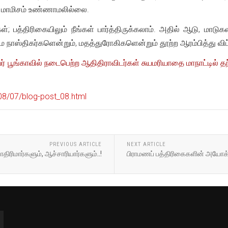
ு, மாமிசம் உண்ணாமலில்லை.
; பத்திரிகையிலும் நீங்கள் பார்த்திருக்கலாம். அதில் ஆடு, மாடுகளி
 நாஸ்திகர்களென்றும், மதத்துரோகிகளென்றும் தூற்ற ஆரம்பித்து விட்
ர் பூங்காவில் நடைபெற்ற ஆதிதிராவிடர்கள் சுயமரியாதை மாநாட்டில் த
08/07/blog-post_08.html
PREVIOUS ARTICLE
NEXT ARTICLE
ாதிரிமார்களும், ஆச்சாரியார்களும்..!
பிராமணப் பத்திரிகைகளின் அயோக