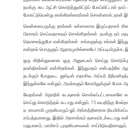
நமக்கு சுய ஆட்சி கொடுத்துவிட்டுப் போய்விட்டால் 
போகட்டுமென்று காங்கிரஸ்காரர்கள் சொன்னால், நான் இ
வெள்ளையருக்கு நாங்கள் உள்ளாளாக இருப்பதாகச் சிலர
பிரசாரம் செய்வதாகவும் சொல்கிறார்கள். நமக்கு நம் ம
தொலைந்துபோ என்கிறார்கள். எங்களுக்கு உங்கள் இந்து
என்றால் பொருளும் ஆதாரமுமில்லையே! அப்படியிருக்க, இ
ஒரு கிறிஸ்துவனை ஒரு அனுகூலம் செய்து கொடுக்க
நாஸ்திகர்கள் என்கிறார்கள். இந்துமதம் என்பதற்கே 
நடக்கும் போதுகூட ஜஸ்டிஸ் சதாசிவ அய்யர் நீதிமன்றத்
இந்துக்களே என்றும், அவர்களும் கோயிலுக்குள் போக அனும
வேதங்கள் அநாநிக் கடவுளால் சொல்லப்பட்டவைகளே என்
செய்து கொடுத்தல் கூடாது என்றும், 15 வயதிற்கு மேல்தான
ஏ. ராமசாமி முதலியாரும் ஓர் அங்கத்தினராக நியமிக்கப்பட்
சம்பந்தமானது; இதில் அரசாங்கம் தலையிடக்கூடாது என்ற
மதுபானம், மாமிசம் முதலியவைகள் சாப்பிடுவதினாலும், 