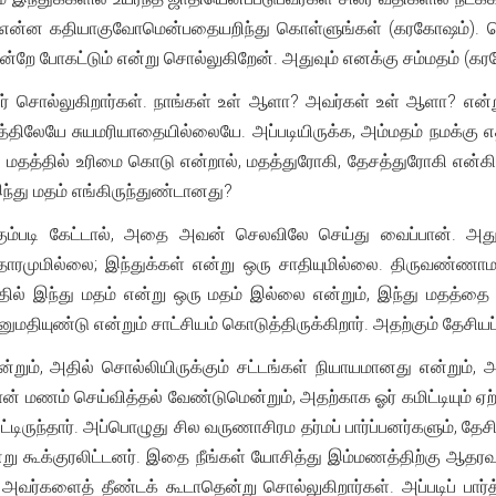
நாம் என்ன கதியாகுவோமென்பதையறிந்து கொள்ளுங்கள் (கரகோஷம்). வ
ன்றே போகட்டும் என்று சொல்லுகிறேன். அதுவும் எனக்கு சம்மதம் (க
் சொல்லுகிறார்கள். நாங்கள் உள் ஆளா? அவர்கள் உள் ஆளா? என்று
தத்திலேயே சுயமரியாதையில்லையே. அப்படியிருக்க, அம்மதம் நமக்கு 
 மதத்தில் உரிமை கொடு என்றால், மதத்துரோகி, தேசத்துரோகி என்கி
ந்து மதம் எங்கிருந்துண்டானது?
ும்படி கேட்டால், அதை அவன் செலவிலே செய்து வைப்பான். அத
ஆதாரமுமில்லை; இந்துக்கள் என்று ஒரு சாதியுமில்லை. திருவண்ணா
தில் இந்து மதம் என்று ஒரு மதம் இல்லை என்றும், இந்து மதத்தை நம
தியுண்டு என்றும் சாட்சியம் கொடுத்திருக்கிறார். அதற்கும் தேசியப்
றும், அதில் சொல்லியிருக்கும் சட்டங்கள் நியாயமானது என்றும்
் மணம் செய்வித்தல் வேண்டுமென்றும், அதற்காக ஓர் கமிட்டியும் ஏற்ப
டிருந்தார். அப்பொழுது சில வருணாசிரம தர்மப் பார்ப்பனர்களும், தேசி
ு கூக்குரலிட்டனர். இதை நீங்கள் யோசித்து இம்மணத்திற்கு ஆதரவள
அவர்களைத் தீண்டக் கூடாதென்று சொல்லுகிறார்கள். அப்படிப் பார்