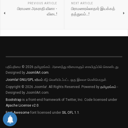
PREVIOUS ARTICLE
NEXT ARTICLE
பிராமண அகராதி வினா -
பிராமணரல்லாதார் இயக்கத்
விடை!
தத்துவம்...!
பதிப்புரிமை © 2026 தமிழரங்கம். அனைத்து உரிமைகளும் கையிருப்பில் கொண்டது.
Designed by
JoomlArt.com
.
Joomla!
GNU/GPL உரிமம்
கீழ் வெளியிடப்பட்ட ஒரு இலவச மென்பொருள்.
Copyright © 2026 Joomla!. All Rights Reserved. Powered by
தமிழரங்கம்
-
Designed by JoomlArt.com.
Bootstrap
is a front-end framework of Twitter, Inc. Code licensed under
Apache License v2.0
.
Font Awesome
font licensed under
SIL OFL 1.1
.