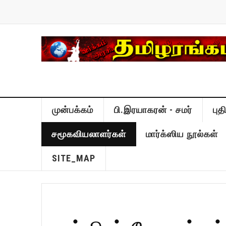
முன்பக்கம்
பி.இரயாகரன் - சமர்
பு
சமூகவியலாளர்கள்
மார்க்ஸிய நூல்கள்
SITE_MAP