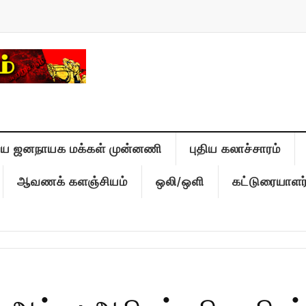
திய ஜனநாயக மக்கள் முன்னணி
புதிய கலாச்சாரம்
ஆவணக் களஞ்சியம்
ஒலி/ஒளி
கட்டுரையாளர