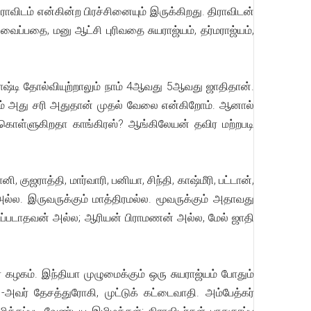
ராவிடம் என்கின்ற பிரச்சினையும் இருக்கிறது. திராவிடன்
ப்பதை, மனு ஆட்சி புரிவதை சுயராஜ்யம், தர்மராஜ்யம்,
ோஷ்டி தோல்வியுற்றாலும் நாம் 4ஆவது 5ஆவது ஜாதிதான்.
், ஆம் அது சரி அதுதான் முதல் வேலை என்கிறோம். ஆனால்
க் கொள்ளுகிறதா காங்கிரஸ்? ஆங்கிலேயன் தவிர மற்றபடி
னி, குஜராத்தி, மார்வாரி, பனியா, சிந்தி, காஷ்மீரி, பட்டான்,
ல்ல. இருவருக்கும் மாத்திரமல்ல. மூவருக்கும் அதாவது
டப்படாதவன் அல்ல; ஆரியன் பிராமணன் அல்ல, மேல் ஜாதி
 கழகம். இந்தியா முழுமைக்கும் ஒரு சுயராஜ்யம் போதும்
 -அவர் தேசத்துரோகி, முட்டுக் கட்டைவாதி. அம்பேத்கர்