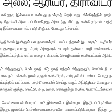
் அல்ல; ஆரியர், திராவிட
போகிறதா, இல்லையா என்பது நமக்குத் தெரியாது. சீக்கிரத்தில் நா
தோல்வி அடையப் போகிறது; அடைந்து விட்டது என்கிறார்கள் -பத்திர
 இல்லையானால், நாடு சீரழியப் போவது நிச்சயம்.
ஆதிக்கம் இன்னும் பல நாளைக்குப் பலப்படத்தான் இடமாகும். ஆரியர்க
ும் குறைவு வராது. அவர் அவதாரக் கடவுள் தன்மை மாறி உண்மைக் 
ும் இக்கூட்டத்தில் உள்ள ஏழை, எளியவர், தொழிலாளர் கூலியாட்கள் ஆகி
 சிந்துதலும், மேல் ஜாதி, கீழ் ஜாதி ரத்தம் சிந்துதலும், சோம்பேறி 
ாலமாக நம் மக்கள், நான் முதல் காங்கிரஸ், கம்யூனிஸ்ட் உள்பட பொது 
ப்பத்தில் பார்ப்பனப் பத்திரிகையில் செய்து வரும் அட்டூழியம் கொஞ்ச
கொருவர் குத்து, வெட்டு, அடி, உதை, கொளுத்து ஆகிய போராட்டங்களைய
வெள்ளையன் போராட்டமா? இல்லையே. இன்றைய இந்தியப் பிரச்சினை, ச
து, முஸ்லிம் பிரச்சினையாகத்தானே காணப்படுகின்றன. இந்து முஸ்ல