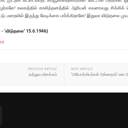
 முட்டுக் கட்டைவாதி; கம்யூனிஸ்டுகாரர்கள் கேட்டால் அவர்கள் ஒழி
ோழர்களே! கலகத்தில் காலித்தனத்தில் ஆரியன் எவனாவது சிக்கிக்
்டு, மறைவில் இருந்து வேடிக்கை பார்க்கிறானே! இதுவா விடுதலை முய
 - 'விடுதலை' 15.6.1946)
ml
PREVIOUS ARTICLE
NEXT ARTICLE
தத்துவ விளக்கம்
‘அயோக்கியர்கள் அல்லாதார்' என அ