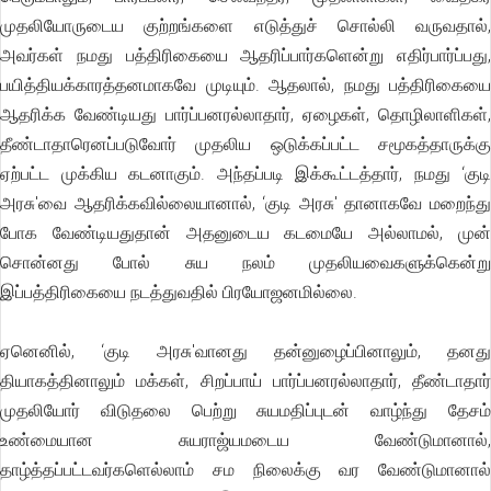
முதலியோருடைய குற்றங்களை எடுத்துச் சொல்லி வருவதால்,
அவர்கள் நமது பத்திரிகையை ஆதரிப்பார்களென்று எதிர்பார்ப்பது,
பயித்தியக்காரத்தனமாகவே முடியும். ஆதலால், நமது பத்திரிகையை
ஆதரிக்க வேண்டியது பார்ப்பனரல்லாதார், ஏழைகள், தொழிலாளிகள்,
தீண்டாதாரெனப்படுவோர் முதலிய ஒடுக்கப்பட்ட சமூகத்தாருக்கு
ஏற்பட்ட முக்கிய கடனாகும். அந்தப்படி இக்கூட்டத்தார், நமது ‘குடி
அரசு'வை ஆதரிக்கவில்லையானால், ‘குடி அரசு' தானாகவே மறைந்து
போக வேண்டியதுதான் அதனுடைய கடமையே அல்லாமல், முன்
சொன்னது போல் சுய நலம் முதலியவைகளுக்கென்று
இப்பத்திரிகையை நடத்துவதில் பிரயோஜனமில்லை.
ஏனெனில், ‘குடி அரசு'வானது தன்னுழைப்பினாலும், தனது
தியாகத்தினாலும் மக்கள், சிறப்பாய் பார்ப்பனரல்லாதார், தீண்டாதார்
முதலியோர் விடுதலை பெற்று சுயமதிப்புடன் வாழ்ந்து தேசம்
உண்மையான சுயராஜ்யமடைய வேண்டுமானால்,
தாழ்த்தப்பட்டவர்களெல்லாம் சம நிலைக்கு வர வேண்டுமானால்