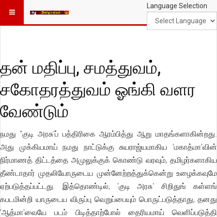
Language Selection
தன் மதிப்பு, சமத்துவம்,
சகோதரத்துவம் ஓங்கி வளர
வேண்டும்
நமது "குடி அரசு'ப் பத்திரிகை ஆரம்பித்து ஆறு மாதங்களாகின்றது.
அது முக்கியமாய் நமது நாட்டுக்கு சுயராஜ்யமாகிய ‘மகாத்மா'வின்
நிர்மாணத் திட்டத்தை அமுலுக்குக் கொண்டு வரவும், தமிழர்களாகிய
தீண்டாதார் முதலியோருடைய முன்னேற்றத்துக்கென்று உழைக்கவுமே
ஏற்படுத்தப்பட்டது. இத்தொண்டில், ‘குடி அரசு' சிறிதுங் கள்ளங்
கபடமின்றி யாருடைய விருப்பு வெறுப்பையும் பொருட்படுத்தாது, தனது
‘ஆத்மா'வையே படம் பிடித்தாற்போல் தைரியமாய் வெளிப்படுத்தி