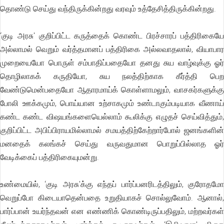
தொண்டு செய்து வந்திருக்கின்றது வரவும் உத்தேசித்திருக்கின்றது.
‘குடி அரசு' குறிப்பிட்ட கருத்தைக் கொண்ட பிரச்சாரப் பத்திரிகையே
அல்லாமல் வெறும் வர்த்தமானப் பத்திரிகை அல்லவாதலால், வியாபார
முறையையோ பொருள் சம்பாதிப்பதையோ தனது சுய வாழ்வுக்கு ஓர்
தொழிலாகக் கருதியோ, சுய நலத்திற்காக கீர்த்தி பெற
வேண்டுமென்பதையோ ஆதாரமாய்க் கொள்ளாமலும், வாசகர்களுக்கு
போலி ஊக்கமும், பொய்யான உற்சாகமும் உண்டாகும்படியாக வீணாய்
கண்ட கண்ட விஷயங்களையெல்லாம் கூலிக்கு எழுதச் செய்வித்தும்,
குறிப்பிட்ட அபிப்பிராயமில்லாமல் சமயத்திற்கேற்றார்போல் ஜனங்களின்
மனதைக் கலங்கச் செய்து வருவதுமான பொறுப்பில்லாத ஓர்
வேடிக்கைப் பத்திரிகையுமன்று.
உண்மையில், ‘குடி அரசு'க்கு எந்தப் பார்ப்பனரிடத்திலும், குரோதமோ
வெறுப்போ கிடையாதென்பதை உறுதியாகச் சொல்லுவோம். ஆனால்,
பார்ப்பான் உயர்ந்தவன் என எண்ணிக் கொண்டிருப்பதிலும், மற்றவர்கள்