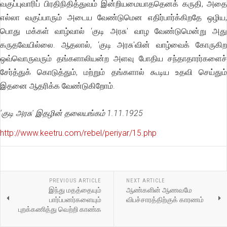
வகுப்புவாரிப் பிரதிநிதித்துவம் இன்றியமையாததெனக் கருதி, அதை
எல்லா வகுப்பாரும் அடைய வேண்டுமென எதிர்பார்க்கிறதே ஒழிய,
பொது மக்கள் வாழ்வால் ‘குடி அரசு' வாழ வேண்டுமென்று அது
கருதவேயில்லை. ஆதலால், ‘குடி அரசு'வின் வாழ்வைக் கோருகிற
ஒவ்வொருவரும் தங்களாலியன்ற அளவு போதிய சந்தாதாரர்களைச்
சேர்த்துக் கொடுத்தும், மற்றும் தங்களால் கூடிய உதவி செய்தும்
இதனை ஆதரிக்க வேண்டுகிறோம்.
‘குடி அரசு' இதழின் தலையங்கம் 1.11.1925
http://www.keetru.com/rebel/periyar/15.php
PREVIOUS ARTICLE
NEXT ARTICLE
இந்து மதத்தையும்
ஆண்களின் ஆணவமே
பார்ப்பனர்களையும்
விபச்சாரத்திற்குக் காரணம்
புறக்கணித்து வெற்றி காண்க