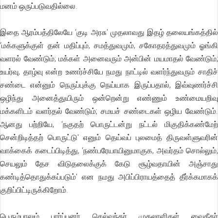
மனம் ஒருப்படுவதில்லை.
இதை ஆரம்பத்திலேயே ‘குடி அரசு' முதலாவது இதழ் தலையங்கத்தில்
‘மக்களுக்குள் தன் மதிப்பும், சமத்துவமும், சகோதரத்துவமும் ஓங்கி
வளரல் வேண்டும்; மக்கள் அனைவரும் அன்பின் மயமாதல் வேண்டும்;
உயர்வு, தாழ்வு என்ற உணர்ச்சியே நமது நாட்டில் வளர்ந்துவரும் சாதிச்
சண்டை என்னும் நெருப்புக்கு நெய்யாக இருப்பதால், இவ்வுணர்ச்சி
ஒழிந்து அனைத்துயிரும் ஒன்றென்று எண்ணும் உண்மையறிவு
மக்களிடம் வளர்தல் வேண்டும்; சமயச் சண்டைகள் ஒழிய வேண்டும்.
ஆனது பற்றியே, ‘நகுதற் பொருட்டன்று நட்டல் மிகுதிக்கண்மேற்
சென்றிடித்தற் பொருட்டு' எனும் தெய்வப் புலமைத் திருவள்ளுவரின்
வாக்கைக் கடைப்பிடித்து, ‘நண்பரேயாயினுமாகுக, அவர்தம் சொல்லும்,
செயலும் தேச விடுதலைக்குக் கேடு சூழ்வதாயின் அஞ்சாது
கண்டித்தொதுக்கப்படும்' என நமது அபிப்பிராயத்தைத் தீர்க்கமாகக்
குறிப்பிட்டிருக்கிறோம்.
பெரும்பாலும், பார்ப்பனர், செல்வந்தர், முதலாளிகள், வைதீகர்