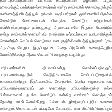
தீண்டத்தகாதவர்கள், பார்க்கக் கூடாதவர்கள், ‘இழிவான' மிருக
உரிமைக்கும் பாத்திரமில்லாதவர்கள் என்று எண்ணிக் கொண்டிருக்கும்
எண்ணத்தினிடத்திலும், தங்கள் வகுப்பார்தான் முன்னணியிலிருக்க
வேண்டும்; மேன்மையுடன் பிழைக்க வேண்டும்; மற்றவர்கள்
என்றென்றைக்கும் தங்களுக்கு அடிமையாகவே இருக்க வேண்டும்
என்று எண்ணிக் கொண்டும், அதற்காக மற்றவர்களை உபயோகித்துக்
கொண்டும் செய்யும் கொடுமையான சூழ்ச்சிகளிடத்திலுந்தான், ‘குடி
அரசு'க்கு வெறுப்பு இருப்பதுடன், அதை அடியோடே களைந்தெறிய
வேண்டுமென்று ஆவல் கொண்டு உழைத்து வருகிறது.
பார்ப்பனர்களின் தியாகமென்று சொல்லப்படுவதும்,
பார்ப்பனரல்லாதாரின் கெடுதிக்காகவே செய்யப்படுவதாய்க்
காணப்படுகிறது. இந்நிலையில், தேசத்தின் பெரிய சமூகத்தாரான,
பார்ப்பனரல்லாதாரைப் பலி கொடுத்து பார்ப்பனர்களுக்கு நல்ல
பிள்ளைகளாய் நடக்க வேண்டும் என்கிற எண்ணம் கொஞ்சமும்
தோன்ற மாட்டேனென்கிறது. அல்லாமல், இவற்றைப் பற்றிய கவலை
எடுத்துக் கொள்ளாமல் எப்படியோ போகட்டும் என விட்டுவிடுவதற்கும்