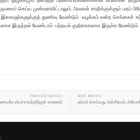
அழகும், ஒழுக்கமும் நிறைந்த பதினாயிரக்கணக்கான பெண்கள் திர
திருமணம் செய்ய முன்வராவிட்டாலும், அவரவர் சாதிக்குள்ளும் மதப் பி
ைஞர்களுக்குத் துணிவு வேண்டும். வழக்கம் என்ற செக்கைச் சுற்றி
ுகளாக இருத்தல் வேண்டாம். பந்தயக் குதிரைகளாக இருக்க வேண்டும்.
PREVIOUS ARTICLE
NEXT ARTICLE
மே விபச்சாரத்திற்குக் காரணம்
தர்மம் செய்வது அக்கிரமம்; அயோ