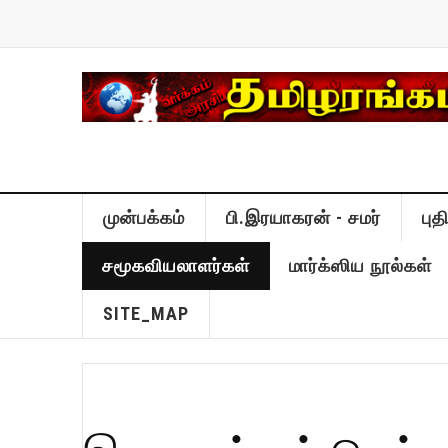
முன்பக்கம்
பி.இரயாகரன் - சமர்
பு
சமூகவியலாளர்கள்
மார்க்ஸிய நூல்கள்
SITE_MAP