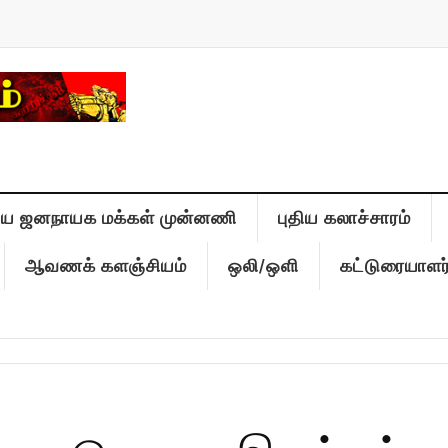
திய ஜனநாயக மக்கள் முன்னணி
புதிய கலாச்சாரம்
ஆவணக் களஞ்சியம்
ஒலி/ஒளி
கட்டுரையாளர