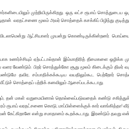
ப்பனர்களிடையிலும் முற்றியிருக்கிறது. ஒரு லட்ச ரூபாய் சொத்துடைய 
ான். வரதட்சணை மூலம் அவர் சொத்தைக் கசக்கிப் பிழிந்து குடித்து வி
டலாமென்று ஆட்சியாளர் முயன்று கொண்டிருக்கின்றனர். பொய்யையும
ாக உணர்ச்சியும் ஏற்பட்டால்தான் இம்மாதிரித் தீமைகளை ஒழிக்க முட
ளர வேண்டும். பிறர் சொத்துக்கோ சூது மூலம் கிடைக்கும் திடீர் 
்டுமே தவிர, சம்பாதிக்கக்கூடிய வயதிலும்கூட பெற்றோர் சொத்த
ட்டுச் சொத்தைப் பற்றிக் கனவிலும் ஆசைப்படக்கூடாது.
ும், தன் மகள் வறுமையினால் தொல்லைப்படுவதைக் கண்டு சகித்துக்
ூபாய் வரதட்சணை கொடு; மாப்பிள்ளைக்குக் கார் வாங்கித்தா! வீடு 
ன் கேட்கிறானே என்று சமாதானம் கூறக்கூடாது. இரண்டும் தவறு என்