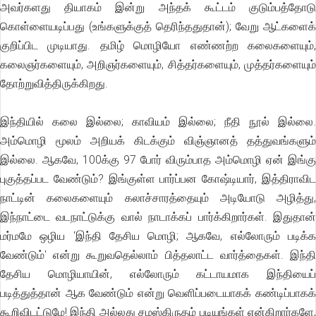
அவர்களது தியாகம் இன்று அந்தக் கூட்டம் குடும்பத்தோடு
கொள்ளையடிப்பது (உங்களுக்குத் தெரிந்ததுதான்); வேறு ஆட்களைக்
குறிப்பிட முடியாது. தமிழ் மொழியோ எண்ணற்ற கலைகளையும்,
கலைஞர்களையும், அறிஞர்களையும், சித்தர்களையும், முத்தர்களையும்
தோற்றுவித்திருக்கிறது.
இந்தியில் கலை இல்லை; காவியம் இல்லை; நீதி நூல் இல்லை.
அம்மொழி மூலம் அறியக் கிடக்கும் விஞ்ஞானத் தத்துவங்களும்
இல்லை. ஆகவே, 100க்கு 97 போர் விரும்பாத அம்மொழி ஏன் இங்கு
புகுத்தப்பட வேண்டும்? இங்குள்ள பார்ப்பன கோஷ்டியார், இத்திராவிட
நாட்டின் கலைகளையும் கலாச்சாரத்தையும் அடியோடு அழித்து,
இந்நாட்டை வடநாட்டுக்கு வால் நாடாக்கப் பார்க்கிறார்கள். இதுதான்
மர்மமே ஒழிய ‘இந்தி தேசிய மொழி; ஆகவே, எல்லோரும் படிக்க
வேண்டும்' என்று கூறுவதெல்லாம் பித்தலாட்ட வார்த்தைகள். இந்தி
தேசிய மொழியாயின், எல்லோரும் கட்டாயமாக இந்தியைப்
படித்துத்தான் ஆக வேண்டும் என்று வெளிப்படையாகக் கண்டிப்பாகக்
கூறிவிடட்டுமே! இந்தி அல்லது சமஸ்கிருதம் படியுங்கள் என்கிறார்களே,