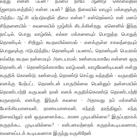
வந்து என்ன பயன்? நம்மை நாமே ஆண்டு கொள்வதில்
(ஜனநாயகத்தில்) என்ன பயன்? இந்த நிலையில் வாழும் மக்களுக்கு
அந்நிய ஆட்சி ஏற்படுவதில் தீமை என்ன? என்றெல்லாம் என் மனம்
சிந்தனையில் - கவலையில் மூழ்கிக் கிடக்கின்றது. ஏனெனில் இந்த
நாட்டில், பொது வாழ்வில், எல்லா மக்களையும் பொறுத்த பொதுத்
தொண்டில் - சிறிதும் சுயநலமில்லாமல் - எனக்குள்ள சகலத்தையும்
பொதுவுக்கு ஈடுபடுத்திய தொண்டின் பயனாய், தொண்டின் பெயரால்
எவ்வித சுயநல நன்மையும் அடையாமல், உண்மையாகவே என்னை ஒரு
தொண்டன் - தொண்டுக்காகவே வாழ்பவன், வாழவேண்டியவன் என்று
கருதிக் கொண்டு, உண்மைத் தொண்டு செய்து வந்ததில் - வருவதில்
எனக்கு மேற்பட்ட தொண்டன் யாருமில்லை யென்னும் தன்மையில்
தொண்டாற்றி வருபவன் நான் எனக் கருதிக்கொண்டு தொண்டாற்றி
வருவதால், எனக்கு இந்தக் கவலை - அதாவது நம் மக்களில்
யோக்கியமானவன், நாணயமானவன், எந்தத் தரத்திலும், எந்த
நிலையிலும் ஏன் ஒருவனைக்கூட காண முடியலில்லை? இருப்பதாகக்
கருதக்கூட முடியவில்லை? - என்பனவற்றைக் கருதக்கூடியவனாக,
கவலைப்படக் கூடியவனாக இருந்து வருகிறேன்.