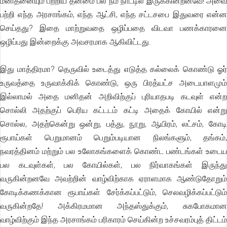
மனிதனையும் பற்றிய தன்மை பல நம் நாட்டில் இருக்கின்றனவே! அவை
பற்றி எந்த அரசாங்கம், எந்த ஆட்சி, எந்த சட்டசபை இதுவரை என்ன
செய்தது? இதை மாற்றுவதை ஒழிப்பதை விடவா பணக்காரனை
ஒழிப்பது இன்றைக்கு அவசரமாக ஆகிவிட்டது.
இது மாத்திரமா? தெருவில் உடைத்து எடுத்த கல்லைக் கொண்டு ஓர்
உருவத்தை உருவாக்கிக் கொண்டு, ஒரு பிரத்யட்ச அடையாளமும்
இல்லாமல் அதை மனிதன் அறிவிற்குப் புரியாதபடி கடவுள் என்ற
சொல்லி அதற்குப் பெரிய கட்டடம் கட்டி அதைக் கோயில் என்று
சொல்ல, அதற்கென்று ஒன்று, பத்து, நூறு, ஆயிரம், லட்சம், கோடி
ரூபாய்கள் பெறுமானம் பெறும்படியான நிலங்களும், தங்கம்,
நவரத்தினம் மற்றும் பல உலோகங்களைக் கொண்ட பண்டங்கள் உடைய
பல கடவுள்கள், பல கோயில்கள், பல நிர்வாகங்கள் இருந்து
வருகின்றனவே அவற்றின் வாழ்விற்காக ஏராளமாக ஆண்டுதோறும்
கோடிக்கணக்கான ரூபாய்கள் சேர்க்கப்பட்டும், செலவழிக்கப்பட்டும்
வருகின்றதே! அக்கிரமமான அந்தஸ்துக்கும், சுகபோகமான
வாழ்விற்கும் இந்த அரசாங்கம் பரிகாரம் செய்கின்ற உச்சவரம்புத் திட்டம்