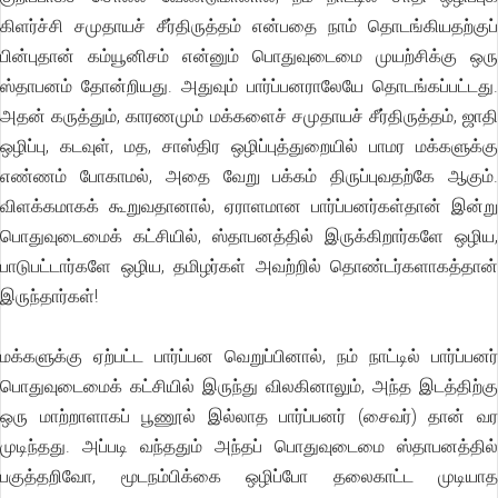
கிளர்ச்சி சமுதாயச் சீர்திருத்தம் என்பதை நாம் தொடங்கியதற்குப்
பின்புதான் கம்யூனிசம் என்னும் பொதுவுடைமை முயற்சிக்கு ஒரு
ஸ்தாபனம் தோன்றியது. அதுவும் பார்ப்பனராலேயே தொடங்கப்பட்டது.
அதன் கருத்தும், காரணமும் மக்களைச் சமுதாயச் சீர்திருத்தம், ஜாதி
ஒழிப்பு, கடவுள், மத, சாஸ்திர ஒழிப்புத்துறையில் பாமர மக்களுக்கு
எண்ணம் போகாமல், அதை வேறு பக்கம் திருப்புவதற்கே ஆகும்.
விளக்கமாகக் கூறுவதானால், ஏராளமான பார்ப்பனர்கள்தான் இன்று
பொதுவுடைமைக் கட்சியில், ஸ்தாபனத்தில் இருக்கிறார்களே ஒழிய,
பாடுபட்டார்களே ஒழிய, தமிழர்கள் அவற்றில் தொண்டர்களாகத்தான்
இருந்தார்கள்!
மக்களுக்கு ஏற்பட்ட பார்ப்பன வெறுப்பினால், நம் நாட்டில் பார்ப்பனர்
பொதுவுடைமைக் கட்சியில் இருந்து விலகினாலும், அந்த இடத்திற்கு
ஒரு மாற்றாளாகப் பூணூல் இல்லாத பார்ப்பனர் (சைவர்) தான் வர
முடிந்தது. அப்படி வந்ததும் அந்தப் பொதுவுடைமை ஸ்தாபனத்தில்
பகுத்தறிவோ, மூடநம்பிக்கை ஒழிப்போ தலைகாட்ட முடியாத