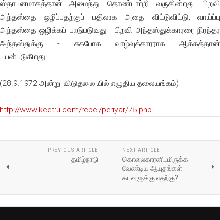
ஸ்தாபனமாகத்தான் அமைந்து தொண்டாற்றி வருகின்றது. பிறவி
அந்தஸ்தை ஒழிப்பதற்குப் பதிலாக அதை விட்டுவிட்டு, வாய்ப்பு
அந்தஸ்தை ஒழிக்கப் பாடுபடுவது - பிறவி அந்தஸ்துக்காரரை நிரந்தர
அந்தஸ்துக்கு - சுகபோக வாழ்வுக்காரராக ஆக்கத்தான்
பயன்படுகிறது.
(28.9.1972 அன்று 'விடுதலை'யில் எழுதிய தலையங்கம்)
http://www.keetru.com/rebel/periyar/75.php
PREVIOUS ARTICLE
NEXT ARTICLE
தமிழ்நாடு
கொலைகாரனிடமிருக்க
வேண்டிய ஆயுதங்கள்
கடவுளுக்கு எதற்கு?