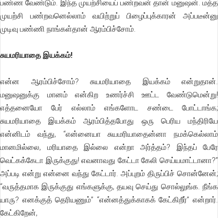
பண்ண வேண்டும். இந்த முயற்சியைப் பண்றவன் தான் மனுஷன். மத்த
முயற்சி பண்றவனெல்லாம் வயிற்றுப் பிழைப்புக்காரன் அப்படீன்னு
முடிவு பண்ணி நாங்கள்தான் ஆரம்பிச்சோம்.
சுயமரியாதை இயக்கம்!
என்ன ஆரம்பிச்சோம்? சுயமரியாதை இயக்கம் என்றுதான்.
மனுஷனுக்கு மானம் என்கிற உணர்ச்சி ஊட்ட வேண்டுமென்று!
எத்தனையோ பேர் எல்லாம் எங்களோட சண்டை போட்டாங்க;
சுயமரியாதை இயக்கம் ஆரம்பித்தபோது ஒரு பெரிய மந்திரியே
என்னிடம் வந்து, “என்னையா சுயமரியாதைன்னா நமக்கெல்லாம்
மானமில்லை, மரியாதை இல்லை என்றா அர்த்தம்? இந்தப் பேரே
வெட்கக்கேடா இருக்குது! எவனாவது கேட்டா கேலி செய்யமாட்டானா?’’
அப்படி என்று என்னை வந்து கேட்டார். அப்புறம் திருப்பிச் சொன்னேன்;
“வருத்தமாக இருக்குது எங்களுக்கு, தயவு செய்து சொல்லுங்க. நீங்க
யாரு? எனக்குத் தெரியணும்’’ “என்னத்துக்காகக் கேட்கிறீர்’’ என்றார்.
கேட்கிறேன்,