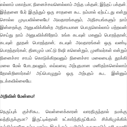
எல்லாம் மகாத்மா; நினைச்சவனெல்லாம் அந்த பக்தன்; இந்தப் பக்தன்.
இத்தனை பேர் இருந்தும் ஒரு சாதனை கூட நம்மால் ஏற்பட்டது என்று
சொல்ல முடியவில்லையே! அவதாரங்களும், அதிசயங்களும் நாம்
இன்றைக்கு அனுபவிக்கின்ற அதிசயமான பொருளெல்லாம் மற்றவன்
செய்து நாம் அனுபவிக்கிறோம். உங்க கடவுள் மகனும் பொறந்தான்;
கடவுள் தூதன் பொறந்தான்; கடவுள் அவதாரங்கள் ஒரு வண்டி
பொறந்தார்கள்; தினமும் மாட்டு ரிஷி களென்றும், முனிவர்கள் என்றும்
நினைச்சா சாபம் கொடுக்கிறவனும் நினைச்சா மலையைத் தூக்கி
மலை மேல் போடறவனும், எவ்வளவு அற்புதமான மனிதர்களெல்லாம்
தோன்றினார்கள்! அப்பொழுதும் ஒரு அற்புதம் கூட இன்னும்
நடக்கவில்லையே.
அறிவின் மேன்மை!
நெருப்புக் குச்சிகூட வெள்ளைக்காரன் வாரதிருந்தால் நமக்கு
வந்திருக்குமா? இருட்டில்தான் உட்கார்ந்திருப்போம். சிக்கிமுக்கிக்
கல்லில்தானே நம்ம வாழ்வு இருக்கும். பூமியில் எருமையில் ஏறி சவாரி