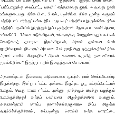
“அப்படீன்னா உங்க ஜாதி என்ன?’’ “சூத்திரன்’’, சூத்திரன்னா என்ன?
“பார்ப்பானுக்கு வைப்பாட்டி மகன்.’’ எத்தனாவது ஜாதி, 4-ஆவது ஜாதி
உங்களுடையது! நீங்க பி.ஏ., பி.எல்., படிச்சீங்க. நீங்க மூன்று வருஷம்
மந்திரியாப் பார்த்துட்டீங்க! இப்ப மறுபடியும் மந்திரியா இருக்கீங்க! நீங்க
மந்திரிப் பதவியில் இருந்தும் இப்ப சூத்திரன், தேவடியா மகன்! ஆனா,
உங்ககிட்டே பிச்சை எடுக்கிறவன், உங்களுக்கு வேணும்னாலும் கூட்டிக்
கொடுக்கத் தயாராக இருக்கிறவன், அவன் தன்னை மேல்
ஜாதிங்கறான். நீங்களும் அவனை மேல் ஜாதின்னு ஒத்துக்கறீங்க! நீங்க
அவன் காலில் விழுகறீங்க! அவன் காலைக் கழுவித் தண்ணீரைக்
குடிக்கிறீங்க?’’ இதற்குப் பதில் இதைத்தான் சொன்னார்.
அதனால்தான் இவ்வளவு கடுமையான முயற்சி நாம் செய்யவேண்டி
இருக்கிறது. இன்று ஏற்பட்ட புண்ணா இருந்தா ஒரு கட்டுப்போட்டால்
போதும், வெகு நாளா ஏற்பட்ட புண்ணு! நாத்தமும் எடுத்து புழுத்தும்
போயிருக்கிறது! அந்தப் புண்ணை அறுத்துத்தானே ஆகணும்.
அதனால்தான் ரொம்ப நாளாச்சுங்கறதுனால இப்ப அறுக்க
ஆரம்பிச்சிருக்கோம்’’, அப்படின்னு சொல்லி அந்த மாநாட்டை