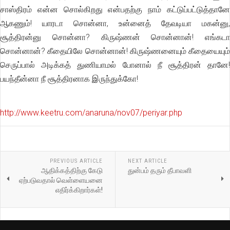
சாஸ்திரம் என்ன சொல்கிறது என்பதற்கு நாம் கட்டுப்பட்டுத்தானே
ஆகணும்! யாரடா சொன்னா, உன்னைத் தேவடியா மகன்னு,
சூத்திரன்னு சொன்னா? கிருஷ்ணன் சொன்னான்! எங்கடா
சொன்னான்? கீதையிலே சொன்னான்! கிருஷ்ணனையும் கீதையையும்
செருப்பால் அடிக்கத் துணியாமல் போனால் நீ சூத்திரன் தானே!
பயந்தீன்னா நீ சூத்திரனாக இருந்துக்கோ!
http://www.keetru.com/anaruna/nov07/periyar.php
PREVIOUS ARTICLE
NEXT ARTICLE
ஆதிக்கத்திற்கு கேடு
துன்பம் தரும் தீபாவளி
ஏற்படுவதால் வெள்ளையனை
எதிர்க்கிறார்கள்!