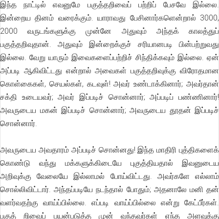
இந்த நாட்டில் எவனுமே பகுத்தறிவைப் பற்றிப் பேசவே இல்லை.
இன்றைய தினம் வரைக்கும். யாராவது பேசினார்களென்றால் 3000,
2000 வருடங்களுக்கு முன்னே அதுவும் அந்தக் காலத்துப்
பகுத்தறிவுதான். அதுவும் இன்றைக்குச் சரியானபடி பின்பற்றுவது
இல்லை. வேறு யாரும் இவைகளைப்பற்றிச் சிந்திக்கவும் இல்லை. ஏன்
அப்படி ஆகிவிட்டது என்றால் அவைகள் பகுத்தறிவுக்கு விரோதமான
கொள்கைகள், செயல்கள், கடவுள்! அவர் உண்டாக்கினார்; அவர்தான்
சக்தி உடையவர்; அவர் இப்படிச் சொன்னார்; அப்படிப் பண்ணினார்!
அவருடைய மகன் இப்படிச் சொன்னார்; அவருடைய தூதன் இப்படிச்
சொன்னார்.
அவருடைய அவதாரம் அப்படிச் சொன்னது! இந்த மாதிரி புத்திகளைக்
கொண்டு வந்து மக்களுக்கிடையே புகுத்தியதால் இவனுடைய
அறிவுக்கு வேலையே இல்லாமல் போய்விட்டது. அவர்களே எல்லாம்
சொல்லிவிட்டார். அந்தப்படியே நடந்தால் போதும்; அதனாலே மனி தன்
வளர்வதற்கு வாய்ப்பில்லை. எப்படி வாய்ப்பில்லை என்று கேட்பீர்கள்.
பகுத் றிவைப் பயன்படுத்த முன் வந்தவர்கள் எந்த அளவுக்கு