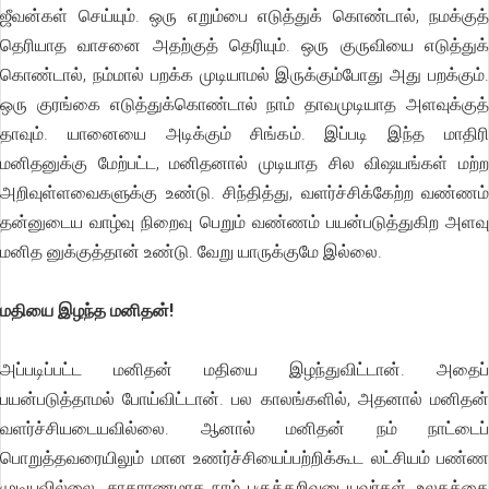
ஜீவன்கள் செய்யும். ஒரு எறும்பை எடுத்துக் கொண்டால், நமக்குத்
தெரியாத வாசனை அதற்குத் தெரியும். ஒரு குருவியை எடுத்துக்
கொண்டால், நம்மால் பறக்க முடியாமல் இருக்கும்போது அது பறக்கும்.
ஒரு குரங்கை எடுத்துக்கொண்டால் நாம் தாவமுடியாத அளவுக்குத்
தாவும். யானையை அடிக்கும் சிங்கம். இப்படி இந்த மாதிரி
மனிதனுக்கு மேற்பட்ட, மனிதனால் முடியாத சில விஷயங்கள் மற்ற
அறிவுள்ளவைகளுக்கு உண்டு. சிந்தித்து, வளர்ச்சிக்கேற்ற வண்ணம்
தன்னுடைய வாழ்வு நிறைவு பெறும் வண்ணம் பயன்படுத்துகிற அளவு
மனித னுக்குத்தான் உண்டு. வேறு யாருக்குமே இல்லை.
மதியை இழந்த மனிதன்!
அப்படிப்பட்ட மனிதன் மதியை இழந்துவிட்டான். அதைப்
பயன்படுத்தாமல் போய்விட்டான். பல காலங்களில், அதனால் மனிதன்
வளர்ச்சியடையவில்லை. ஆனால் மனிதன் நம் நாட்டைப்
பொறுத்தவரையிலும் மான உணர்ச்சியைப்பற்றிக்கூட லட்சியம் பண்ண
முடியவில்லை. சாதாரணமாக நாம் பகுத்தறிவுடையவர்கள். உலகத்தை