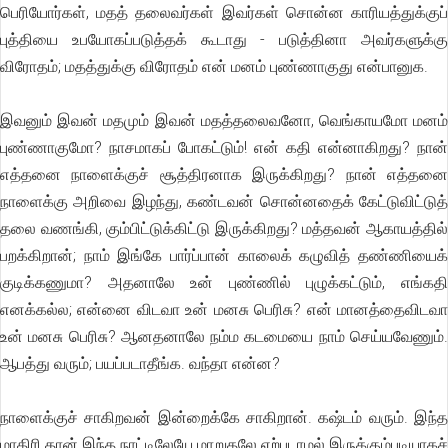
பெரியோர்கள், மதத் தலைவர்கள் இவர்கள் சொன்ன காரியத்துக்குப்
புத்தியை உபயோகப்படுத்தக் கூடாது - படுத்தினா அவர்களுக்கு
விரோதம்; மதத்துக்கு விரோதம் என் மனம் புண்ணாகுது என்பானுக.
இவனும் இவன் மதமும் இவன் மதத்தலைவனோ, வெங்காயமோ மனம்
புண்ணாகுமோ? நாசமாகப் போகட்டும்! என் கதி என்னாகிறது? நான்
எத்தனை நாளைக்குச் சூத்திரனாக இருக்கிறது? நான் எத்தனை
நாளைக்கு அறிவை இழந்து, கண்டவன் சொன்னதைக் கேட்டுவிட்டுத்
தலை வணங்கி, கும்பிட்டுக்கிட்டு இருக்கிறது? மத்தவன் ஆகாயத்தில்
பறக்கிறான்; நாம் இங்கே பார்ப்பான் காலைக் கழுவித் தண்ணியைக்
குடிக்கணுமா? அதனாலே உன் புண்ணில் புழுக்கட்டும், எங்கதி
எனக்கல்ல; என்னை விடவா உன் மனசு பெரிசு? என் மானத்தைவிடவா
உன் மனசு பெரிசு? ஆனதனாலே நம்ம கடமையை நாம் செய்யவேணும்.
ஆபத்து வரும்; பயப்படாதீங்க. வந்தா என்ன?
நாளைக்குச் சாகிறவன் இன்றைக்கே சாகிறான். கஷ்டம் வரும். இந்த
மாதிரி தான் இந்த நாட்டிலேயே மாறுதலே ஏற்படாமல் இருக்கும்படியாகச்