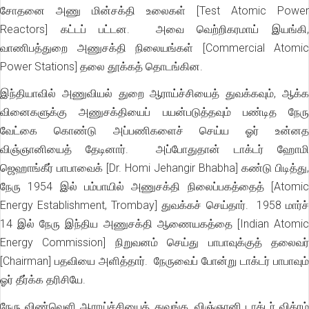
சோதனை அணு மின்சக்தி உலைகள் [Test Atomic Power
Reactors] கட்டப் பட்டன. அவை வெற்றிகரமாய் இயங்கி,
வாணிபத்துறை அணுசக்தி நிலையங்கள் [Commercial Atomic
Power Stations] தலை தூக்கத் தொடங்கின.
இந்தியாவில் அணுவியல் துறை ஆராய்ச்சியைத் துவக்கவும், ஆக்க
வினைகளுக்கு அணுசக்தியைப் பயன்படுத்தவும் பண்டித நேரு
வேட்கை கொண்டு அப்பணிகளைச் செய்ய ஓர் உன்னத
விஞ்ஞானியைத் தேடினார். அப்போதுதான் டாக்டர் ஹோமி
ஜெஹாங்கீர் பாபாவைக் [Dr. Homi Jehangir Bhabha] கண்டு பிடித்து,
நேரு 1954 இல் பம்பாயில் அணுசக்தி நிலைப்பகத்தைத் [Atomic
Energy Establishment, Trombay] துவக்கச் செய்தார். 1958 மார்ச்
14 இல் நேரு இந்திய அணுசக்தி ஆணையகத்தை [Indian Atomic
Energy Commission] நிறுவனம் செய்து பாபாவுக்குத் தலைவர்
[Chairman] பதவியை அளித்தார். நேருவைப் போன்று டாக்டர் பாபாவும்
ஓர் தீர்க்க தரிசியே.
நேரு விண்வெளி ஆராய்ச்சியைத் துவங்க, விஞ்ஞானி டாக்டர் விக்ரம்