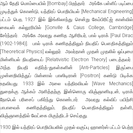
ஆம் தேதி மொம்பையில் [Bombay] பிறந்தார். அங்கே பள்ளிப் படிப்பை
முடித்துக் கொண்டு, யந்திரப் பொறியியல் [Mechanical Engineering]
பட்டம் பெற, 1927 இல் இங்கிலாந்து சென்று கேம்பிரிட்ஜ் கான்வில்
கையஸ் கல்லூரியில் [Gonville & Caius College, Cambridge]
சேர்ந்தார். அங்கே அவரது கணித ஆசிரியர், பால் டிராக் [Paul Dirac
(1902-1984)]. பால் டிராக் கணிதத்திலும் நியதிப் பௌதிகத்திலும்
[Theoretical Physics] வல்லுநர். அவர்தான் முதன் முதலில் ஒப்புமை
மின்னியல் நியதியைப் [Relativistic Electron Theory] படைத்தவர்.
அந்த நியதி எதிர்த்-துகள்களின் [Anti-Particles] இருப்பை
முன்னறிவித்துப் பின்னால் பாஸிடிரான் [Positron] கண்டு பிடிக்க
உதவியது. 1933 இல் அலை யந்திரவியல் [Wave Mechanics]
துறைக்கு ஆக்கம் அளித்தற்கு இன்னொரு விஞ்ஞானியுடன், டிராக்
நோபெல் பரிசைப் பகிர்ந்து கொண்டார். அவரது கல்விப் பயிற்சி
பாபாவைக் கணிதத்திலும், நியதிப் பௌதிகத்திலும் தள்ளி,
விஞ்ஞானத்தில் வேட்கை மிகுந்திடச் செய்தது.
1930 இல் யந்திரப் பொறியியலில் முதல் வகுப்பு ஹானர்ஸ் பட்டம் பெற்ற