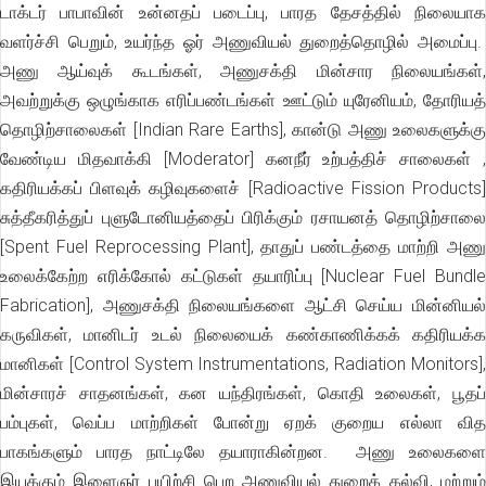
டாக்டர் பாபாவின் உன்னதப் படைப்பு, பாரத தேசத்தில் நிலையாக
வளர்ச்சி பெறும், உயர்ந்த ஓர் அணுவியல் துறைத்தொழில் அமைப்பு.
அணு ஆய்வுக் கூடங்கள், அணுசக்தி மின்சார நிலையங்கள்,
அவற்றுக்கு ஒழுங்காக எரிப்பண்டங்கள் ஊட்டும் யுரேனியம், தோரியத்
தொழிற்சாலைகள் [Indian Rare Earths], கான்டு அணு உலைகளுக்கு
வேண்டிய மிதவாக்கி [Moderator] கனநீர் உற்பத்திச் சாலைகள்
,
கதிரியக்கப் பிளவுக் கழிவுகளைச் [Radioactive Fission Products]
சுத்தீகரித்துப் புளுடோனியத்தைப் பிரிக்கும் ரசாயனத் தொழிற்சாலை
[Spent Fuel Reprocessing Plant], தாதுப் பண்டத்தை மாற்றி அணு
உலைக்கேற்ற எரிக்கோல் கட்டுகள் தயாரிப்பு [Nuclear Fuel Bundle
Fabrication], அணுசக்தி நிலையங்களை ஆட்சி செய்ய மின்னியல்
கருவிகள், மானிடர் உடல் நிலையைக் கண்காணிக்கக் கதிரியக்க
மானிகள் [Control System Instrumentations, Radiation Monitors],
மின்சாரச் சாதனங்கள், கன யந்திரங்கள், கொதி உலைகள், பூதப்
பம்புகள், வெப்ப மாற்றிகள் போன்று ஏறக் குறைய எல்லா வித
பாகங்களும் பாரத நாட்டிலே தயாராகின்றன. அணு உலைகளை
இயக்கும் இளைஞர் பயிற்சி பெற அணுவியல் துறைக் கல்வி, மற்றும்