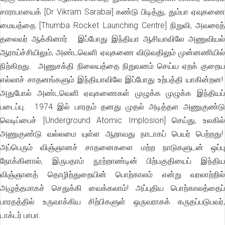
சாராபாயைக் [Dr Vikram Sarabai] கண்டு பிடித்து, தும்பா ஏவுகணை
மையத்தை [Thumba Rocket Launching Centre] நிறுவி, அவரைத்
தலைவர் ஆக்கினார். இப்போது இந்தியா ஆசியாவிலே அணுவியல்
ஆராய்ச்சியிலும், அண்டவெளி ஏவுகணை விடுவதிலும் முன்னணியில்
நிற்கிறது. அணுசக்தி நிலையத்தை நிறுவனம் செய்ய ஏறக் குறைய
எல்லாச் சாதனங்களும் இந்தியாவிலே இப்போது உற்பத்தி யாகின்றன!
அதுபோல் அண்டவெளி ஏவுகணைகள் முழுக்க முழுக்க இந்தியப்
படைப்பு. 1974 இல் பாரதம் தனது முதல் அடித்தள அணுகுண்டு
வெடிப்பைச் [Underground Atomic Implosion] செய்து, உலகில்
அணுகுண்டு வல்லமை யுள்ள ஆறாவது நாடாகப் பெயர் பெற்றது!
அப்பெரும் விஞ்ஞானச் சாதனைகளை மற்ற நாடுகளுடன் ஒப்பு
நோக்கினால், இருபதாம் நூற்றாண்டின் பிற்பகுதியைப் இந்திய
விஞ்ஞானத் தொழிற்துறையின் பொற்காலம் என்று வரலாற்றில்
அழுத்தமாகச் செதுக்கி வைக்கலாம்! அப்புதிய பொற்காலத்தைப்
பாரதத்தில் உருவாக்கிய சிற்பிகளுள் ஒருவராகக் கருதப்படுபவர்,
டாக்டர் பாபா.