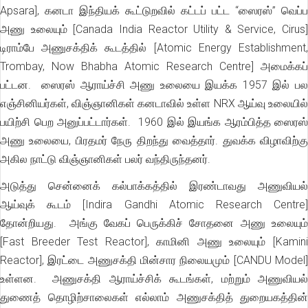
Apsara], கனடா இந்தியக் கூட்டுறவில் கட்டப் பட்ட “ஸைரஸ்” வெப்ப
அணு உலையும் [Canada India Reactor Utility & Service, Cirus]
டிராம்பே அணுசக்திக் கூடத்தில் [Atomic Energy Establishment,
Trombay, Now Bhabha Atomic Research Centre] அமைக்கப்
பட்டன. ஸைரஸ் ஆராய்ச்சி அணு உலையை இயக்க 1957 இல் பல
எஞ்சினியர்கள், விஞ்ஞானிகள் கனடாவில் உள்ள NRX ஆய்வு உலையில்
பயிற்சி பெற அனுப்பட்டார்கள். 1960 இல் இயங்க ஆரம்பித்த ஸைரஸ்
அணு உலையை, பிரதமர் நேரு திறந்து வைத்தார். துவக்க விழாவிற்கு
அகில நாட்டு விஞ்ஞானிகள் பலர் வந்திருந்தனர்.
அடுத்து சென்னைக் கல்பாக்கத்தில் இரண்டாவது அணுவியல்
ஆய்வுக் கூடம் [Indira Gandhi Atomic Research Centre]
தோன்றியது. அங்கு வேகப் பெருக்கிச் சோதனை அணு உலையும்
[Fast Breeder Test Reactor], காமினி அணு உலையும் [Kamini
Reactor], இரட்டை அணுசக்தி மின்சார நிலையமும் [CANDU Model]
உள்ளன. அணுசக்தி ஆராய்ச்சிக் கூடங்கள், மற்றும் அணுவியல்
துணைத் தொழிற்சாலைகள் எல்லாம் அணுசக்தித் துறையகத்தின்