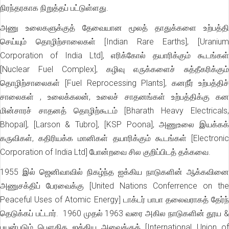
நிரந்தரகாக நிறுத்தப் பட்டுள்ளது.
அணு உலைகளுக்குத் தேவையான மூலத் தாதுக்களை உற்பத்தி
செய்யும் தொழிற்சாலைகள் [Indian Rare Earths], [Uranium
Corporation of India Ltd], எரிக்கோல் தயாரிக்கும் கூடங்கள்
[Nuclear Fuel Complex], கழிவு எருக்களைச் சுத்தீகரிக்கும்
தொழிற்சாலைகள் [Fuel Reprocessing Plants], கனநீர் உற்பத்திச்
சாலைகள்
, உலைக்கலன், உலைச் சாதனங்கள் உற்பத்திக்கு கன
மின்சாரச் சாதனத் தொழிற்கூடம் [Bharath Heavy Electricals,
Bhopal], [Larson & Tubro], [KSP Poona], அணுஉலை இயக்கக்
கருவிகள், கதிரியக்க மானிகள் தயாரிக்கும் கூடங்கள் [Electronic
Corporation of India Ltd] போன்றவை சில குறிப்பிடத் தக்கவை.
1955 இல் ஜெனிவாவில் நிகழ்ந்த ஐக்கிய நாடுகளின் ஆக்கவினை
அணுசக்திப் பேரவைக்கு [United Nations Conferrence on the
Peaceful Uses of Atomic Energy] டாக்டர் பாபா தலைவராகத் தேர்ந்
தெடுக்கப் பட்டார். 1960 முதல் 1963 வரை அகில நாடுகளின் தூய &
பயன்படும் பௌதிக ஐக்கிய அவைக்குத் [International Union of