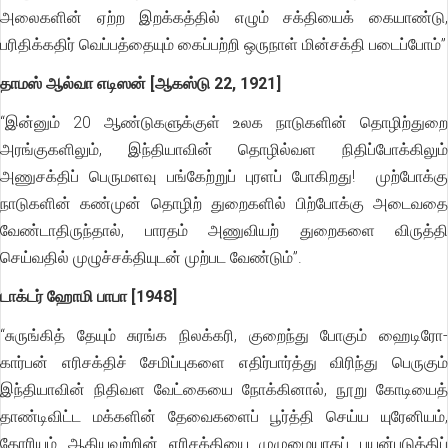
அலைகளின் ஏற்ற இறக்கத்தில் எழும் சக்தியைக் கையாண்டு,
பரிதிக்கதிர் வெப்பத்தையும் கைப்பற்றி ஒருநாள் மின்சக்தி படைப்போம்”
தாமஸ் ஆல்வா எடிஸன் [ஆகஸ்டு 22, 1921]
“இன்னும் 20 ஆண்டுகளுக்குள் உலக நாடுகளின் தொழிற்துறை
அரங்குகளிலும், இந்தியாவின் தொழில்வள நிதிப்போக்கிலும்
அணுசக்திப் பெருமளவு பங்கேற்றுப் புரளப் போகிறது! முற்போக்கு
நாடுகளின் கண்முன் தொழிற் துறைகளில் பிற்போக்கு அடைவதை
வேண்டாதிருந்தால், பாரதம் அணுவியற் துறைகளை விருத்தி
செய்வதில் முழுச்சக்தியுடன் முற்பட வேண்டும்”.
டாக்டர் ஹோமி பாபா [1948]
“சுருங்கித் தேயும் சுரங்க நிலக்கரி, குறைந்து போகும் ஹைடிரோ-
கார்பன் எரிசக்திச் சேமிப்புகளை எதிர்பார்த்து விரிந்து பெருகும்
இந்தியாவின் நிதிவள வேட்கையை நோக்கினால், நூறு கோடியைத்
தாண்டிவிட்ட மக்களின் தேவைகளைப் பூர்த்தி செய்ய யுரேனியம்,
தோரியம் ஆகியவற்றின் எரிசக்தியை முழுமையாகப் பயன்படுத்திப்