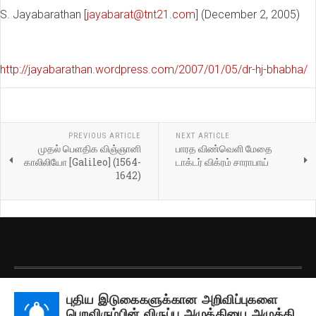
S. Jayabarathan [
jayabarat@tnt21.com
] (December 2, 2005)
http://jayabarathan.wordpress.com/2007/01/05/dr-hj-bhabha/
PREVIOUS ARTICLE
NEXT ARTICLE
முதல் பெளதிக விஞ்ஞானி
பாரத விண்வெளி மேதை
காலிலியோ [Galileo] (1564-
டாக்டர் விக்ரம் சாராபாய்
1642)
பதிப்புரிமை © 2026 தமிழரங்கம். அனைத்து உரிமைகளும் கையிருப்பில் கொண்டது.
புதிய இடுகைகளுக்கான அறிவிப்புகளை
Designed by
JoomlArt.com
.
பெறவிரும்பின் விருப்பு அழுத்தியை அழுத்தி