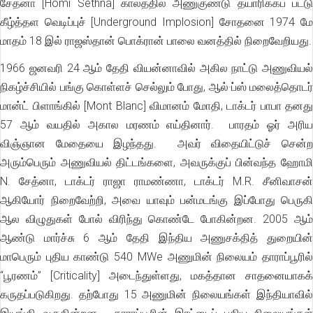
சேத்னா [Homi Sethna] காலத்தில் அணுகுண்டு தயாரிக்கப் பட்டு
கீழ்த்தள வெடிப்புச் [Underground Implosion] சோதனை 1974 மே
மாதம் 18 இல் ராஜஸ்தான் பொக்ரான் பாலை வனத்தில் நிறைவேறியது.
1966 ஜனவரி 24 ஆம் தேதி வியன்னாவில் அகில நாட்டு அணுவியல்
நிகழ்ச்சியில் பங்கு கொள்ளச் செல்லும் போது, ஆல்·ப்ஸ் மலைத்தொடர்
மான்ட் பிளாங்கில் [Mont Blanc] விமானம் மோதி, டாக்டர் பாபா தனது
57 ஆம் வயதில் அகால மரணம் எய்தினார். பாரதம் ஓர் அரிய
விஞ்ஞான மேதையை இழந்தது. அவர் விதையிட்டுச் சென்ற
அரும்பெரும் அணுவியல் திட்டங்களை, அவருக்குப் பின்வந்த ஹோமி
N. சேத்னா, டாக்டர் ராஜா ராமண்ணா, டாக்டர் M.R. சீனிவாசன்
ஆகியோர் நிறைவேற்றி, அவை யாவும் பன்மடங்கு இப்போது பெருகி
ஆல விழுதுகள் போல் விரிந்து கொண்டே போகின்றன. 2005 ஆம்
ஆண்டு மார்ச்சு 6 ஆம் தேதி இந்திய அணுசக்தித் துறையின்
மாபெரும் புதிய காண்டு 540 MWe அணுமின் நிலையம் தாராப்பூரில்
“பூரணம்” [Criticality] அடைந்துள்ளது, மகத்தான சாதனையாகக்
கருதப்படுகிறது. தற்போது 15 அணுமின் நிலையங்கள் இந்தியாவில்