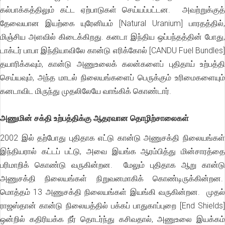
கல்பாக்கத்திலும் கட்ட ஏற்பாடுகள் செய்யப்பட்டன. அவற்றுக்குத்
தேவையான இயற்கை யுரேனியம் [Natural Uranium] பாரதத்தில்,
மிஞ்சிய அளவில் கிடைக்கிறது. கனடா இந்திய ஒப்பந்தத்தின் போது,
டாக்டர் பாபா இந்தியாவிலே கான்டு எரிக்கோல் [CANDU Fuel Bundles]
தயாரிக்கவும், கான்டு அணுஉலைக் கலன்களைப் புதிதாய் உற்பத்தி
செய்யவும், அந்த மாடல் நிலையங்களைப் பெருக்கும் உரிமைகளையும்
கனடாவிட மிருந்து முதலிலேயே வாங்கிக் கொண்டார்.
அணுமின் சக்தி உற்பத்திக்கு ஆதரவான தொழிற்சாலைகள்
2002 இல் தற்போது புதிதாக எட்டு கான்டு அணுசக்தி நிலையங்கள்
இந்தியரால் கட்டப் பட்டு, அவை இயங்க ஆரம்பித்து மின்சாரத்தை
பரிமாறிக் கொண்டு வருகின்றன. மேலும் புதிதாக ஆறு கான்டு
அணுசக்தி நிலையங்கள் நிறுவனமாகிக் கொண்டிருக்கின்றன.
மொத்தம் 13 அணுசக்தி நிலையங்கள் இயங்கி வருகின்றன. முதல்
ராஜஸ்தான் கான்டு நிலையத்தில் பக்கப் பாதுகாப்புறை [End Shields]
ஒன்றில் கதிரியக்க நீர் தொடர்ந்து கசிவதால், அணுஉலை இயக்கம்