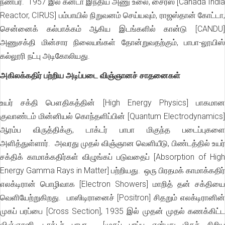
நண்பர். 1957 இல் கனடா இந்திய அணு உலை, சைரஸ் [Canada India
Reactor, CIRUS] பம்பாயில் நிறுவனம் செய்யவும், ராஜஸ்தான் கோட்டா,
சென்னைக் கல்பாக்கம் ஆகிய இடங்களில் கான்டு [CANDU]
அணுசக்தி மின்சார நிலையங்கள் தோன்றுவதற்கும், பாபா-லூயிஸ்
கல்லூரி நட்பு அடிகோலியது.
அகிலக்கதிர் பற்றிய அடிப்படை விஞ்ஞானச் சாதனைகள்
உயர் சக்தி பௌதிகத்தின் [High Energy Physics] பாகமான
குவாண்டம் மின்னியல் கொந்தளிப்பின் [Quantum Electrodynamics]
ஆரம்ப விருத்திக்கு, டாக்டர் பாபா மிகுந்த படைப்புகளை
அளித்துள்ளார். அவரது முதல் விஞ்ஞான வெளியீடு, பிண்டத்தில் உயர்
சக்திக் காமாக்கதிர்கள் விழுங்கப் படுவதைப் [Absorption of High
Energy Gamma Rays in Matter] பற்றியது. ஒரு பிரதமக் காமாக்கதிர்
எலக்டிரான் பொழிவாக [Electron Showers] மாறித் தன் சக்தியை
வெளியேற்றுகிறது. பாஸிடிரானைச் [Positron] சிதறும் எலக்டிரானின்
முகப் பரப்பை [Cross Section], 1935 இல் முதன் முதல் கணக்கிட்ட
விஞ்ஞானி, டாக்டர் பாபா. [முகப் பரப்பு என்பது மிகச் சிறிய