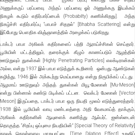
அணுக்கருப் பரப்பளவு. அந்தப் பரப்பளவு ஓர் அணுக்கரு இயக்கம்
நிகழக் கூடும் எதிர்பார்ப்பைக் (Probabilty) கணிக்கிறது]. அந்த
நிகழ்ச்சி எதிர்பார்ப்பு “பாபாச் சிதறல்” [Bhabha Scattering] என்று
இப்போது பௌதிக விஞ்ஞானத்தில் அழைக்கப் படுகிறது.
டாக்டர் பாபா அகிலக் கதிர்களைப் பற்றி ஆராய்ச்சிகள் செய்தார்.
பூமியின் மட்டத்திலும், தரைக்குக் கீழும் காணப்படும் ஆழத்தில்
ஊடுறுவும் துகள்கள் [Highly Penetrating Particles] எலக்டிரான்கள்
அல்ல, என்று 1937 இல் பாபா எடுத்துக் கூறினார். ஒன்பது ஆண்டுகள்
கழித்து, 1946 இல் அக்கூற்று மெய்யானது என்று நிரூபிக்கப் பட்டது.
ஆழமாய் ஊடுறுவும் அந்தத் துகள்கள் மியூ-மேஸான் [Mu-Meson]
என்று பின்னால் கண்டு பிடிக்கப் பட்டன. வெக்டர் மேஸான் [Vector
Meson] இருப்பதை, டாக்டர் பாபா ஒரு நியதி மூலம் எடுத்துரைத்தார்.
1938 இல் பூமியின் வாயு மண்டலத்தை அதி வேகமாய்த் தாக்கும்,
அகிலக் கதிர்களின் ஆயுளைக் கணித்து ஆல்பர்ட் ஐன்ஸ்டைன்
தொகுத்த “சிறப்பு ஒப்புமை நியதியின்” [Special Theory of Relativity]
காலக் கொள்ளளவு மாறுபாட்டை [Time Dilation Effect] உறுதிப்