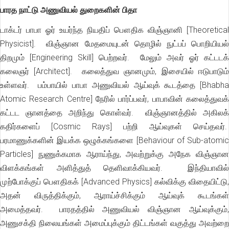
பாரத நாட்டு அணுவியல் துறைகளின் பிதா
டாக்டர் பாபா ஓர் உயர்ந்த நியதிப் பௌதிக விஞ்ஞானி [Theoretical
Physicist]. விஞ்ஞான மேதமையுடன் தொழில் நுட்பப் பொறியியல்
திறமும் [Engineering Skill] பெற்றவர். மேலும் அவர் ஓர் கட்டடக்
கலைஞர் [Architect]. கலைத்துவ ஞானமும், இசையில் ஈடுபாடும்
உள்ளவர். பம்பாயில் பாபா அணுவியல் ஆய்வுக் கூடத்தை [Bhabha
Atomic Research Centre] நேரில் பார்ப்பவர், பாபாவின் கலைத்துவக்
கட்டட ஞானத்தை அறிந்து கொள்வர். விஞ்ஞானத்தில் அகிலக்
கதிர்களைப் [Cosmic Rays] பற்றி ஆய்வுகள் செய்தவர்.
பரமாணுக்களின் இயக்க ஒழுக்கங்களை [Behaviour of Sub-atomic
Particles] நுணுக்கமாக ஆராய்ந்து, அவற்றுக்கு அநேக விஞ்ஞான
விளக்கங்கள் அளித்துத் தெளிவாக்கியவர். இந்தியாவில்
முற்போக்குப் பௌதிகக் [Advanced Physics] கல்விக்கு விதையிட்டு,
அதன் விருத்திக்கும், ஆராய்ச்சிக்கும் ஆய்வுக் கூடங்கள்
அமைத்தவர். பாரதத்தில் அணுவியல் விஞ்ஞான ஆய்வுக்கும்,
அணுசக்தி நிலையங்கள் அமைப்புக்கும் திட்டங்கள் வகுத்து அவற்றை