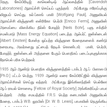
பிறகு, கேம்பிரிடிஜ் காவென்டிஷ் ஆய்வகத்தில் [Cavendish
Laboratories] ஆராய்ச்சி செய்யப் புகுந்தார். அப்போது ஈரோப்புக்கு
விஜயம் செய்து, உல்·ப்காங் பாலி [Wolfgang Pauli], அணுவியல்
ஆராய்ச்சி விஞ்ஞானி என்ரிகோ ·பெர்மி [Enrico Fermi], அணுவின்
அமைப்பை விளக்கிய நீல்ஸ் போஹ்ர் [Neils Bohr], பளு சக்திச்
சமன்பாடு [Mass Energy Equation] படைத்த ஆல்பர்ட் ஐன்ஸ்டைன்
[Albert Einstein] போன்ற ஒப்பற்ற விஞ்ஞான மேதைகளைக் கண்டு
உரையாடி, அவர்களது நட்பைத் தேடிக் கொண்டார். பாலி, ·பெர்மி,
போஹ்ர், ஐன்ஸ்டைன் அத்தனை பேரும் பௌதிகப் படைப்புகளுக்காக
நோபெல் பரிசு பெற்றவர்.
1935 ஆம் ஆண்டு பௌதிக விஞ்ஞானத்தில் டாக்டர் ஆ·ப் ·பிளாஸ·பி
[Ph.D.] பட்டம் பெற்று, 1939 ஆண்டு வரை கேம்பிரிட்ஜில் விஞ்ஞான
ஆராய்ச்சிகள் செய்து வந்தார். அப்போது இங்கிலாந்தின் ·பெல்லோ
ஆ·ப் ராயல் சொசைடி [Fellow of Royal Society] அங்கிகரிப்பும் பாபா
பெற்றார். அதே சமயத்தில் F.R.S. பெற்ற கனடாவின் அணுவியல்
மேதை, டாக்டர் W.B. லூயிஸ் [Dr. W. B. Lewis], பாபாவின் நெருங்கிய