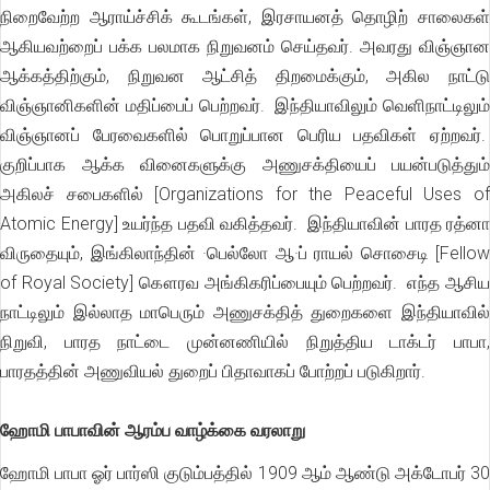
நிறைவேற்ற ஆராய்ச்சிக் கூடங்கள், இரசாயனத் தொழிற் சாலைகள்
ஆகியவற்றைப் பக்க பலமாக நிறுவனம் செய்தவர். அவரது விஞ்ஞான
ஆக்கத்திற்கும், நிறுவன ஆட்சித் திறமைக்கும், அகில நாட்டு
விஞ்ஞானிகளின் மதிப்பைப் பெற்றவர். இந்தியாவிலும் வெளிநாட்டிலும்
விஞ்ஞானப் பேரவைகளில் பொறுப்பான பெரிய பதவிகள் ஏற்றவர்.
குறிப்பாக ஆக்க வினைகளுக்கு அணுசக்தியைப் பயன்படுத்தும்
அகிலச் சபைகளில் [Organizations for the Peaceful Uses of
Atomic Energy] உயர்ந்த பதவி வகித்தவர். இந்தியாவின் பாரத ரத்னா
விருதையும், இங்கிலாந்தின் ·பெல்லோ ஆ·ப் ராயல் சொசைடி [Fellow
of Royal Society] கௌரவ அங்கிகரிப்பையும் பெற்றவர். எந்த ஆசிய
நாட்டிலும் இல்லாத மாபெரும் அணுசக்தித் துறைகளை இந்தியாவில்
நிறுவி, பாரத நாட்டை முன்னணியில் நிறுத்திய டாக்டர் பாபா,
பாரதத்தின் அணுவியல் துறைப் பிதாவாகப் போற்றப் படுகிறார்.
ஹோமி பாபாவின் ஆரம்ப வாழ்க்கை வரலாறு
ஹோமி பாபா ஓர் பார்ஸி குடும்பத்தில் 1909 ஆம் ஆண்டு அக்டோபர் 30