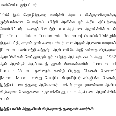
பணிசெய்ய முற்பட்டார்.
1944 இல் தொழிற்துறை வளர்ச்சி அடைய விஞ்ஞானிகளுக்கு
முற்போக்கான பௌதிகப் பயிற்சி அளிக்க ஓர் அரிய திட்டத்தை
வெளியிட்டார். அதைப் பின்பற்றி டாடா அடிப்படை ஆராய்ச்சிக் கூடம்
[The Tata Institute of Fundamental Research] பம்பாயில் 1945 இல்
நிறுவப்பட்டு, சாகும் நாள் வரை டாக்டர் பாபா அதன் ஆணையாளராகப்
[Director] பணியாற்றி வந்தார். ஆசியாவிலே அதி உன்னத விஞ்ஞான
ஆராய்ச்சிகள் செய்துவரும் ஓர் உயர்ந்த ஆய்வுக் கூடம் அது. 1952
ஆம் ஆண்டில் அடிப்படைத் துகள் மேஸான்களில் [Fundamental
Particle, Mason] ஒன்றைக் கண்டு பிடித்து “மேனன் மேஸான்”
[Menon Mason] என்று பெயரிட்ட பேராசிரியர் எம்.ஜி.கே. மேனன்,
இந்தியப் படைத்துறை ஆலோசகர், டாக்டர் ராஜா ராமண்ணா ஆகிய
விஞ்ஞான மேதைகளை உருவாக்கியது, டாடா அடிப்படை ஆராய்ச்சிக்
கூடம்.
இந்தியாவில் அணுவியல் விஞ்ஞானத் துறைகள் வளர்ச்சி