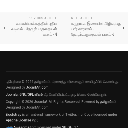
PREVIOUS ARTICLE
NEXT ARTICLE
காலனியாக்கத்தின் புதிய
கருநாடக இசையின் அழிவுக்கு
வடிவம் - தோழர். மருதையன்
யார் காரணம் -
பாகம் -4
தோழர்.மருதையன் பாகம்-1
பதிப்புரிமை © 2026 தமிழரங்கம். அனைத்து உரிமைகளும் கையிருப்பில் கொண்டது.
Designed by
JoomlArt.com
.
Joomla!
GNU/GPL உரிமம்
கீழ் வெளியிடப்பட்ட ஒரு இலவச மென்பொருள்.
Copyright © 2026 Joomla!. All Rights Reserved. Powered by
தமிழரங்கம்
-
Designed by JoomlArt.com.
Bootstrap
is a front-end framework of Twitter, Inc. Code licensed under
Apache License v2.0
.
Font Awesome
font licensed under
SIL OFL 1.1
.