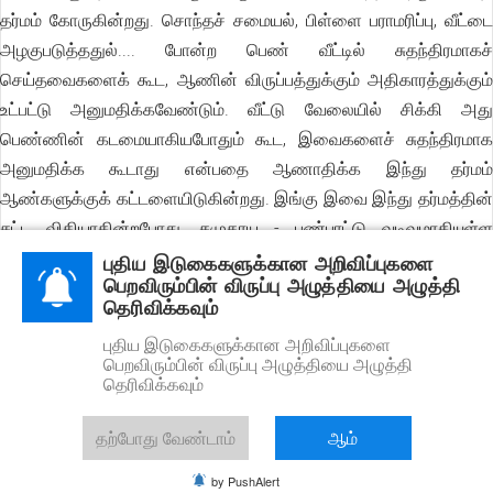
தர்மம் கோருகின்றது. சொந்தச் சமையல், பிள்ளை பராமரிப்பு, வீட்டை
அழகுபடுத்ததுல்.... போன்ற பெண் வீட்டில் சுதந்திரமாகச்
செய்தவைகளைக் கூட, ஆணின் விருப்பத்துக்கும் அதிகாரத்துக்கும்
உட்பட்டு அனுமதிக்கவேண்டும். வீட்டு வேலையில் சிக்கி அது
பெண்ணின் கடமையாகியபோதும் கூட, இவைகளைச் சுதந்திரமாக
அனுமதிக்க கூடாது என்பதை ஆணாதிக்க இந்து தர்மம்
ஆண்களுக்குக் கட்டளையிடுகின்றது. இங்கு இவை இந்து தர்மத்தின்
சட்ட விதியாகின்றபோது, சமுதாய - பண்பாட்டு வடிவமாகியுள்ள
நிலையில், ஆணாதிக்கத்துக்கு எதிரான போராட்டம் சமுதாயத்தைப்
புதிய இடுகைகளுக்கான அறிவிப்புகளை
பெறவிரும்பின் விருப்பு அழுத்தியை அழுத்தி
புரட்டிப் போராடும் புரட்சிதான் பெண்ணை விடுவிக்கும்;. இந்த இடத்தில்
தெரிவிக்கவும்
ஆண்கள் பெண்களின் சுதந்திரத்தைத் தனிப்பட அனுமதிக்கும்போது
புதிய இடுகைகளுக்கான அறிவிப்புகளை
அவனை வலுவற்ற கணவனாகக் கூறியதுடன், இந்து தர்மத்தை
பெறவிரும்பின் விருப்பு அழுத்தியை அழுத்தி
நிலைநாட்ட, சாதியின் பெயரில் பெண் அடிமைப்படுத்த, அடுத்த
தெரிவிக்கவும்
ஆயுதத்தை இந்து தர்மம் முன்வைப்பதைப் பார்ப்போம்.
தற்போது வேண்டாம்
ஆம்
மனு 9.6 இல், ''எல்லாச் சாதியினருக்கும் விதிக்கப்பட்டுள்ள உயர்கடமை
by PushAlert