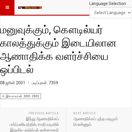
Language Selection
மனுவுக்கும், கௌடில்யர்
காலத்துக்கும் இடையிலான
ஆணாதிக்க வளர்ச்சியை
ஒப்பிடல்
08 ஜூன் 2001
படிப்புகள்: 7359
பி.இரயாகரன் 2001-2003
PREVIOUS ARTICLE
NEXT ARTICLE
இந்து ஆணாதிக்கப்
ஆணாதிக்கப் புத்த மதமும்
பார்ப்பனியத்தில், சாதி வடிவில்
பெண்ணும்
இறுகிய குடும்பத் தன்மைகள்