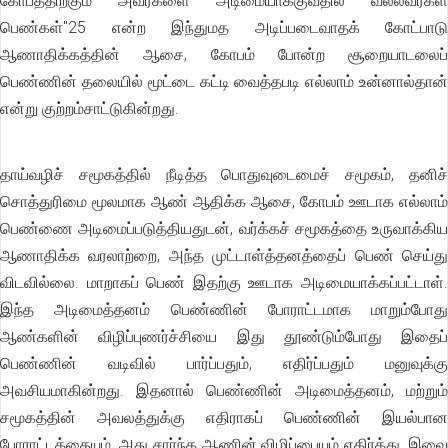
கோபத்திற்கும் அவர்களை அடிமையாக்குவதில் வல்லவர்கள்
பெண்கள்"25 என்ற இந்துமத அடிப்படைவாதக் கோட்பாடு
ஆணாதிக்கத்தின் ஆசை, கோபம் போன்ற சூறையாடலைப்
பெண்ணின் தலையில் மூட்டை கட்டி வைத்தபடி எல்லாம் உன்னால்தான்
என்று குற்றம்சாட்டுகின்றது.
தாய்வழிச் சமூகத்தில் நீடித்த பொதுவுடைமைச் சமூகம், தனிச்
சொத்துரிமை மூலமாக ஆண் ஆதிக்க ஆசை, கோபம் ஊடாக எல்லாம்
பெண்ணை அடிமைப்படுத்தியதுடன், வர்க்கச் சமூகத்தை உருவாக்கிய
ஆணாதிக்க வரலாற்றை, அந்த முட்டாள்த்தனத்தைப் பெண் செய்து
விடவில்லை. மாறாகப் பெண் இதற்கு ஊடாக அடிமையாக்கப்பட்டாள்.
இந்த அடிமைத்தனம் பெண்ணின் போராட்டமாக மாறும்போது
ஆண்களின் விழிப்புணர்ச்சியை இது தூண்டும்போது இதைப்
பெண்ணின் வடிவில் பார்ப்பதும், எதிர்ப்பதும் மனுவுக்கு
அவசியமாகின்றது. இதனால் பெண்ணின் அடிமைத்தனம், மற்றும்
சமூகத்தின் அவலத்துக்கு எதிராகப் பெண்ணின் இயல்பான
போராட்டத்தையும், அது சார்ந்த ஆணின் விழிப்பையும் எதிர்த்து, இவை