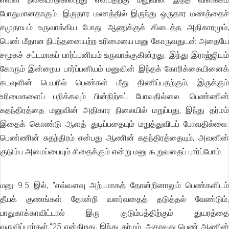
போதுமானதாகும். இருதார மணத்தில் இருந்து ஒருதார மணத்தைச்
சமுதாயம் உருவாக்கிய போது ஆணுக்குக் கிடைத்த அதிகாரமும்,
பெண் மீதான நிபந்தனையற்ற உரிமையை மனு கோருவதுடன் அதையே
சமூகச் சட்டமாகப் பார்ப்பனியம் உருவாக்குகின்றது. இந்து இராஜ்ஜியம்
கோரும் இன்றைய பார்ப்பனியம் மனுவின் இந்தக் கோரிக்கையினைக்
கடவுளின் பெயரில் பெண்கள் மீது திணிப்பதற்கும், இருக்கும்
உரிமைகளைப் பறிக்கவும் பின்நிற்கப் போவதில்லை. பெண்ணின்
சுதந்திரத்தை மனுவின் அதிகார நிலையில் மறுப்பது, இந்து தர்மம்
இதைக் கொண்டு ஆளத் துடிப்பதையும் மறுத்துவிடப் போவதில்லை.
பெண்ணின் சுதந்திரம் என்பது ஆணின் சுதந்திரத்தையும், அவனின்
குடும்ப அமைப்பையும் சிதைக்கும் என்று மனு கூறுவதைப் பார்ப்போம்.
மனு 9.5 இல், ''எவ்வளவு அற்பமாகத் தோன்றினாலும் பெண்களிடம்
தீயக் குணங்கள் தோன்றி வளர்வதைத் தடுத்தல் வேண்டும்,
பாதுகாக்காவிட்டால் இரு குடும்பத்திற்கும் துயரத்தை
வருவிப்பார்கள்;"25 என்கிறது, இந்து தர்மம். அதாவது பெண் ஆணின்