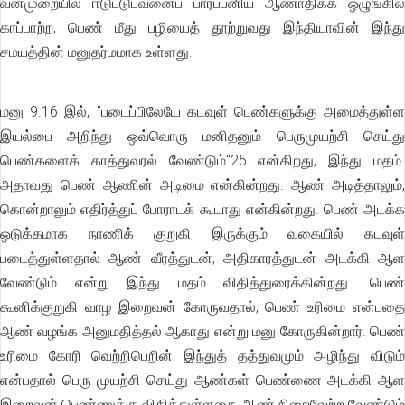
வன்முறையில் ஈடுபடுபவனைப் பார்ப்பனிய ஆணாதிக்க ஒழுங்கில்
காப்பாற்ற, பெண் மீது பழியைத் தூற்றுவது இந்தியாவின் இந்து
சமயத்தின் மனுதர்மமாக உள்ளது.
மனு 9.16 இல், ''படைப்பிலேயே கடவுள் பெண்களுக்கு அமைத்துள்ள
இயல்பை அறிந்து ஒவ்வொரு மனிதனும் பெருமுயற்சி செய்து
பெண்களைக் காத்துவரல் வேண்டும்"25 என்கிறது, இந்து மதம்.
அதாவது பெண் ஆணின் அடிமை என்கின்றது. ஆண் அடித்தாலும்,
கொன்றாலும் எதிர்த்துப் போராடக் கூடாது என்கின்றது. பெண் அடக்க
ஒடுக்கமாக நாணிக் குறுகி இருக்கும் வகையில் கடவுள்
படைத்துள்ளதால் ஆண் வீரத்துடன், அதிகாரத்துடன் அடக்கி ஆள
வேண்டும் என்று இந்து மதம் விதித்துரைக்கின்றது. பெண்
கூனிக்குறுகி வாழ இறைவன் கோருவதால், பெண் உரிமை என்பதை
ஆண் வழங்க அனுமதித்தல் ஆகாது என்று மனு கோருகின்றார். பெண்
உரிமை கோரி வெற்றிபெறின் இந்துத் தத்துவமும் அழிந்து விடும்
என்பதால் பெரு முயற்சி செய்து ஆண்கள் பெண்ணை அடக்கி ஆள
இறைவன் பெண்ணுக்கு விதித்துள்ளதை ஆண் நிறைவேற்ற வேண்டும்