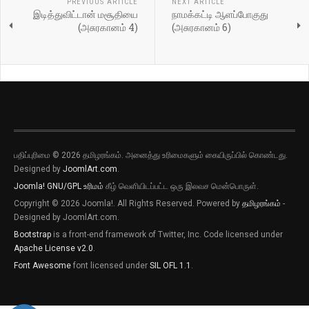
PREVIOUS ARTICLE
NEXT ARTICLE
இடித்துவிட்டான் மசூதியை
நாமக்கட்டி ஆளப்போகுது
(அசுரகானம் 4)
(அசுரகானம் 6)
பதிப்புரிமை © 2026 தமிழரங்கம். அனைத்து உரிமைகளும் கையிருப்பில் கொண்டது.
Designed by
JoomlArt.com
.
Joomla!
GNU/GPL உரிமம்
கீழ் வெளியிடப்பட்ட ஒரு இலவச மென்பொருள்.
Copyright © 2026 Joomla!. All Rights Reserved. Powered by
தமிழரங்கம்
-
Designed by JoomlArt.com.
Bootstrap
is a front-end framework of Twitter, Inc. Code licensed under
Apache License v2.0
.
Font Awesome
font licensed under
SIL OFL 1.1
.