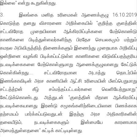
இல்லை" என்று கூறுகின்றது.
3. இலங்கை மனித உரிமைகள் ஆணைக்குழு 16.10.2019
கொடுத்த தனது விசாரணை அறிக்கையில் "குறித்த குளத்தின்
சட்டவிரோத முறையிலான ஆக்கிரமிப்புக்களை மேற்கொண்டு
காணிகளை பிடித்துள்ளவர்களிற்கு பிரதேச செயலகமும் மற்றும்
கமநல அபிவிருத்தித் திணைக்களும் இணைந்து முறையாக அறிவிப்பு
ஒன்றினை வழங்கி பிடிக்கப்பட்டுள்ள காணிகளை விடுவிப்பதற்குரிய
நடவடிக்கைகளை மேற்கொள்ளுமாறு ஆணைக்குழுவானது கேட்டுக்
கொள்கின்றது…. சட்டவிரோதமான அடாத்து தொடர்பில்
இணங்காவிடின் அரச காணியின் ஆட்சி உரிமையின் மீளப்பெறுமாறு
சட்டத்த்pன் கீழ் சம்மந்தப்பட்டவர்களை வெளியேற்றுமாறு"
கேட்டுக்கொண்டது. அத்துடன் "குளத்தின் மீதான ஆக்கிரமிப்பு
நடவடிக்கையானது இரண்டு சமூகங்களிற்கிடையிலான பிணக்காக
தற்சமயம் பார்க்கப்படுவதுடன் இதற்கு அரச அதிகாரிகளின்
தலையீடும், நடவடிக்கைகளும் இன்மையே காரணமாக
அமைந்துள்ளதனை" சுட்டிக் காட்டியுள்ளது.