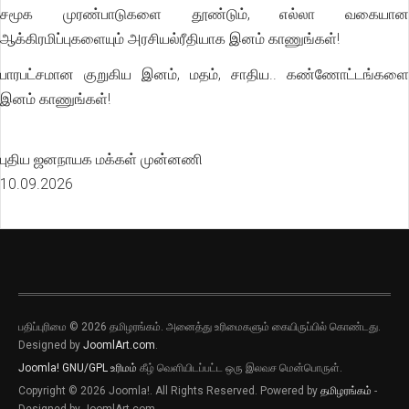
சமூக முரண்பாடுகளை தூண்டும், எல்லா வகையான
ஆக்கிரமிப்புகளையும் அரசியல்ரீதியாக இனம் காணுங்கள்!
பாரபட்சமான குறுகிய இனம், மதம், சாதிய.. கண்ணோட்டங்களை
இனம் காணுங்கள்!
புதிய ஜனநாயக மக்கள் முன்னணி
10.09.2026
பதிப்புரிமை © 2026 தமிழரங்கம். அனைத்து உரிமைகளும் கையிருப்பில் கொண்டது.
புதிய இடுகைகளுக்கான அறிவிப்புகளை
Designed by
JoomlArt.com
.
பெறவிரும்பின் விருப்பு அழுத்தியை அழுத்தி
Joomla!
GNU/GPL உரிமம்
கீழ் வெளியிடப்பட்ட ஒரு இலவச மென்பொருள்.
தெரிவிக்கவும்
Copyright © 2026 Joomla!. All Rights Reserved. Powered by
தமிழரங்கம்
-
புதிய இடுகைகளுக்கான அறிவிப்புகளை