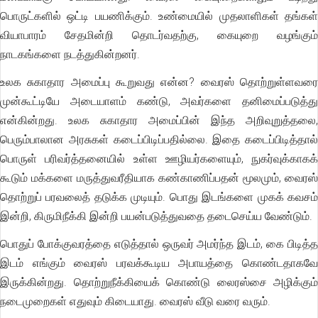
பொருட்களில் ஒட்டி பயணிக்கும். உண்மையில் முதலாளிகள் தங்கள்
வியாபாரம் சேதமின்றி தொடர்வதற்கு, கையுறை வழங்கும்
நாடகங்களை நடத்துகின்றனர்.
உலக சுகாதார அமைப்பு கூறுவது என்ன? வைரஸ் தொற்றுள்ளவரை
முன்கூட்டியே அடையாளம் கண்டு, அவர்களை தனிமைப்படுத்து
என்கின்றது. உலக சுகாதார அமைப்பின் இந்த அறிவுறுத்தலை,
பெரும்பாலான அரசுகள் கடைப்பிடிப்பதில்லை. இதை கடைப்பிடித்தால்
பொருள் பரிவர்த்தனையில் உள்ள ஊழியர்களையும், நுகர்வுக்காகக்
கூடும் மக்களை மருத்துவரீதியாக கண்காணிப்பதன் மூலமும், வைரஸ்
தொற்றுப் பரவலைத் தடுக்க முடியும். பொது இடங்களை முகக் கவசம்
இன்றி, கிருமிநீக்கி இன்றி பயன்படுத்துவதை தடைசெய்ய வேண்டும்.
பொதுப் போக்குவரத்தை எடுத்தால் ஒருவர் அமர்ந்த இடம், கை பிடித்த
இடம் எங்கும் வைரஸ் பரவக்கூடிய அபாயத்தை கொண்டதாகவே
இருக்கின்றது. தொற்றுநீக்கியைக் கொண்டு லைரஸ்சை அழிக்கும்
நடைமுறைகள் எதுவும் கிடையாது. வைரஸ் வீடு வரை வரும்.