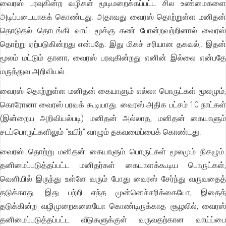
வைரஸ் பரவுகின்ற வழிகள் மூடிமறைக்கப்பட்ட சில உண்மைகளை
அடிப்படையாகக் கொண்டது. அதாவது வைரஸ் தொற்றுள்ள மனிதன்
தொடுதல் தொடங்கி வாய் மூக்கு கண் போன்றவற்றினால் வைரஸ்
தொற்று ஏற்படுகின்றது என்பதே. இது மிகச் சரியான தகவல்;. இதன்
மூலம் மட்டும் தானா, வைரஸ் பரவுகின்றது எனின் இல்லை என்பதே
மருத்துவ அறிவியல்.
வைரஸ் தொற்றுள்ள மனிதன் கையாளும் எல்லா பொருட்கள் மூலமும்,
கொரோனா வைரஸ் பரவக் கூடியாது. வைரஸ் அதிக பட்சம் 10 நாட்கள்
(இன்றைய அறிவியல்படி) மனிதன் அல்லாத, மனிதன் கையாளும்
சடப்பொருட்களிலும் “உயிர்” வாழும் தகவமைப்பைக் கொண்டது.
வைரஸ் தொற்று மனிதன் கையாளும் பொருட்கள் மூலமும் நிகழும்.
தனிமைப்படுத்தப்பட்ட மனிதர்கள் கையாளக்கூடிய பொருட்கள்,
வெளியில் இருந்து உள்ளே வரும் போது வைரஸ் சேர்ந்து வருவதைத்
தடுக்காது. இது பற்றி எந்த முன்னெச்சரிக்கையோ, இதைத்
தடுக்கின்ற வழிமுறைகளையோ கொண்டிருக்காத சூழலில், வைரஸ்
தனிமைப்படுத்தப்பட்ட வீடுகளுக்குள் வருவதற்கான வாய்ப்பை