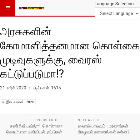
Language Selection
அரசுகளின்
கோமாளித்தனமான கொள்கை
முடிவுகளுக்கு, வைரஸ்
கட்டுப்படுமா!?
21 மார்ச் 2020
படிப்புகள்: 1615
பி.இரயாகரன் -2020
PREVIOUS ARTICLE
NEXT ARTICLE
சண் ரிவி பவித்ரா : கொரோனா
வைரஸ் பரவவும் - மரணங்கள்
தொடர்பான அறிவியல் புரட்டுகள்
நிகழவும் காரணங்கள் என்ன?