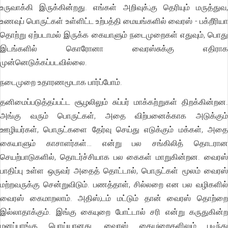
உருவாக்கி இருக்கின்றது. எங்கள் அறிவுக்;கு தெரியும் மருத்துவ,
உணவுப் பொருட்கள் உள்ளிட்ட உற்பத்தி மையங்களில் வைரஸ் - பக்றீரியா
தொற்று ஏற்படாமல் இருக்க கையாளும் நடைமுறைகள் எதுவும், பொது
இடங்களில் கொரோனா வைரஸ்சுக்கு எதிராக
முன்னெடுக்கப்படவில்லை.
நடைமுறை உதாரணமூடாக பார்ப்போம்.
தனிமைப்படுத்தப்பட்ட சூழலிலும் சுப்பர் மாக்கற்றுகள் திறக்கின்றன.
அங்கு வரும் பொருட்கள், அதை விற்பனைக்காக அடுக்கும்
ஊழியர்கள், பொருட்களை தேர்வு செய்து எடுக்கும் மக்கள், அதை
கையாளும் காசாளர்கள்… என்று பல சங்கிலித் தொடரான
செயற்பாடுகளில், தொடர்ச்சியாக பல கைகள் மாறுகின்றன. வைரஸ்
பாதிப்பு உள்ள ஒருவர் அதைத் தொட்டால், பொருட்கள் மூலம் வைரஸ்
மற்றவருக்கு சென்றுவிடும். பணத்தாள், சில்லறை என பல வழிகளில்
வைரஸ் கைமாறலாம். அதிஸ்;டம் மட்டும் தான் வைரஸ் தொற்றை
இல்லாதாக்கும். இங்கு கையுறை போட்டால் சரி என்று கருதுகின்ற
மனப்பாங்கு பொய்யானது. வைரஸ் கையுiறைகளிலும் படிந்து