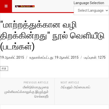
Language Selection
"மாற்றத்துக்கான வழி
திறக்கின்றது" நூல் வெளியீடு
(படங்கள்)
19 ஆகஸ்ட் 2015
உருவாக்கப்பட்டது: 19 ஆகஸ்ட் 2015
படிப்புகள்: 1275
சிறி
PREVIOUS ARTICLE
NEXT ARTICLE
மீண்டுமொருமுறை
அப்பனும் அம்மையாய்
முள்ளிவாய்க்காலுக்கு இழுத்துச்
செல்லாதீர்