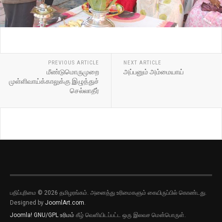
PREVIOUS ARTICLE
NEXT ARTICLE
மீண்டுமொருமுறை
அப்பனும் அம்மையாய்
முள்ளிவாய்க்காலுக்கு இழுத்துச்
செல்லாதீர்
பதிப்புரிமை © 2026 தமிழரங்கம். அனைத்து உரிமைகளும் கையிருப்பில் கொண்டது.
Designed by
JoomlArt.com
.
Joomla!
GNU/GPL உரிமம்
கீழ் வெளியிடப்பட்ட ஒரு இலவச மென்பொருள்.