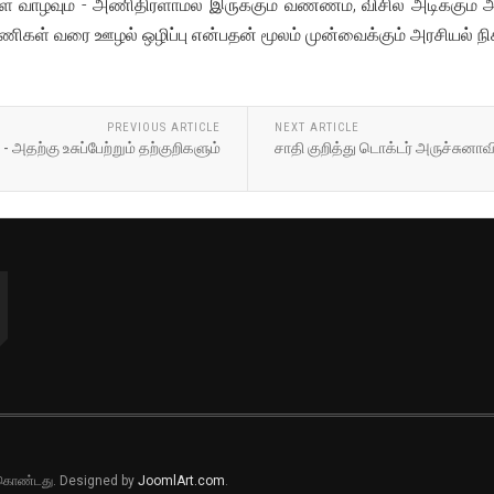
கள் வாழவும் - அணிதிரளாமல் இருக்கும் வண்ணம், விசில் அடிக்கும்
ணிகள் வரை ஊழல் ஒழிப்பு என்பதன் மூலம் முன்வைக்கும் அரசியல் நிகழ
PREVIOUS ARTICLE
NEXT ARTICLE
அதற்கு உசுப்பேற்றும் தற்குறிகளும்
சாதி குறித்து டொக்டர் அருச்சுன
ல் கொண்டது. Designed by
JoomlArt.com
.