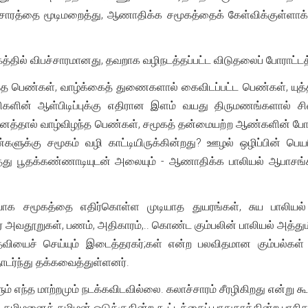
சாரத்தை மூடிமறைத்து, ஆணாதிக்க சமூகத்தைக் கேள்விக்குள்ளா
மூகத்தில் விபச்சாரமானது, தவறாக வழிநடத்தப்பட்ட விடுதலைப் போராட்
 பெண்கள், வாழ்க்கைத் துணைகளால் கைவிடப்பட்ட பெண்கள், யுத்தக
லிகளின் ஆள்பிடிப்புக்கு எதிரான இளம் வயது திருமணங்களால் சித
த்தால் வாழ்விழந்த பெண்கள், சமூகத் தன்மையற்ற ஆண்களின் போத
ளுக்கு சமூகம் வழி காட்டியிருக்கின்றது? ஊழல் ஒழிப்பின் பெ
த்து பூதக்கண்ணாடியுடன் அலையும் - ஆணாதிக்க பாலியல் ஆபாசங்
யாக சமூகத்தை எதிர்கொள்ள முடியாத துயரங்கள், சுய பாலியல
அவதூறுகள், பணம், அதிகாரம்,.. கொண்ட கும்பலின் பாலியல் அத்துமீ
 உதவியைச் செய்யும் இடைத்தரகர்;கள் என்ற பலவிதமான கும்பல்
ொடர்ந்து தக்கவைத்துள்ளனர்.
ம் எந்த மாற்றமும் நடக்கவிடவில்லை. கலாச்சாரம் சீரழிகிறது என்று கூ
க தமிழனைத் தமிழன் ஒடுக்குகின்ற கூட்டத்தைப் பாதுகாக்கின்ற பாசிச