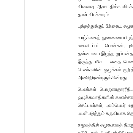
விளைவு. ஆணாதிக்க விபச்
தான் விபச்சாரம்.
யுத்தத்துக்குப் பிந்தைய ச
வாழ்க்கைத் துணையையிழந்த
கைவிடப்பட்ட பெண்கள், பு
தன்மையை இழந்த லும்பன்தன
இருந்து மீள … எதை பெண்க
பெண்களின் ஒழுக்கம் குறி
அணிதிரண்டிருக்கின்றது.
பெண்கள் பொருளாதாரரீதி
ஒழுக்கவாதிகளின் கலாச்சார 
செய்பவர்கள், புலம்பெயர்
பயன்படுத்தும் கருவியாக த
சமூகத்தில் சமூகமாகத் திரளு
எடுபிடிகள். அரசியல் ரீதியா