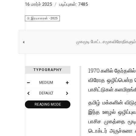
16 மார்ச் 2025
படிப்புகள்: 7485
பி.இரயாகரன் -2025
முகமூடி போட்ட சமூகவிரோதிகளும் - 
1970 களில் தேர்தலில
TYPOGRAPHY
விரோத ஒழிப்பென்ற பெ
MEDIUM
பாசிட்டுகள் களமிறங்க
DEFAULT
தமிழ் மக்களின் விட
READING MODE
இந்த ஊழல் ஒழிப்புவ
பாசிச முகத்தை மூடி
டொக்டர் அருச்சுனா க