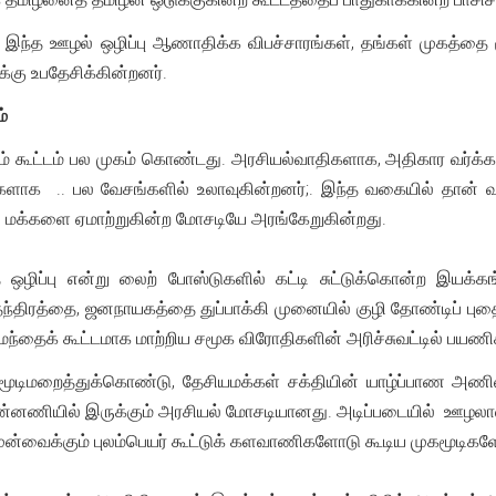
் இந்த ஊழல் ஒழிப்பு ஆணாதிக்க விபச்சாரங்கள், தங்கள் முகத்தை
்கு உபதேசிக்கின்றனர்.
்
ும் கூட்டம் பல முகம் கொண்டது. அரசியல்வாதிகளாக, அதிகார வர்க்
ாக .. பல வேசங்களில் உலாவுகின்றனர்;. இந்த வகையில் தான் வ
 மக்களை ஏமாற்றுகின்ற மோசடியே அரங்கேறுகின்றது.
ழிப்பு என்று லைற் போஸ்டுகளில் கட்டி சுட்டுக்கொன்ற இயக்கங
சுதந்திரத்தை, ஜனநாயகத்தை துப்பாக்கி முனையில் குழி தோண்டிப் ப
 மந்தைக் கூட்டமாக மாற்றிய சமூக விரோதிகளின் அரிச்சுவட்டில் பயணிக
டிமறைத்துக்கொண்டு, தேசியமக்கள் சக்தியின் யாழ்ப்பாண அணியையு
ன்னணியில் இருக்கும் அரசியல் மோசடியானது. அடிப்படையில் ஊழலாலா
்தை முன்வைக்கும் புலம்பெயர் கூட்டுக் களவாணிகளோடு கூட