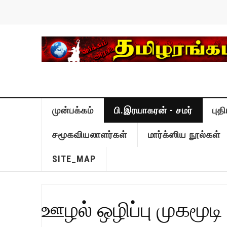
முன்பக்கம்
பி.இரயாகரன் - சமர்
புத
சமூகவியலாளர்கள்
மார்க்ஸிய நூல்கள்
SITE_MAP
ஊழல் ஒழிப்பு முகமூடி