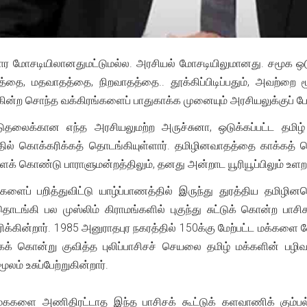
கார மோசடியிலானதுமட்டுமல்ல. அரசியல் மோசடியிலுமானது. சமூக
ை, மதவாதத்தை, நிறவாதத்தை.. தூக்கிப்பிடிப்பதும், அவற்றை ம
கின்ற சொந்த வக்கிரங்களைப் பாதுகாக்க முனையும் அரசியலுக்குப
ிடுதலைக்கான எந்த அரசியலுமற்ற அருச்சுனா, ஒடுக்கப்பட்ட தமிழ்
தில் கொக்கரிக்கத் தொடங்கியுள்ளார். தமிழினவாதத்தை காக்கத் 
ய்களைக் கொண்டு பாராளுமன்றத்திலும், தனது அன்றாட யூரியூப்பிலும் 
ைப் பறித்துவிட்டு யாழ்ப்பாணத்தில் இருந்து துரத்திய தமிழினவெற
தொடங்கி பல முஸ்லிம் கிராமங்களில் புகுந்து சுட்டுக் கொன்ற பா
ரிக்கின்றார். 1985 அனுராதபுர நகரத்தில் 150க்கு மேற்பட்ட மக்களை
கக் கொன்று குவித்த புலிப்பாசிசச் செயலை தமிழ் மக்களின் பழிவாங
ூலம் உசுப்பேற்றுகின்றார்.
 மககளை அணிதிரட்டாத இந்த பாசிசக் கூட்டுக் களவாணிக் கும்பல்