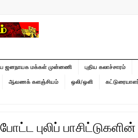
ிய ஜனநாயக மக்கள் முன்னணி
புதிய கலாச்சாரம்
ஆவணக் களஞ்சியம்
ஒலி/ஒளி
கட்டுரையாளர
 போட்ட புலிப் பாசிட்டுகளின