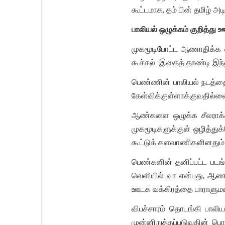
கூட்டமாக, தம் பின் தமிழ்
பாலியல் ஒழுக்கம் குறித்த
முகமூடிபோட்ட ஆணாதிக்க வ
கூச்சல். இதைத் தாண்டி இந
பெண்ணின் பாலியல் நடத்தை
கேள்விக்குள்ளாக்குவதில்ல
ஆண்களை ஒழுக்க சீலராக்கி
முகமூடிகளுக்குள் ஒழித்து
கூட்டுக் களவாணிகளினதும் க
பெண்களின் தனிப்பட்ட படங
வெளியில் வா என்பது, ஆணா
ஊடக வக்கிரத்தை பாராளுமன்
விபச்சாரம் தொடங்கி பால
முன்னிறுத்தப்படுவதின் பொ