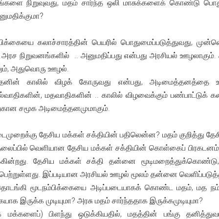
களை நிறுவுவது, மதம் சார்ந்த ஒலி மாசுக்களைக் கொண்டு பொதுவ
னுமதிக்குமா?
்பிக்கையை கலாச்சாரத்தின் பெயரில் பொதுமைப்படுத்துவது, முன்னெட
ரச நிறுவனங்களில் .. அனுமதிப்பது என்பது அரசியல் ஊழலாகும். அ
லும், அதுவொரு ஊழல்.
ன் காலில் விழக் கோருவது என்பது, அடிமைத்தனத்தை ஊட்டி
ல்வாதிகளின், மதவாதிகளின் .. காலில் விழவைக்கும் பண்பாட்டுக்
ற்கான சமூக அடிமைத்தனமுமாகும்.
நடைமுறைக்கு தேசிய மக்கள் சக்தியின் பதிலென்ன? மதம் குறித்து
ைப்பில் வெளியான தேசிய மக்கள் சக்தியின் கொள்கைப் பிரகடனம்
ின்றது. தேசிய மக்கள் சக்தி தன்னை மூடிமறைத்துக்கொண்டு
ெற்றுள்ளது. இப்படியான அரசியல் ஊழல் மூலம் தன்னை வெளிப்படுத்த
தொடங்கி மூடநம்பிக்கையை அடிப்படையாகக் கொண்ட மதம், மத 
ாக இருக்க முடியுமா? அரசு மதம் சார்ந்ததாக இருக்கமுடியுமா?
க்களைப்) பிளந்து ஒடுக்கியதில், மதத்தின் பங்கு தனித்து