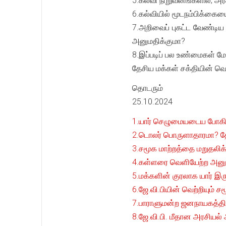
5.கல்வி நிறுவனங்களில், அர
6.கல்வியில் மூடநம்பிக்கை
7.அறிவைப் புகட்ட வேண்டிய
அனுமதிக்குமா?
8.இப்படிப் பல உண்மைகள் மே
தேசிய மக்கள் சக்தியின்
தொடரும்
25.10.2024
1.யார் செழுமையடைய போகின்ற
2.டொலர் பொருளாதாரமா? தேச
3.சமூக மாற்றத்தை மறுதலிக்க
4.கள்ளரை வெளியேற்ற அனுரவு
5.மக்களின் குரலாக யார் இரு
6.ஜே.வி.பியின் வெற்றியும் ச
7.பாராளுமன்ற ஜனநாயகத்தில்
8.ஜே.வி.பி. மீதான அரசியல்