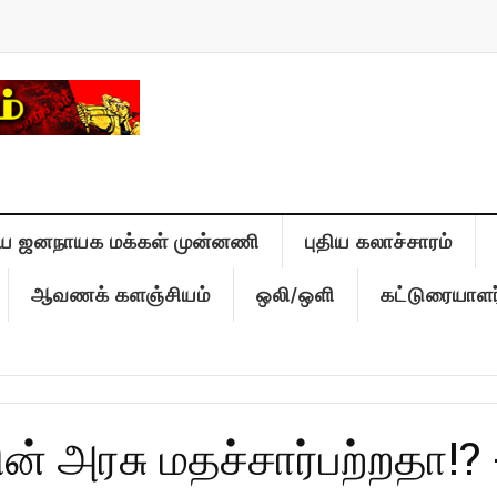
ிய ஜனநாயக மக்கள் முன்னணி
புதிய கலாச்சாரம்
ஆவணக் களஞ்சியம்
ஒலி/ஒளி
கட்டுரையாளர
ன் அரசு மதச்சார்பற்றதா!? 