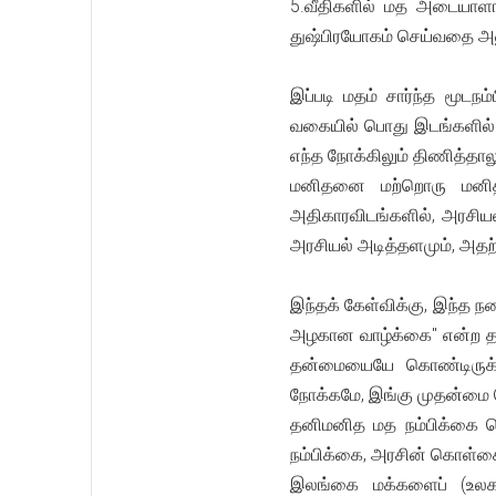
5.வீதிகளில் மத அடையாளங்
துஷ்பிரயோகம் செய்வதை அ
இப்படி மதம் சார்ந்த மூடநம
வகையில் பொது இடங்களில் அ
எந்த நோக்கிலும் திணித்தா
மனிதனை மற்றொரு மனிதனி
அதிகாரவிடங்களில், அரசிய
அரசியல் அடித்தளமும், அத
இந்தக் கேள்விக்கு, இந்த 
அழகான வாழ்க்கை" என்ற தல
தன்மையையே கொண்டிருக்க
நோக்கமே, இங்கு முதன்மை ப
தனிமனித மத நம்பிக்கை 
நம்பிக்கை, அரசின் கொள்கைய
இலங்கை மக்களைப் (உலக ம