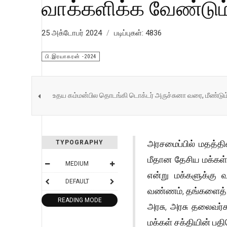
வாக்களிக்க வேண்டும்
25 அக்டோபர் 2024
படிப்புகள்: 4836
பி.இரயாகரன் -2024
உதய கம்மன்பில தொடங்கி டொக்டர் அருச்சுனா வரை, மீண்டும
அரசமைப்பில் மதத்தி
TYPOGRAPHY
மீதான தேசிய மக்கள
MEDIUM
என்று மக்களுக்கு 
DEFAULT
வண்ணம், தங்களைத் 
READING MODE
அரசு, அரசு தலைவர்க
மக்கள் சக்தியின் ப