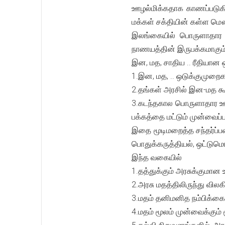
ஊழல்மிக்கதாக காணப்படுகின
மக்கள் சக்தியின் கள்ள மௌ
இலங்கையில் பொருளாதார ஊழ
நாணயத்தின் இருபக்கமாகும்
இன, மத, சாதிய .. ரீதியான
1.இன, மத, .. ஒடுக்குமுறைக
2.தங்கள் அரசில் இன-மத க
3.கடந்தகால பொருளாதார ஊழலி
பக்கத்தை மட்டும் முன்வைப்
இதை மூடிமறைத்த சந்தர்ப்
பொதுக்கருத்தியல், ஒட்டும
இந்த வகையில்
1.தத்துக்கும் அரசுக்குமா
2.அரசு மதத்திலிருந்து விலக
3.மதம் தனிமனித நம்பிக்கை
4.மதம் மூலம் முன்வைக்கும