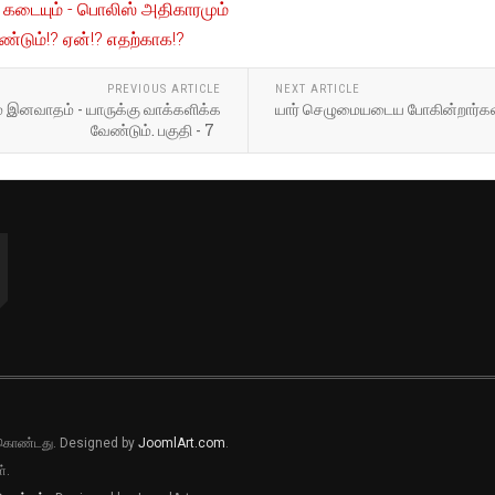
் கடையும் - பொலிஸ் அதிகாரமும்
ண்டும்!? ஏன்!? எதற்காக!?
PREVIOUS ARTICLE
NEXT ARTICLE
் இனவாதம் - யாருக்கு வாக்களிக்க
யார் செழுமையடைய போகின்றார்கள்? 
வேண்டும். பகுதி - 7
ல் கொண்டது. Designed by
JoomlArt.com
.
்.