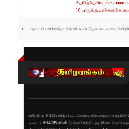
9.தமிழ் தேசியமும் - சாராயக
10.யாருக்கு வாக்களிக்க வே
உதய கம்மன்பில தொடங்கி டொக்டர் அருச்சுனா வரை, மீண்டும
பதிப்புரிமை © 2026 தமிழரங்கம். அனைத்து உரிமைகளும் கையிருப்பி
Joomla!
GNU/GPL உரிமம்
கீழ் வெளியிடப்பட்ட ஒரு இலவச மென்பொருள