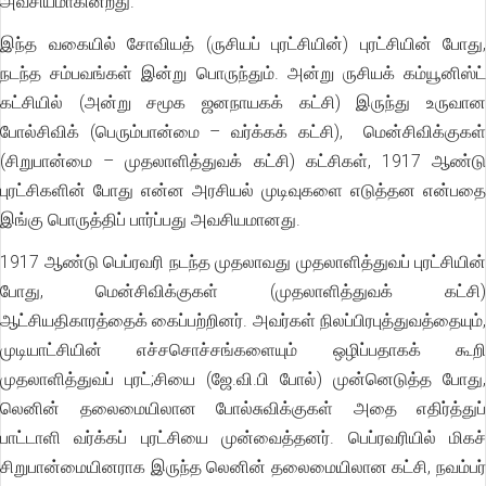
அவசியமாகின்றது.
இந்த வகையில் சோவியத் (ருசியப் புரட்சியின்) புரட்சியின் போது,
நடந்த சம்பவங்கள் இன்று பொருந்தும். அன்று ருசியக் கம்யூனிஸ்ட்
கட்சியில் (அன்று சமூக ஜனநாயகக் கட்சி) இருந்து உருவான
போல்சிவிக் (பெரும்பான்மை – வர்க்கக் கட்சி), மென்சிவிக்குகள்
(சிறுபான்மை – முதலாளித்துவக் கட்சி) கட்சிகள், 1917 ஆண்டு
புரட்சிகளின் போது என்ன அரசியல் முடிவுகளை எடுத்தன என்பதை
இங்கு பொருத்திப் பார்ப்பது அவசியமானது.
1917 ஆண்டு பெப்ரவரி நடந்த முதலாவது முதலாளித்துவப் புரட்சியின்
போது, மென்சிவிக்குகள் (முதலாளித்துவக் கட்சி)
ஆட்சியதிகாரத்தைக் கைப்பற்றினர். அவர்கள் நிலப்பிரபுத்துவத்தையும்,
முடியாட்சியின் எச்சசொச்சங்களையும் ஒழிப்பதாகக் கூறி
முதலாளித்துவப் புரட்;சியை (ஜே.வி.பி போல்) முன்னெடுத்த போது,
லெனின் தலைமையிலான போல்சுவிக்குகள் அதை எதிர்த்துப்
பாட்டாளி வர்க்கப் புரட்சியை முன்வைத்தனர். பெப்ரவரியில் மிகச்
சிறுபான்மையினராக இருந்த லெனின் தலைமையிலான கட்சி, நவம்பர்