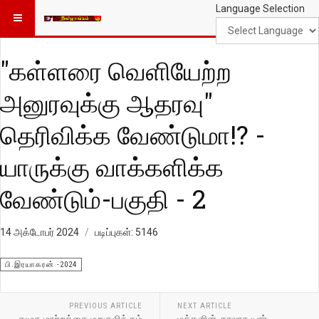
Language Selection
"கள்ளரை வெளியேற்ற
அனுரவுக்கு ஆதரவு"
தெரிவிக்க வேண்டுமா!? -
யாருக்கு வாக்களிக்க
வேண்டும்-பகுதி - 2
14 அக்டோபர் 2024
படிப்புகள்: 5146
பி.இரயாகரன் -2024
PREVIOUS ARTICLE
NEXT ARTICLE
சமூக மாற்றத்தை மறுதலிக்கும்
மக்களின் குரலாக யார்