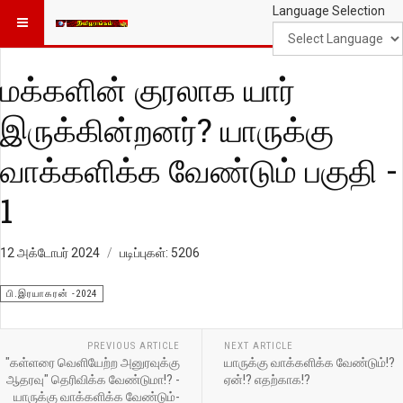
Language Selection
மக்களின் குரலாக யார்
இருக்கின்றனர்? யாருக்கு
வாக்களிக்க வேண்டும் பகுதி -
1
12 அக்டோபர் 2024
படிப்புகள்: 5206
பி.இரயாகரன் -2024
PREVIOUS ARTICLE
NEXT ARTICLE
"கள்ளரை வெளியேற்ற அனுரவுக்கு
யாருக்கு வாக்களிக்க வேண்டும்!?
ஆதரவு" தெரிவிக்க வேண்டுமா!? -
ஏன்!? எதற்காக!?
யாருக்கு வாக்களிக்க வேண்டும்-