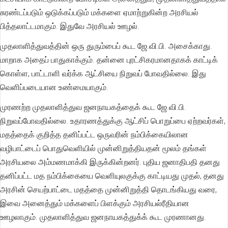
சுரண்டப்படும் ஒடுக்கப்படும் மக்களை ஏமாற்றுகின்ற அரசியல்
பித்தலாட்டமாகும். இதுவே அரசியல் ஊழல்.
முதலாளித்துவத்தின் ஒரு துரும்பைப் கூட ஜே.வி.பி. அசைக்காது.
மாறாக அதைப் பாதுகாக்கும். தன்னை புரட்சிகரமானதாகக் காட்டிக்
கொள்ள, பாட்டாளி வர்க்க ஆட்சியை நிறுவப் போவதில்லை. இது
வெளிப்படையான உண்மையாகும்.
முரணற்ற முதலாளித்துவ ஜனநாயகத்தைக் கூட ஜே.வி.பி.
நிறுவப்போவதில்லை. உதாரணத்துக்கு ஆட்சிப் பொறுப்பை ஏற்றவர்கள்,
மதத்தைக் குறித்த தனிப்பட்ட ஒருவரின் நம்பிக்கையிலான
வழிபாட்டைப் பொதுவெளியில் முன்னிறுத்தியதன் மூலம் தங்கள்
அரசியலை அம்மணமாக்கி இருக்கின்றனர். புதிய ஜனாதிபதி தனது
தனிப்பட்ட மத நம்பிக்கையை வெளியுலகுக்கு காட்டியது முதல், தனது
அரசின் செயற்பாட்டை மதத்தை முன்னிறுத்தி தொடங்கியது வரை,
இவை அனைத்தும் மக்களைப் பிளக்கும் அரசியல்ரீதியான
ஊழலாகும். முதலாளித்துவ ஜனநாயகத்துக்க் கூட முரணானது.