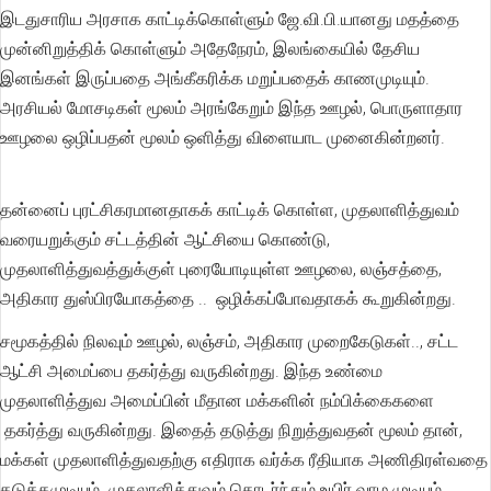
இடதுசாரிய அரசாக காட்டிக்கொள்ளும் ஜே.வி.பி.யானது மதத்தை
முன்னிறுத்திக் கொள்ளும் அதேநேரம், இலங்கையில் தேசிய
இனங்கள் இருப்பதை அங்கீகரிக்க மறுப்பதைக் காணமுடியும்.
அரசியல் மோசடிகள் மூலம் அரங்கேறும் இந்த ஊழல், பொருளாதார
ஊழலை ஒழிப்பதன் மூலம் ஒளித்து விளையாட முனைகின்றனர்.
தன்னைப் புரட்சிகரமானதாகக் காட்டிக் கொள்ள, முதலாளித்துவம்
வரையறுக்கும் சட்டத்தின் ஆட்சியை கொண்டு,
முதலாளித்துவத்துக்குள் புரையோடியுள்ள ஊழலை, லஞ்சத்தை,
அதிகார துஸ்பிரயோகத்தை .. ஒழிக்கப்போவதாகக் கூறுகின்றது.
சமூகத்தில் நிலவும் ஊழல், லஞ்சம், அதிகார முறைகேடுகள்.., சட்ட
ஆட்சி அமைப்பை தகர்த்து வருகின்றது. இந்த உண்மை
முதலாளித்துவ அமைப்பின் மீதான மக்களின் நம்பிக்கைகளை
தகர்த்து வருகின்றது. இதைத் தடுத்து நிறுத்துவதன் மூலம் தான்,
மக்கள் முதலாளித்துவதற்கு எதிராக வர்க்க ரீதியாக அணிதிரள்வதை
தடுக்கமுடியும். முதலாளித்துவம் தொடர்ந்தும் உயிர் வாழ முடியும்.