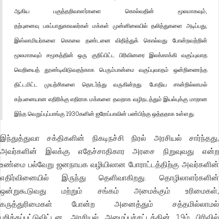
ஆகிய பகுத்தறிவாளர்களை கொல்வதின் மூலமாகவும்,
தற்புனைவு பசுப்பாதுகாவலர்கள் மக்கள் முன்னிலையில் தலித்துகளை அடிப்பது,
இஸ்லாமியர்களை கொலை தண்டனை விதித்துக் கொல்வது போன்றவற்றின்
மூலமாகவும் சமூகத்தின் ஒரு குறிப்பிட்ட பிரிவினரை இலக்காக்கி வகுப்புவாத
வெறியைத் தூண்டிவிடுவதற்காக பெரும்பான்மை வகுப்புவாதம் ஒன்றிணைந்த
திட்டமிட்ட முயற்சிகளை தொடர்ந்து வருகின்றது. போதிய சான்றில்லாமல்
கற்பனையான எதிரிக்கு எதிராக மக்களை தவறாக வழிநடத்தும் இயல்புக்கு மாறான
இந்த வெறுப்புப்பாங்கு 1930களின் ஐரோப்பாவின் பண்பிற்கு ஒத்ததாக உள்ளது.
இந்துத்துவா சக்திகளின் நிகடிநச்சி நிரல் அரசியல் சார்ந்தது,
அவர்களின் இலக்கு எதேச்சாதிகார அரசை நிறுவுவது என்ற
உண்மை பல்வேறு ஜனநாயக வழியிலான போராட்டத்திற்கு அவர்களின்
எதிர்வினையில் இருந்து தெளிவாகிறது. தொழிலாளர்களின்
ஒன்றுகூடுவது மற்றும் சங்கம் அமைக்கும் உரிமைகள்,
கருத்துரிமைகள் போன்ற அனைத்தும் சத்தமில்லாமல்
பறிக்கப்பட்டுவிட்டன. அரசியல் அமைப்புச்சட்டத்தின் 19ம் பிரிவில்