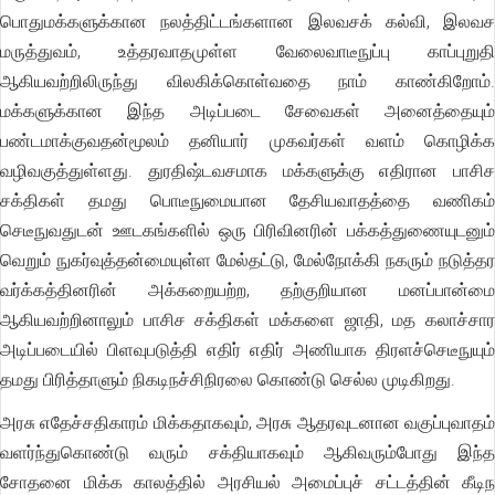
பொதுமக்களுக்கான நலத்திட்டங்களான இலவசக் கல்வி, இலவச
மருத்துவம், உத்தரவாதமுள்ள வேலைவாடீநுப்பு காப்புறுதி
ஆகியவற்றிலிருந்து விலகிக்கொள்வதை நாம் காண்கிறோம்.
மக்களுக்கான இந்த அடிப்படை சேவைகள் அனைத்தையும்
பண்டமாக்குவதன்மூலம் தனியார் முகவர்கள் வளம் கொழிக்க
வழிவகுத்துள்ளது. துரதிஷ்டவசமாக மக்களுக்கு எதிரான பாசிச
சக்திகள் தமது பொடீநுமையான தேசியவாதத்தை வணிகம்
செடீநுவதுடன் ஊடகங்களில் ஒரு பிரிவினரின் பக்கத்துணையுடனும்
வெறும் நுகர்வுத்தன்மையுள்ள மேல்தட்டு, மேல்நோக்கி நகரும் நடுத்தர
வர்க்கத்தினரின் அக்கறையற்ற, தற்குறியான மனப்பான்மை
ஆகியவற்றினாலும் பாசிச சக்திகள் மக்களை ஜாதி, மத கலாச்சார
அடிப்படையில் பிளவுபடுத்தி எதிர் எதிர் அணியாக திரளச்செடீநுயும்
தமது பிரித்தாளும் நிகடிநச்சிநிரலை கொண்டு செல்ல முடிகிறது.
அரசு எதேச்சதிகாரம் மிக்கதாகவும், அரசு ஆதரவுடனான வகுப்புவாதம்
வளர்ந்துகொண்டு வரும் சக்தியாகவும் ஆகிவரும்போது இந்த
சோதனை மிக்க காலத்தில் அரசியல் அமைப்புச் சட்டத்தின் கீடிந