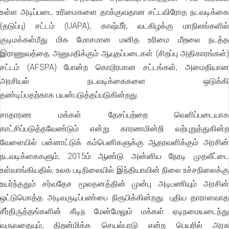
உள்ள அடிப்படை உரிமைகளை தாக்குவதான சட்டவிரோத நடவடிக்கை
(தடுப்பு) சட்டம் (UAPA), காஷ்மீர், வடகிழக்கு மாநிலங்களில்
குடிமக்கள்மீது மிக மோசமான மனித உரிமை மீறலை நடத்த
இராணுவத்தை அனுமதிக்கும் ஆயுதப்படைகள் (சிறப்பு அதிகாரங்கள்)
சட்டம் (AFSPA) போன்ற கொடூரமான சட்டங்கள், அமைதியான
அரசியல் நடவடிக்கைகளை ஒடுக்கி
தண்டிப்பதற்காக பயன்படுத்தப்படுகின்றது.
சாதாரண மக்கள் தேசப்பற்றை வெளிப்படையாக
காட்சிப்படுத்தவேண்டும் என்று காரணமின்றி வற்புறுத்துகின்ற
வேளையில் பன்னாட்டுக் கம்பெனிகளுக்கு ஆதரவளிக்கும் அரசின்
நடவடிக்கைகளும், 2015ம் ஆண்டு அன்னிய நேரடி முதலீட்டை
உள்வாங்கியதில், உலக படிநிலையில் இந்தியாவின் நிலை உச்சநிலைக்கு
உயர்ந்ததும் சர்வதேச மூலதனத்தின் முன்பு அடிபணியும் அரசின்
ஒட்டுமொத்த அடிவருடிப்பண்பை நிரூபிக்கின்றது. புதிய தாராளவாத
சீர்திருத்தங்களின் கீடிந மேன்மேலும் மக்கள் ஏடிநமையடைந்து
வருவதையும், திறன்மிக்க செயல்பாடு என்ற பெயரில் அரசு