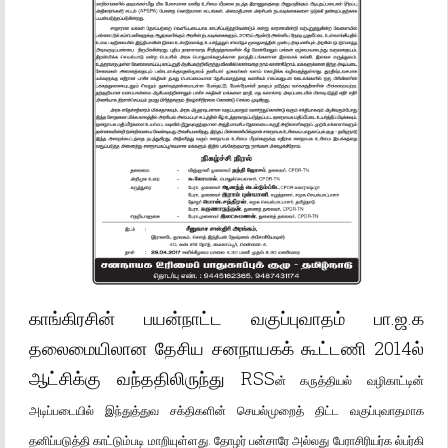
காங்கிரசின் பயன்நாட்ட வகுப்புவாதம் பா.ஜ.க
தலைமையிலான தேசிய சனநாயகக் கூட்டணி 2014ல்
ஆட்சிக்கு வந்ததிலிருந்து RSS
ன்
கருத்தியல் வழிகாட்டின்
அடிப்படையில் இந்துத்துவ சக்திகளின் செயல்முறைத் திட்ட வகுப்புவாதமாக
தனிப்படுத்தி காட்டும்படி மாறியுள்ளது. தோழர் பன்சாரே அல்லது பேராசிரியர்க ல்பர்கி