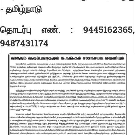
- தமிழ்நாடு
தொடர்பு எண். : 9445162365,
9487431174