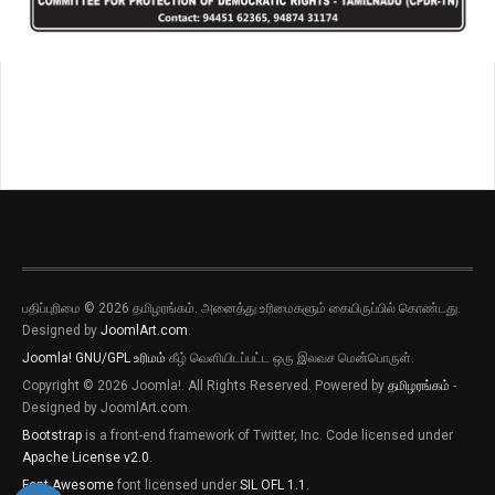
பதிப்புரிமை © 2026 தமிழரங்கம். அனைத்து உரிமைகளும் கையிருப்பில் கொண்டது.
புதிய இடுகைகளுக்கான அறிவிப்புகளை
Designed by
JoomlArt.com
.
பெறவிரும்பின் விருப்பு அழுத்தியை அழுத்தி
தெரிவிக்கவும்
Joomla!
GNU/GPL உரிமம்
கீழ் வெளியிடப்பட்ட ஒரு இலவச மென்பொருள்.
Copyright © 2026 Joomla!. All Rights Reserved. Powered by
தமிழரங்கம்
-
புதிய இடுகைகளுக்கான அறிவிப்புகளை
Designed by JoomlArt.com.
பெறவிரும்பின் விருப்பு அழுத்தியை அழுத்தி
தெரிவிக்கவும்
Bootstrap
is a front-end framework of Twitter, Inc. Code licensed under
Apache License v2.0
.
Font Awesome
font licensed under
SIL OFL 1.1
.
தற்போது வேண்டாம்
ஆம்